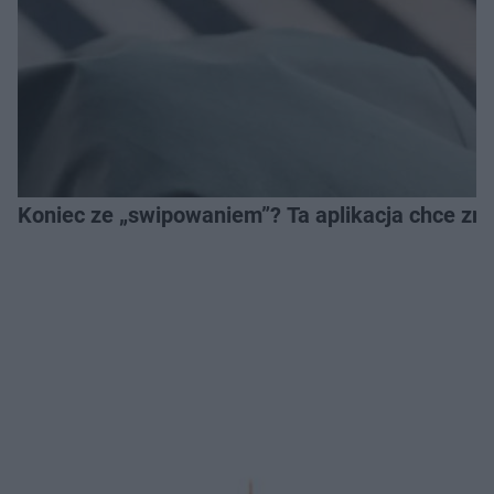
Koniec ze „swipowaniem”? Ta aplikacja chce zm