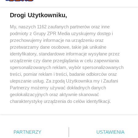
Drogi Użytkowniku,
My, naszych 1162 zaufanych partnerów oraz inne
Żaden utwór zamieszczony w serwisie nie może być powielany i
podmioty z Grupy ZPR Media uzyskujemy dostęp i
rozpowszechniany lub dalej rozpowszechniany w jakikolwiek sposób (w
przechowujemy informacje na urządzeniu oraz
tym także elektroniczny lub mechaniczny) na jakimkolwiek polu
eksploatacji w jakiejkolwiek formie, włącznie z umieszczaniem w
przetwarzamy dane osobowe, takie jak unikalne
Internecie bez pisemnej zgody właściciela praw. Jakiekolwiek użycie lub
identyfikatory, standardowe informacje wysyłane przez
wykorzystanie utworów w całości lub w części z naruszeniem prawa,
tzn. bez właściwej zgody, jest zabronione pod groźbą kary i może być
urządzenie czy dane przeglądania w celu zapewniania
ścigane prawnie.
spersonalizowanych reklam, wybór spersonalizowanych
treści, pomiar reklam i treści, badanie odbiorców oraz
ulepszanie usług. Za zgodą Użytkownika my i Zaufani
Partnerzy możemy używać dokładnych danych
geolokalizacyjnych oraz aktywnie skanować
charakterystykę urządzenia do celów identyfikacji.
Ponieważ cenimy Twoją prywatność, prosimy o zgodę na
O nas
korzystanie z tych technologii poprzez kliknięcie
Informacje prawne
„Akceptuję”. Zgoda jest dobrowolna i zawsze możesz ją
zmienić/wycofać klikając przycisk ustawień prywatności
PARTNERZY
USTAWIENIA
Nasze serwisy
znajdujący się w lewym dolnym rogu strony
. Niektóre