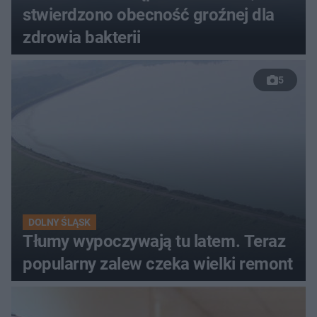
stwierdzono obecność groźnej dla
zdrowia bakterii
5
DOLNY ŚLĄSK
Tłumy wypoczywają tu latem. Teraz
popularny zalew czeka wielki remont