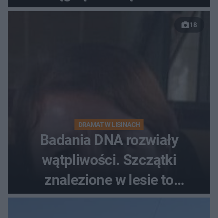
18
DRAMAT W LISINACH
Badania DNA rozwiały
wątpliwości. Szczątki
znalezione w lesie to
zaginiona Jowita Zielińska