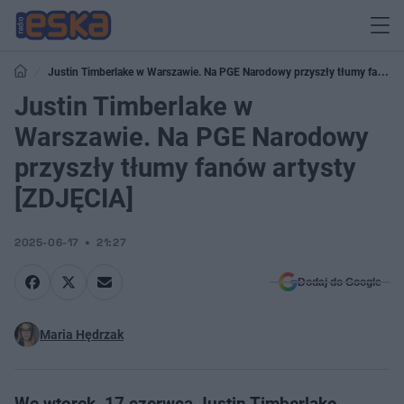
Justin Timberlake w Warszawie. Na PGE Narodowy przyszły tłumy fanów
artysty [ZDJĘCIA]
Justin Timberlake w
Warszawie. Na PGE Narodowy
przyszły tłumy fanów artysty
[ZDJĘCIA]
2025-06-17
21:27
Dodaj do Google
Maria Hędrzak
We wtorek, 17 czerwca Justin Timberlake