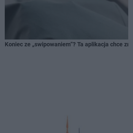
Koniec ze „swipowaniem”? Ta aplikacja chce zm