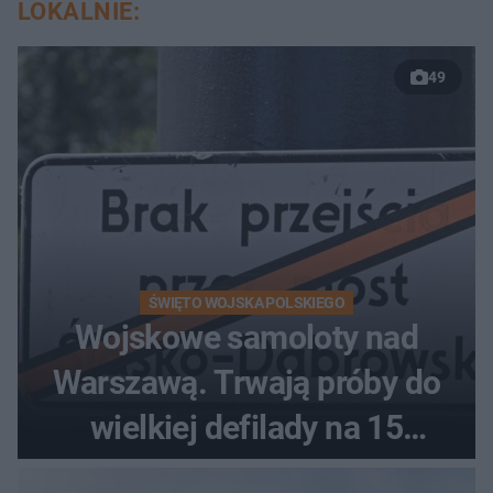
LOKALNIE:
49
ŚWIĘTO WOJSKA POLSKIEGO
Wojskowe samoloty nad
Warszawą. Trwają próby do
wielkiej defilady na 15
sierpnia