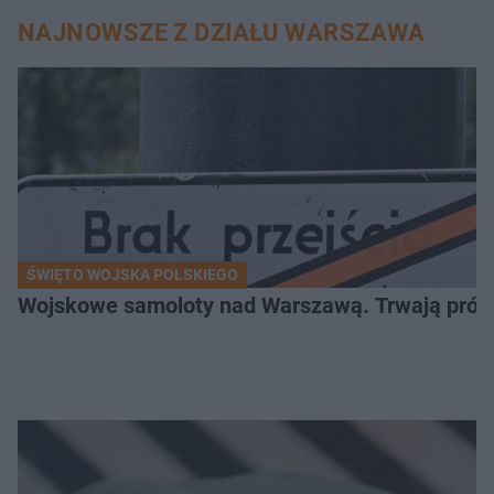
NAJNOWSZE Z DZIAŁU WARSZAWA
Luna – Podczas Eurowizji nie byłam w pełni sobą. COOLTURALNE ROZMOWY
57:52
Justyna Steczkowska – Wyjazd na Eurowizję byłby klamrą. COOLTURALNE ROZMOWY
28:29
Czesław Mozil – Chętnie wróciłbym na fotel jurora. COOLTURALNE ROZMOWY
37:33
Mieszko Czerniawski – Eurowizja potrafi zaskakiwać. COOLTURALNE ROZMOWY
54:47
Łukasz Drapała – kiedyś mocno balowałem. COOLTURALNE ROZMOWY
37:19
ŚWIĘTO WOJSKA POLSKIEGO
Wojskowe samoloty nad Warszawą. Trwają próby d