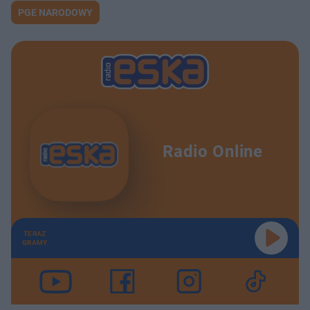
Dorota Gardias i Bartas Szymoniak – wszystko i nic. COOLTURALNE ROZMOWY
52:29
PGE NARODOWY
Maciej Skiba – miłość może zmienić człowieka. COOLTURALNE ROZMOWY
39:21
Magda Bereda – wolność znajduję w muzyce. COOLTURALNE ROZMOWY
32:51
Tomasz Szczepanik (Pectus) – my się ze sobą dobrze czujemy. COOLTURALNE ROZMOWY
39:41
Miłosz Skierski – energię czerpię od ludzi. COOLTURALNE ROZMOWY
34:17
Radio Online
Marcin Maciejczak – show-biznes to jedna wielka amplituda. COOLTURALNE ROZMOWY
34:58
Kazon (Nocny Kochanek) – Na nasz koncert przyleciał fan z RPA! COOLTURALNE ROZMOWY
36:16
TERAZ
Natasza Urbańska – Pokora to moja dewiza. COOLTURALNE ROZMOWY
38:01
GRAMY
Monika Kociołek – Wiele osób miało trudne dzieciństwo. COOLTURALNE ROZMOWY
37:20
Stachursky – Warto tworzyć, żeby sprawiać ludziom radość. COOLTURALNE ROZMOWY
52:44