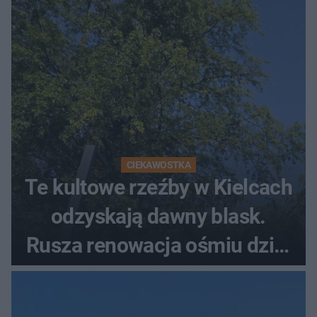
CIEKAWOSTKA
Te kultowe rzeźby w Kielcach
odzyskają dawny blask.
Rusza renowacja ośmiu dzieł
z lat 70.