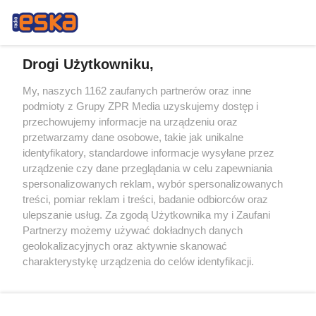
Drogi Użytkowniku,
My, naszych 1162 zaufanych partnerów oraz inne
Żaden utwór zamieszczony w serwisie nie może być powielany i
podmioty z Grupy ZPR Media uzyskujemy dostęp i
rozpowszechniany lub dalej rozpowszechniany w jakikolwiek sposób (w
tym także elektroniczny lub mechaniczny) na jakimkolwiek polu
przechowujemy informacje na urządzeniu oraz
eksploatacji w jakiejkolwiek formie, włącznie z umieszczaniem w
przetwarzamy dane osobowe, takie jak unikalne
Internecie bez pisemnej zgody właściciela praw. Jakiekolwiek użycie lub
identyfikatory, standardowe informacje wysyłane przez
wykorzystanie utworów w całości lub w części z naruszeniem prawa,
tzn. bez właściwej zgody, jest zabronione pod groźbą kary i może być
urządzenie czy dane przeglądania w celu zapewniania
ścigane prawnie.
spersonalizowanych reklam, wybór spersonalizowanych
treści, pomiar reklam i treści, badanie odbiorców oraz
ulepszanie usług. Za zgodą Użytkownika my i Zaufani
Partnerzy możemy używać dokładnych danych
geolokalizacyjnych oraz aktywnie skanować
charakterystykę urządzenia do celów identyfikacji.
Ponieważ cenimy Twoją prywatność, prosimy o zgodę na
O nas
korzystanie z tych technologii poprzez kliknięcie
Informacje prawne
„Akceptuję”. Zgoda jest dobrowolna i zawsze możesz ją