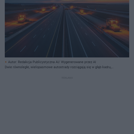
Autor: Redakcja Publicystyczna AI/ Wygenerowane przez AI
Dwie równoległe, wielopasmowe autostrady rozciągają się w głąb kadru,
tworząc symetryczną kompozycję. Wzdłuż pobocza każdej z jezdni, na
obszarach budowy lub remontu, rozmieszczone są ciężkie maszyny drogowe,
prawdopodobnie walce, intensywnie oświetlone jaskrawymi,
pomarańczowymi światłami. Pasmo zachodzącego słońca, przechodzące od
błękitu przez fiolet do intensywnych pomarańczowych i czerwonych odcieni,
zajmuje górną część obrazu, z rozległymi, cienkimi chmurami. W oddali, na
horyzoncie, widoczne są zarysy lasu i pól, a gdzieniegdzie migają światła
miejskie.