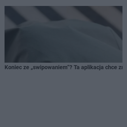
Koniec ze „swipowaniem”? Ta aplikacja chce zm