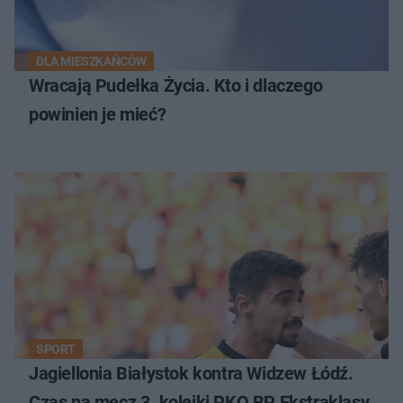
DLA MIESZKAŃCÓW
Wracają Pudełka Życia. Kto i dlaczego
powinien je mieć?
SPORT
Jagiellonia Białystok kontra Widzew Łódź.
Czas na mecz 3. kolejki PKO BP Ekstraklasy