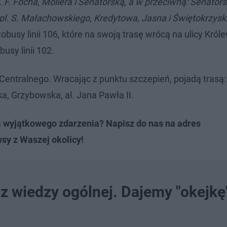
. F. Focha, Moliera i Senatorską, a w przeciwną: Senators
 pl. S. Małachowskiego, Kredytowa, Jasna i Świętokrzysk
obusy linii 106, które na swoją trasę wrócą na ulicy Króle
usy linii 102.
a Centralnego. Wracając z punktu szczepień, pojadą trasą
a, Grzybowska, al. Jana Pawła II.
m wyjątkowego zdarzenia? Napisz do nas na adres
wsy z Waszej okolicy!
z wiedzy ogólnej. Dajemy "okejkę