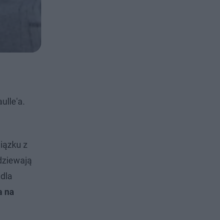
ulle'a.
iązku z
dziewają
 dla
a na