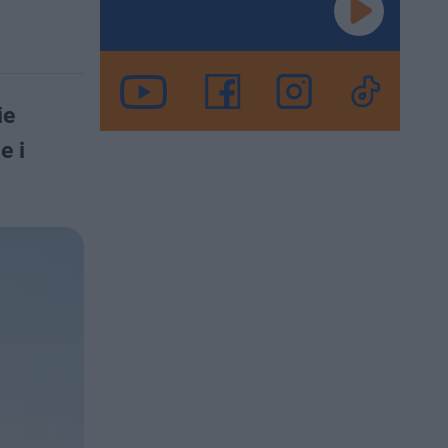
ie
e i