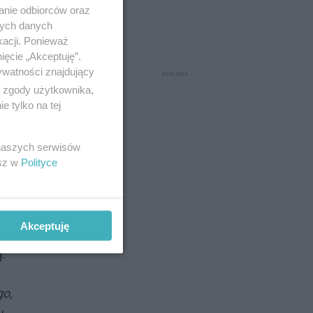
anie odbiorców oraz
nych danych
kacji. Ponieważ
ięcie „Akceptuję”.
ywatności znajdujący
ą zgody użytkownika,
 tylko na tej
 naszych serwisów
esz w
Polityce
Akceptuję
ewską, a w
ą.
go,