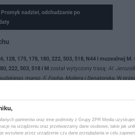
 Promyk nadziei, odchudzanie po
daty
chu
16, 128, 175, 178, 180, 222, 503, 518, N44 i muzealnej M.
80, 222, 503, 518 i M
został wytyczony trasą:
Al. Jerozol
sudskiego, marsz. F. Focha, Moliera i Senatorską
. W prz
. J. Piłsudskiego, Królewską, Marszałkowską i Al. Jeroz
objazd będzie od skrzyżowania Świętokrzyskiej z Marszał
lewską będą kursowały pojazdy
111
.
niku,
fanych partnerów oraz inne podmioty z Grupy ZPR Media uzyskujem
cje na urządzeniu oraz przetwarzamy dane osobowe, takie jak unika
je wysyłane przez urządzenie czy dane przeglądania w celu zapewn