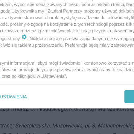
klam, wybór spersonalizowanych treści, pomiar reklam i treści, bad
 zgodą Użytkownika my i Zaufani Partnerzy możemy używać dokład
az aktywnie skanować charakterystykę urządzenia do celów identyfi
ść, prosimy o zgodę na korzystanie z tych technologii poprzez klikn
a i zawsze możesz ją zmienić/wycofać klikając przycisk ustawień pr
ogu strony
. Niektóre rodzaje przetwarzania danych nie wymagaj
iwić się takiemu przetwarzaniu. Preferencje będą miały zastosowanie
szymi informacjami, abyś mógł świadomie i komfortowo korzystać z
gółowe informacje dotyczące przetwarzania Twoich danych znajdzi
s
oraz po kliknięciu w „Ustawienia”.
w Warszawie! Powstanie w nim centrum reportażu
USTAWIENIA
ronda R. Dmowskiego dojadą ulicami Marszałkowską i Król
z pl. marsz. J. Piłsudskiego, Królewską i Marszałkowsk
 trasą:
Świętokrzyska, Mazowiecka, pl. S. Małachowskie