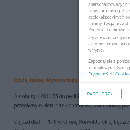
spersonalizowanych re
ulepszanie usług. Za
geolokalizacyjnych or
cenimy Twoją prywatno
Zgoda jest dobrowoln
się w lewym dolnym r
ale masz prawo sprzec
witrynie.
Zapoznaj się z poniż
internetowych. Szcze
Prywatności
i
Cookie
Czytaj także: Wyremontują dom Kapuścińskiego 
PARTNERZY
Autobusy 128 i 175 do pętli Pl. Piłsudskiego od 
przeciwnym kierunku: Senatorską, Wierzbową, prze
Objazd dla linii 178 w stronę Konwiktorskiej będzie