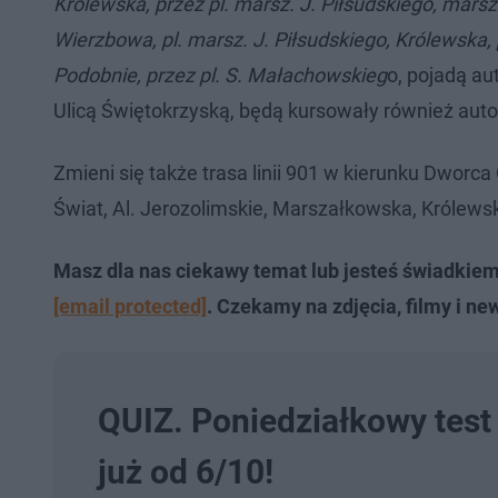
Królewska, przez pl. marsz. J. Piłsudskiego, marsz
Wierzbowa, pl. marsz. J. Piłsudskiego, Królewska,
Podobnie, przez pl. S. Małachowskieg
o, pojadą aut
Ulicą Świętokrzyską, będą kursowały również autob
Zmieni się także trasa linii 901 w kierunku Dworc
Świat, Al. Jerozolimskie, Marszałkowska, Królewsk
Masz dla nas ciekawy temat lub jesteś świadkie
[email protected]
. Czekamy na zdjęcia, filmy i ne
QUIZ. Poniedziałkowy test 
już od 6/10!