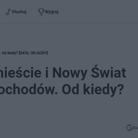
Słuchaj
Wygraj
. Od kiedy? [DATA, OBJAZDY]
ieście i Nowy Świat
ochodów. Od kiedy?
Do