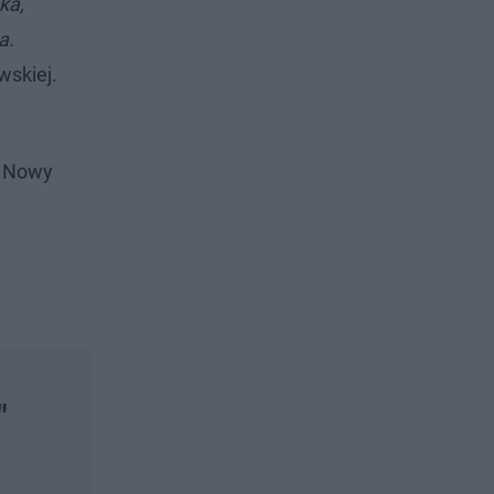
ka,
a.
wskiej.
: Nowy
"