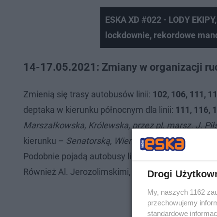
ESKA XD #022 - LODY EKIPY,
lockdownie, rekordowe man
14-17.05.2021: Zmiany w organizacji ru
Zmienią się trasy autobusów linii:
102, 106, 111, 1
deptaka w kierunku północnym dla linii:
111, 116, 1
Marszałkowska, Królewska, przez pl. marsz. J. Pił
kierunku –
Senatorską, Wierzbową, przez pl. marsz
Podobnie pojadą autobusy linii
N44
, dla których 
Również Al. Jerozolimskimi, Marszałkowską i Kró
Drogi Użytkow
My, naszych 1162 zau
przechowujemy informa
standardowe informac