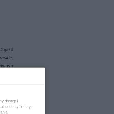
Objazd
imskie,
eciwnym
olimskimi
.
kowską.
y dostęp i
lne identyfikatory,
iania