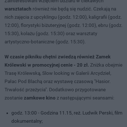
Zainteresowani wzięciem udziału w ciekawych
warsztatach
również nie będą się nudzić. Czekają na
nich zajęcia z upcyklingu (godz. 12:00), kaligrafii (godz.
12:00), florystyki biżuteryjnej (godz. 12:00), ebru (godz.
15:30), kolażu (godz. 15:30) oraz warsztaty
artystyczno-botaniczne (godz. 15:30).
W czasie pikniku chętni zwiedzą również Zamek
Królewski w promocyjnej cenie - 20 zł.
Zniżka obejmie
Trasę Królewską, Slow looking w Galerii Arcydzieł,
Pałac Pod Blachą oraz wystawę czasową "Hasior.
Trwałość przeżycia". Dodatkowo przygotowane
zostanie
zamkowe kino
z następującymi seansami:
godz. 13:00 - Godzina 11.15, reż. Ludwik Perski, film
dokumentalny;