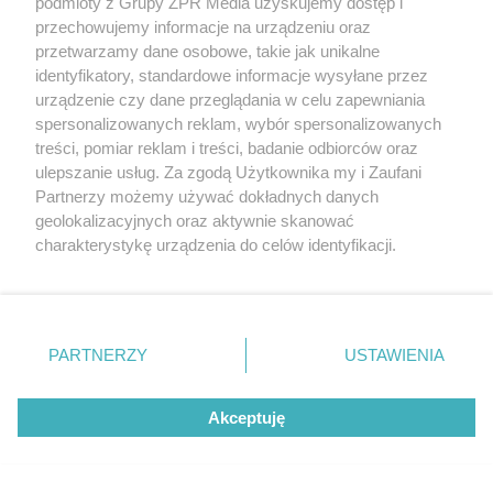
podmioty z Grupy ZPR Media uzyskujemy dostęp i
przechowujemy informacje na urządzeniu oraz
przetwarzamy dane osobowe, takie jak unikalne
identyfikatory, standardowe informacje wysyłane przez
urządzenie czy dane przeglądania w celu zapewniania
spersonalizowanych reklam, wybór spersonalizowanych
treści, pomiar reklam i treści, badanie odbiorców oraz
ulepszanie usług. Za zgodą Użytkownika my i Zaufani
Partnerzy możemy używać dokładnych danych
geolokalizacyjnych oraz aktywnie skanować
charakterystykę urządzenia do celów identyfikacji.
Ponieważ cenimy Twoją prywatność, prosimy o zgodę na
korzystanie z tych technologii poprzez kliknięcie
„Akceptuję”. Zgoda jest dobrowolna i zawsze możesz ją
zmienić/wycofać klikając przycisk ustawień prywatności
PARTNERZY
USTAWIENIA
znajdujący się w lewym dolnym rogu strony
. Niektóre
rodzaje przetwarzania danych nie wymagają zgody
Akceptuję
użytkownika, ale masz prawo sprzeciwić się takiemu
przetwarzaniu. Preferencje będą miały zastosowanie tylko
Żaden utwór zamieszczony w serwisie nie może być powielany i
na tej witrynie.
rozpowszechniany lub dalej rozpowszechniany w jakikolwiek sposób (w
tym także elektroniczny lub mechaniczny) na jakimkolwiek polu