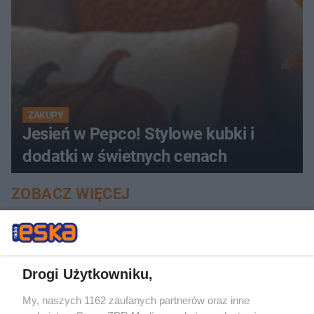
ZAKUPY
Jesień w Pepco! Stylowe kubki i
dodatki w świetnych cenach
ZOBACZ WIĘCEJ
Drogi Użytkowniku,
My, naszych 1162 zaufanych partnerów oraz inne