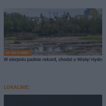
CO SIĘ STANIE?
W sierpniu padnie rekord, chodzi o Wisłę! Hydro
LOKALNIE: