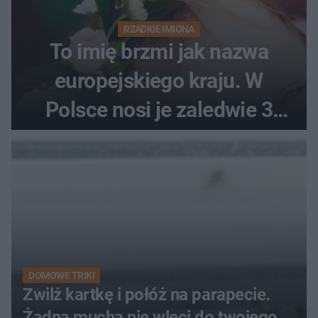
RZADKIE IMIONA
To imię brzmi jak nazwa
europejskiego kraju. W
Polsce nosi je zaledwie 3
kobiety
DOMOWE TRIKI
Zwilż kartkę i połóż na parapecie.
Żadna mucha nie wleci do twojego