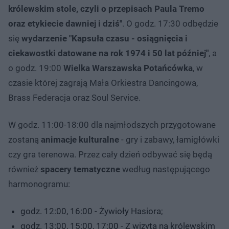
królewskim stole, czyli o przepisach Paula Tremo
oraz etykiecie dawniej i dziś"
. O godz. 17:30 odbędzie
się
wydarzenie "Kapsuła czasu - osiągnięcia i
ciekawostki datowane na rok 1974 i 50 lat później"
, a
o godz. 19:00
Wielka Warszawska Potańcówka
, w
czasie której zagrają Mała Orkiestra Dancingowa,
Brass Federacja oraz Soul Service.
W godz. 11:00-18:00 dla najmłodszych przygotowane
zostaną
animacje kulturalne
- gry i zabawy, łamigłówki
czy gra terenowa. Przez cały dzień odbywać się będą
również
spacery tematyczne
według następującego
harmonogramu:
godz. 12:00, 16:00 - Żywioły Hasiora;
godz. 13:00, 15:00, 17:00 - Z wizytą na królewskim