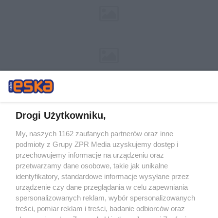
Drogi Użytkowniku,
My, naszych 1162 zaufanych partnerów oraz inne
Żaden utwór zamieszczony w serwisie nie może być powielany i
podmioty z Grupy ZPR Media uzyskujemy dostęp i
rozpowszechniany lub dalej rozpowszechniany w jakikolwiek sposób (w
przechowujemy informacje na urządzeniu oraz
tym także elektroniczny lub mechaniczny) na jakimkolwiek polu
eksploatacji w jakiejkolwiek formie, włącznie z umieszczaniem w
przetwarzamy dane osobowe, takie jak unikalne
Internecie bez pisemnej zgody właściciela praw. Jakiekolwiek użycie lub
identyfikatory, standardowe informacje wysyłane przez
wykorzystanie utworów w całości lub w części z naruszeniem prawa,
tzn. bez właściwej zgody, jest zabronione pod groźbą kary i może być
urządzenie czy dane przeglądania w celu zapewniania
ścigane prawnie.
spersonalizowanych reklam, wybór spersonalizowanych
treści, pomiar reklam i treści, badanie odbiorców oraz