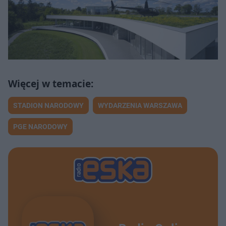
STADION NARODOWY
WYDARZENIA WARSZAWA
PGE NARODOWY