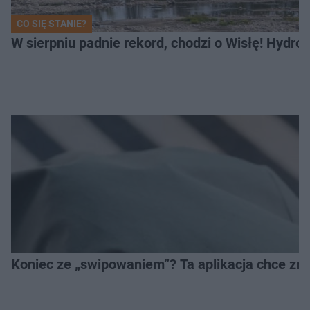
CO SIĘ STANIE?
W sierpniu padnie rekord, chodzi o Wisłę! Hydro
Koniec ze „swipowaniem”? Ta aplikacja chce zm