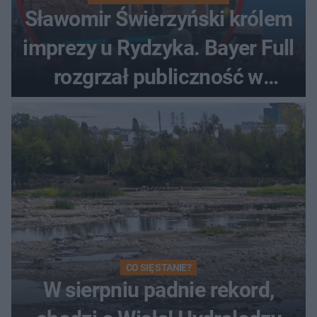
Sławomir Świerzyński królem
imprezy u Rydzyka. Bayer Full
rozgrzał publiczność w
Toruniu
CO SIĘ STANIE?
W sierpniu padnie rekord,