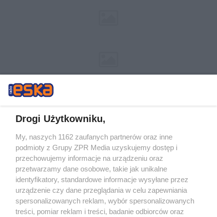
Drogi Użytkowniku,
My, naszych 1162 zaufanych partnerów oraz inne
Żaden utwór zamieszczony w serwisie nie może być powielany i
podmioty z Grupy ZPR Media uzyskujemy dostęp i
rozpowszechniany lub dalej rozpowszechniany w jakikolwiek sposób (w
tym także elektroniczny lub mechaniczny) na jakimkolwiek polu
przechowujemy informacje na urządzeniu oraz
eksploatacji w jakiejkolwiek formie, włącznie z umieszczaniem w
przetwarzamy dane osobowe, takie jak unikalne
Internecie bez pisemnej zgody właściciela praw. Jakiekolwiek użycie lub
identyfikatory, standardowe informacje wysyłane przez
wykorzystanie utworów w całości lub w części z naruszeniem prawa,
tzn. bez właściwej zgody, jest zabronione pod groźbą kary i może być
urządzenie czy dane przeglądania w celu zapewniania
ścigane prawnie.
spersonalizowanych reklam, wybór spersonalizowanych
treści, pomiar reklam i treści, badanie odbiorców oraz