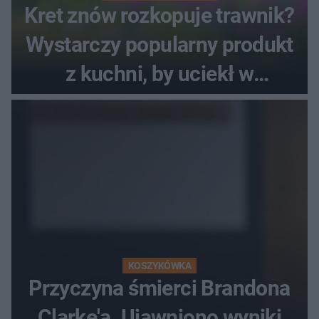
Kret znów rozkopuje trawnik?
Wystarczy popularny produkt
z kuchni, by uciekł w
popłochu
KOSZYKÓWKA
Przyczyna śmierci Brandona
Clarke'a. Ujawniono wyniki