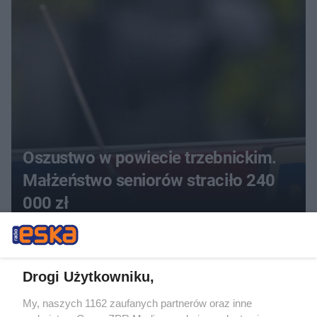
Oszustwo w powiecie trzebnickim.
Małżeństwo seniorów straciło 240
000 zł
ZOBACZ WIĘCEJ
Drogi Użytkowniku,
My, naszych 1162 zaufanych partnerów oraz inne