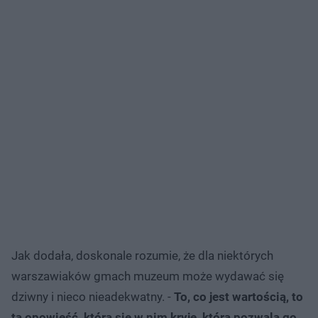
Jak dodała, doskonale rozumie, że dla niektórych
warszawiaków gmach muzeum może wydawać się
dziwny i nieco nieadekwatny. -
To, co jest wartością, to
ta opowieść, która się w nim kryje, która pozwala go