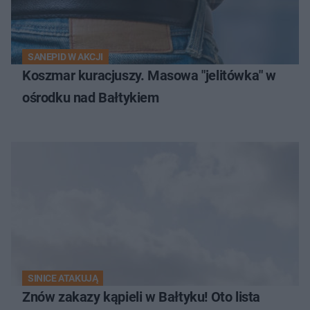
SANEPID W AKCJI
Koszmar kuracjuszy. Masowa "jelitówka" w
ośrodku nad Bałtykiem
SINICE ATAKUJĄ
Znów zakazy kąpieli w Bałtyku! Oto lista