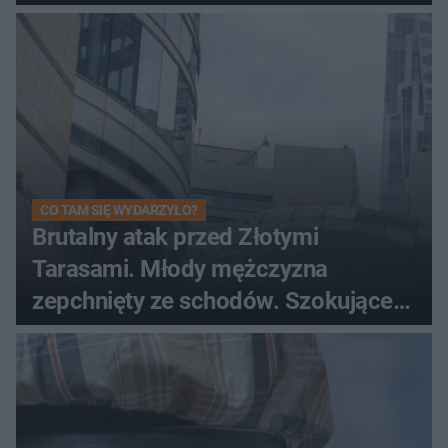
CO TAM SIĘ WYDARZYŁO?
Brutalny atak przed Złotymi
Tarasami. Młody mężczyzna
zepchnięty ze schodów. Szokujące
nagranie krąży po sieci