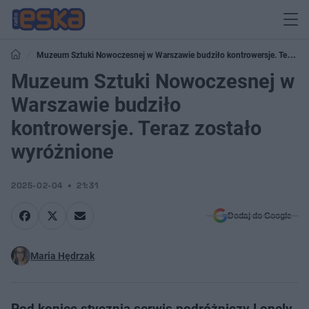
Muzeum Sztuki Nowoczesnej w Warszawie budziło kontrowersje. Teraz
zostało wyróżnione
Muzeum Sztuki Nowoczesnej w
Warszawie budziło
kontrowersje. Teraz zostało
wyróżnione
2025-02-04
21:31
Dodaj do Google
Maria Hędrzak
Pod koniec stycznia serwis podróżniczy Lonely