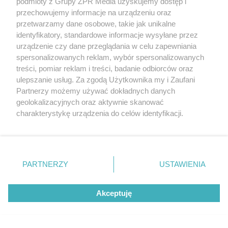
podmioty z Grupy ZPR Media uzyskujemy dostęp i
przechowujemy informacje na urządzeniu oraz
przetwarzamy dane osobowe, takie jak unikalne
identyfikatory, standardowe informacje wysyłane przez
urządzenie czy dane przeglądania w celu zapewniania
spersonalizowanych reklam, wybór spersonalizowanych
treści, pomiar reklam i treści, badanie odbiorców oraz
ulepszanie usług. Za zgodą Użytkownika my i Zaufani
Partnerzy możemy używać dokładnych danych
geolokalizacyjnych oraz aktywnie skanować
charakterystykę urządzenia do celów identyfikacji.
Ponieważ cenimy Twoją prywatność, prosimy o zgodę na
korzystanie z tych technologii poprzez kliknięcie
„Akceptuję”. Zgoda jest dobrowolna i zawsze możesz ją
zmienić/wycofać klikając przycisk ustawień prywatności
PARTNERZY
USTAWIENIA
znajdujący się w lewym dolnym rogu strony
. Niektóre
rodzaje przetwarzania danych nie wymagają zgody
Akceptuję
użytkownika, ale masz prawo sprzeciwić się takiemu
przetwarzaniu. Preferencje będą miały zastosowanie tylko
na tej witrynie.