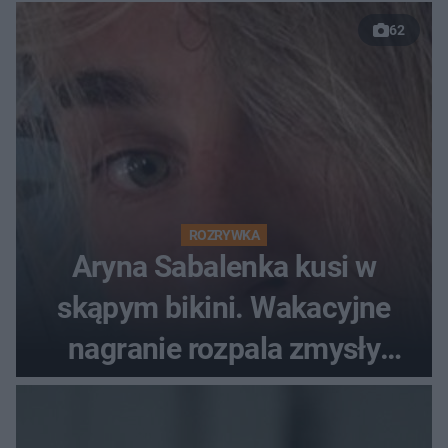
62
ROZRYWKA
Aryna Sabalenka kusi w
skąpym bikini. Wakacyjne
nagranie rozpala zmysły
fanów