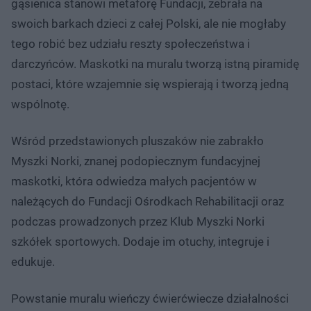
gąsienica stanowi metaforę Fundacji, zebrała na
swoich barkach dzieci z całej Polski, ale nie mogłaby
tego robić bez udziału reszty społeczeństwa i
darczyńców. Maskotki na muralu tworzą istną piramidę
postaci, które wzajemnie się wspierają i tworzą jedną
wspólnotę.
Wśród przedstawionych pluszaków nie zabrakło
Myszki Norki, znanej podopiecznym fundacyjnej
maskotki, która odwiedza małych pacjentów w
należących do Fundacji Ośrodkach Rehabilitacji oraz
podczas prowadzonych przez Klub Myszki Norki
szkółek sportowych. Dodaje im otuchy, integruje i
edukuje.
Powstanie muralu wieńczy ćwierćwiecze działalności