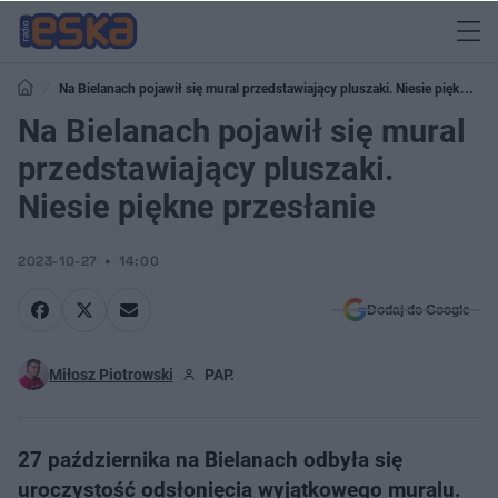
Na Bielanach pojawił się mural przedstawiający pluszaki. Niesie piękne
przesłanie
Na Bielanach pojawił się mural
przedstawiający pluszaki.
Niesie piękne przesłanie
2023-10-27
14:00
Dodaj do Google
Miłosz Piotrowski
PAP.
27 października na Bielanach odbyła się
uroczystość odsłonięcia wyjątkowego muralu.