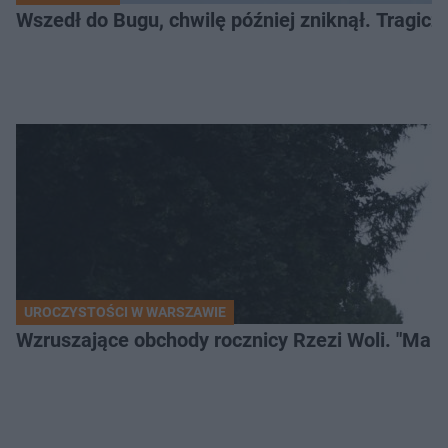
Wszedł do Bugu, chwilę później zniknął. Tragiczny
UROCZYSTOŚCI W WARSZAWIE
Wzruszające obchody rocznicy Rzezi Woli. "Mamu