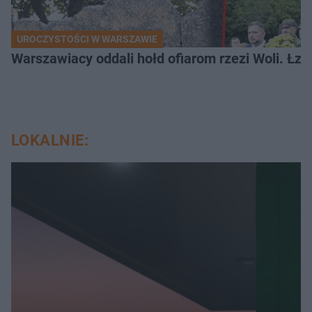
UROCZYSTOŚCI W WARSZAWIE
Warszawiacy oddali hołd ofiarom rzezi Woli. Łz
LOKALNIE: