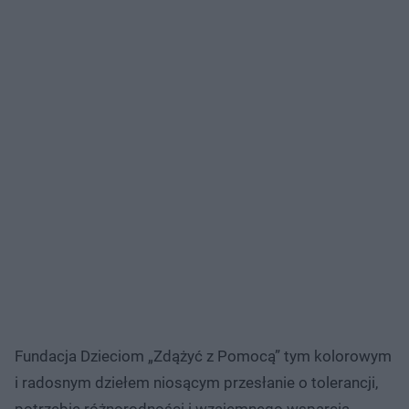
Fundacja Dzieciom „Zdążyć z Pomocą” tym kolorowym
i radosnym dziełem niosącym przesłanie o tolerancji,
potrzebie różnorodności i wzajemnego wsparcia