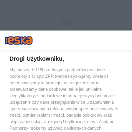
Drogi Użytkowniku,
My, naszych 1160 zaufanych partnerów oraz inne
Żaden utwór zamieszczony w serwisie nie może być powielany i
podmioty z Grupy ZPR Media uzyskujemy dostęp i
rozpowszechniany lub dalej rozpowszechniany w jakikolwiek sposób (w
tym także elektroniczny lub mechaniczny) na jakimkolwiek polu
przechowujemy informacje na urządzeniu oraz
eksploatacji w jakiejkolwiek formie, włącznie z umieszczaniem w Internecie
przetwarzamy dane osobowe, takie jak unikalne
bez pisemnej zgody właściciela praw. Jakiekolwiek użycie lub
identyfikatory, standardowe informacje wysyłane przez
wykorzystanie utworów w całości lub w części z naruszeniem prawa, tzn.
bez właściwej zgody, jest zabronione pod groźbą kary i może być ścigane
urządzenie czy dane przeglądania w celu zapewniania
prawnie.
spersonalizowanych reklam, wybór spersonalizowanych
treści, pomiar reklam i treści, badanie odbiorców oraz
ulepszanie usług. Za zgodą Użytkownika my i Zaufani
Partnerzy możemy używać dokładnych danych