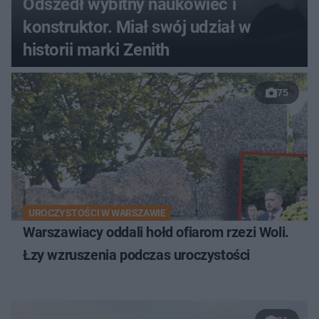
Odszedł wybitny naukowiec i
konstruktor. Miał swój udział w
historii marki Zenith
75
UROCZYSTOŚCI W WARSZAWIE
Warszawiacy oddali hołd ofiarom rzezi Woli.
Łzy wzruszenia podczas uroczystości