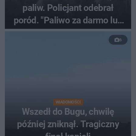
paliw. Policjant odebrał
poród. "Paliwo za darmo lub
50 %!"
6
WIADOMOŚCI
Wszedł do Bugu, chwilę
później zniknął. Tragiczny