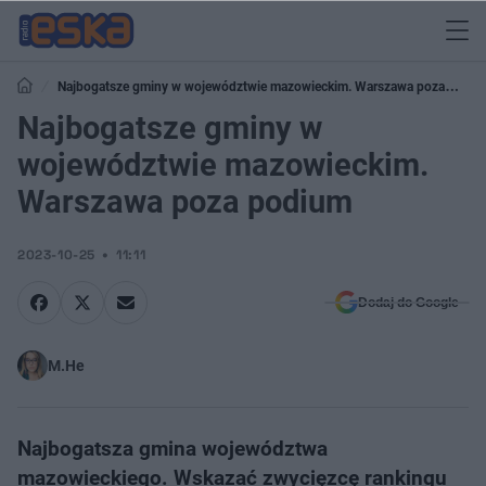
Najbogatsze gminy w województwie mazowieckim. Warszawa poza
podium
Najbogatsze gminy w
województwie mazowieckim.
Warszawa poza podium
2023-10-25
11:11
Dodaj do Google
M.He
Najbogatsza gmina województwa
mazowieckiego. Wskazać zwycięzcę rankingu