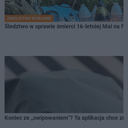
ZABÓJSTWO W MŁAWIE
Śledztwo w sprawie śmierci 16-letniej Mai na fi
Koniec ze „swipowaniem”? Ta aplikacja chce zm