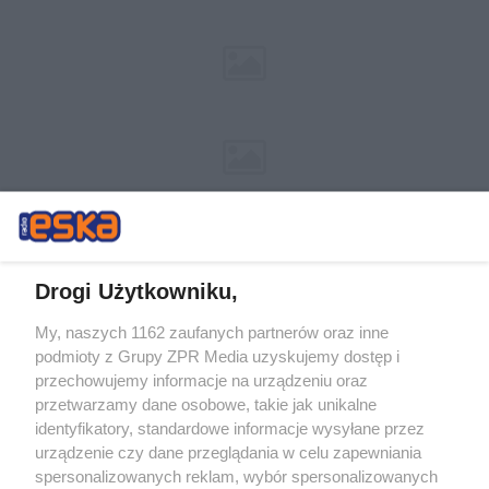
Drogi Użytkowniku,
My, naszych 1162 zaufanych partnerów oraz inne
Żaden utwór zamieszczony w serwisie nie może być powielany i
podmioty z Grupy ZPR Media uzyskujemy dostęp i
rozpowszechniany lub dalej rozpowszechniany w jakikolwiek sposób (w
przechowujemy informacje na urządzeniu oraz
tym także elektroniczny lub mechaniczny) na jakimkolwiek polu
eksploatacji w jakiejkolwiek formie, włącznie z umieszczaniem w
przetwarzamy dane osobowe, takie jak unikalne
Internecie bez pisemnej zgody właściciela praw. Jakiekolwiek użycie lub
identyfikatory, standardowe informacje wysyłane przez
wykorzystanie utworów w całości lub w części z naruszeniem prawa,
tzn. bez właściwej zgody, jest zabronione pod groźbą kary i może być
urządzenie czy dane przeglądania w celu zapewniania
ścigane prawnie.
spersonalizowanych reklam, wybór spersonalizowanych