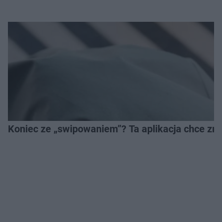
Koniec ze „swipowaniem”? Ta aplikacja chce zm