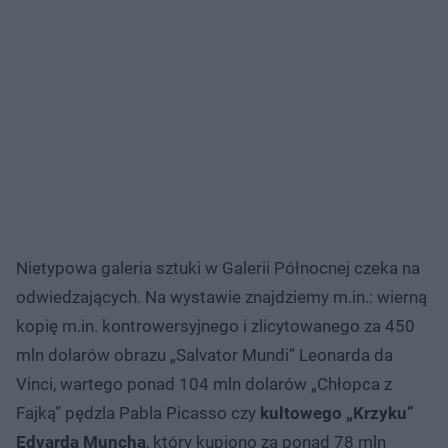
Nietypowa galeria sztuki w Galerii Północnej czeka na
odwiedzających. Na wystawie znajdziemy m.in.: wierną
kopię m.in. kontrowersyjnego i zlicytowanego za 450
mln dolarów obrazu „Salvator Mundi” Leonarda da
Vinci, wartego ponad 104 mln dolarów „Chłopca z
Fajką” pędzla Pabla Picasso czy
kultowego „Krzyku”
Edvarda Muncha
, który kupiono za ponad 78 mln