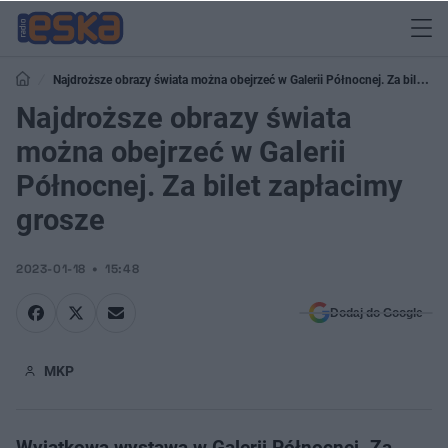
Najdroższe obrazy świata można obejrzeć w Galerii Północnej. Za bilet
zapłacimy grosze
Najdroższe obrazy świata
można obejrzeć w Galerii
Północnej. Za bilet zapłacimy
grosze
2023-01-18
15:48
Dodaj do Google
MKP
Wyjątkowa wystawa w Galerii Północnej. Za