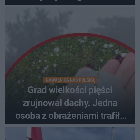
NAWAŁNICA NAD POLSKĄ
Grad wielkości pięści
zrujnował dachy. Jedna
osoba z obrażeniami trafiła
do szpitala