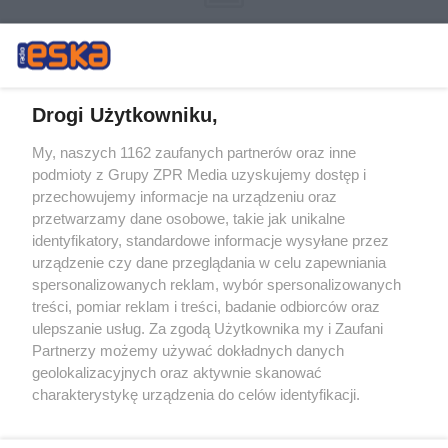
Drogi Użytkowniku,
My, naszych 1162 zaufanych partnerów oraz inne
Żaden utwór zamieszczony w serwisie nie może być powielany i
podmioty z Grupy ZPR Media uzyskujemy dostęp i
rozpowszechniany lub dalej rozpowszechniany w jakikolwiek sposób (w
tym także elektroniczny lub mechaniczny) na jakimkolwiek polu
przechowujemy informacje na urządzeniu oraz
eksploatacji w jakiejkolwiek formie, włącznie z umieszczaniem w
przetwarzamy dane osobowe, takie jak unikalne
Internecie bez pisemnej zgody właściciela praw. Jakiekolwiek użycie lub
identyfikatory, standardowe informacje wysyłane przez
wykorzystanie utworów w całości lub w części z naruszeniem prawa,
tzn. bez właściwej zgody, jest zabronione pod groźbą kary i może być
urządzenie czy dane przeglądania w celu zapewniania
ścigane prawnie.
spersonalizowanych reklam, wybór spersonalizowanych
treści, pomiar reklam i treści, badanie odbiorców oraz
ulepszanie usług. Za zgodą Użytkownika my i Zaufani
Partnerzy możemy używać dokładnych danych
geolokalizacyjnych oraz aktywnie skanować
charakterystykę urządzenia do celów identyfikacji.
Ponieważ cenimy Twoją prywatność, prosimy o zgodę na
O nas
korzystanie z tych technologii poprzez kliknięcie