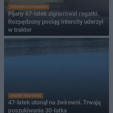
WYPADEK NA POMORZU
Pijany 67-latek zignorował rogatki.
Rozpędzony pociąg Intercity uderzył
w traktor
DRAMAT NAD WODĄ
47-latek utonął na żwirowni. Trwają
poszukiwania 30-latka