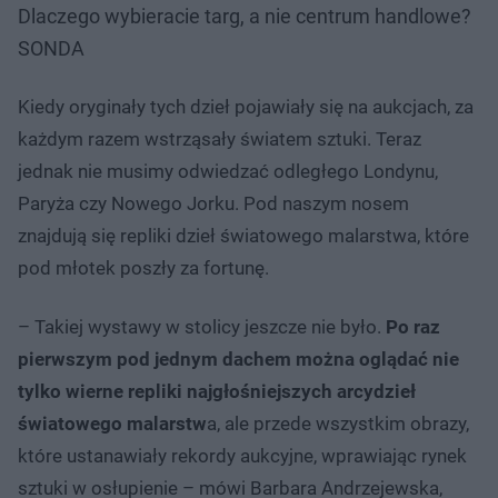
Dlaczego wybieracie targ, a nie centrum handlowe?
SONDA
Kiedy oryginały tych dzieł pojawiały się na aukcjach, za
każdym razem wstrząsały światem sztuki. Teraz
jednak nie musimy odwiedzać odległego Londynu,
Paryża czy Nowego Jorku. Pod naszym nosem
znajdują się repliki dzieł światowego malarstwa, które
pod młotek poszły za fortunę.
– Takiej wystawy w stolicy jeszcze nie było.
Po raz
pierwszym pod jednym dachem można oglądać nie
tylko wierne repliki najgłośniejszych arcydzieł
światowego malarstw
a, ale przede wszystkim obrazy,
które ustanawiały rekordy aukcyjne, wprawiając rynek
sztuki w osłupienie – mówi Barbara Andrzejewska,