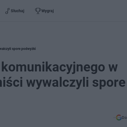
Słuchaj
Wygraj
walczyli spore podwyżki
u komunikacyjnego w
ści wywalczyli spore
Do