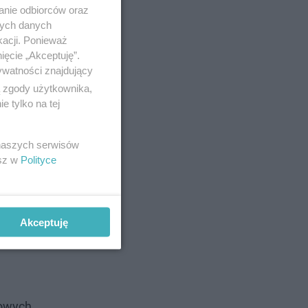
anie odbiorców oraz
nych danych
kacji. Ponieważ
ięcie „Akceptuję”.
ywatności znajdujący
ą zgody użytkownika,
 tylko na tej
 naszych serwisów
esz w
Polityce
d SKM
pracować
Akceptuję
jowych,