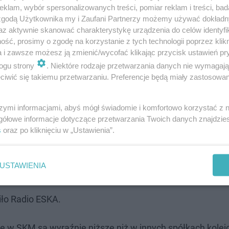
klam, wybór spersonalizowanych treści, pomiar reklam i treści, bad
 zgodą Użytkownika my i Zaufani Partnerzy możemy używać dokład
az aktywnie skanować charakterystykę urządzenia do celów identyfi
ść, prosimy o zgodę na korzystanie z tych technologii poprzez klikn
a i zawsze możesz ją zmienić/wycofać klikając przycisk ustawień pr
ogu strony
. Niektóre rodzaje przetwarzania danych nie wymagaj
iwić się takiemu przetwarzaniu. Preferencje będą miały zastosowanie
przewoźników
szymi informacjami, abyś mógł świadomie i komfortowo korzystać z
gółowe informacje dotyczące przetwarzania Twoich danych znajdzi
s
oraz po kliknięciu w „Ustawienia”.
wyżek na poziomie 1,2 tys. zł brutto. Początkowo zarzą
nansową. Dopiero po kolejnych spotkaniach udało się wy
USTAWIENIA
iło Radio ESKA.
je w SKM są wyraźnie niższe niż w innych spółkach kole