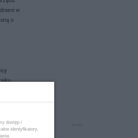
arządu
dnieni w
osną o
icy
rajku
y dostęp i
lne identyfikatory,
iania