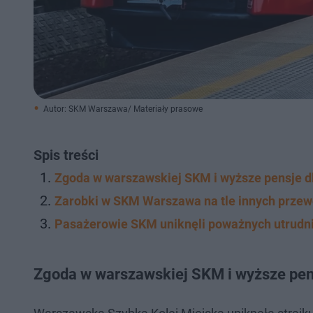
Autor: SKM Warszawa/ Materiały prasowe
Spis treści
Zgoda w warszawskiej SKM i wyższe pensje d
Zarobki w SKM Warszawa na tle innych prze
Pasażerowie SKM uniknęli poważnych utrudn
Zgoda w warszawskiej SKM i wyższe pen