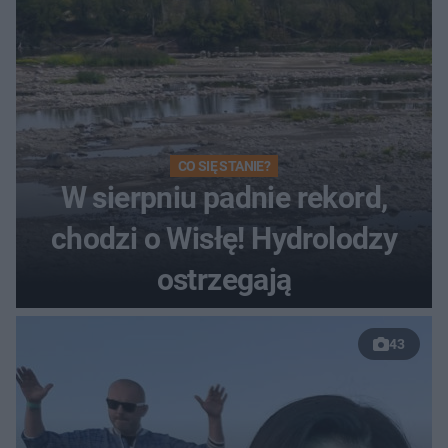
CO SIĘ STANIE?
W sierpniu padnie rekord,
chodzi o Wisłę! Hydrolodzy
ostrzegają
43