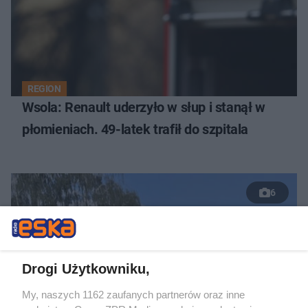
REGION
Wsola: Renault uderzyło w słup i stanął w
płomieniach. 49-latek trafił do szpitala
6
Drogi Użytkowniku,
My, naszych 1162 zaufanych partnerów oraz inne