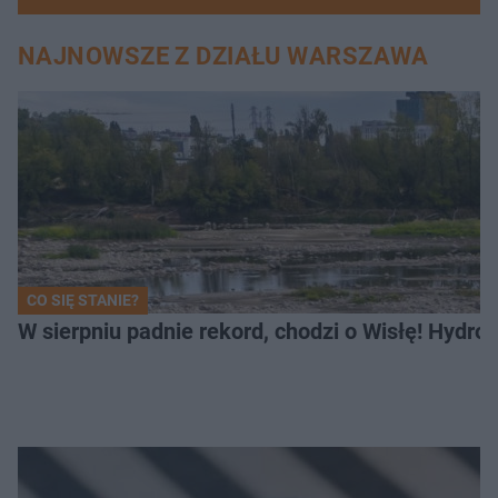
NAJNOWSZE Z DZIAŁU WARSZAWA
CO SIĘ STANIE?
W sierpniu padnie rekord, chodzi o Wisłę! Hydro