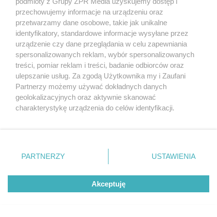
TRAGICZNY WYPADEK
podmioty z Grupy ZPR Media uzyskujemy dostęp i
przechowujemy informacje na urządzeniu oraz
Białe kwiaty na grobie 11-letniego Wojtusia.
przetwarzamy dane osobowe, takie jak unikalne
Chłopiec zginął w zderzeniu z kombajnem
identyfikatory, standardowe informacje wysyłane przez
urządzenie czy dane przeglądania w celu zapewniania
spersonalizowanych reklam, wybór spersonalizowanych
treści, pomiar reklam i treści, badanie odbiorców oraz
ulepszanie usług. Za zgodą Użytkownika my i Zaufani
Partnerzy możemy używać dokładnych danych
geolokalizacyjnych oraz aktywnie skanować
charakterystykę urządzenia do celów identyfikacji.
Ponieważ cenimy Twoją prywatność, prosimy o zgodę na
korzystanie z tych technologii poprzez kliknięcie
„Akceptuję”. Zgoda jest dobrowolna i zawsze możesz ją
zmienić/wycofać klikając przycisk ustawień prywatności
WAKACJE 2026
PARTNERZY
USTAWIENIA
znajdujący się w lewym dolnym rogu strony
. Niektóre
Zapomnij o Sielpi! Ten zalew jest najmniejszy
rodzaje przetwarzania danych nie wymagają zgody
w Świętokrzyskiem, kameralny i bez tłumów
Akceptuję
użytkownika, ale masz prawo sprzeciwić się takiemu
przetwarzaniu. Preferencje będą miały zastosowanie tylko
na tej witrynie.