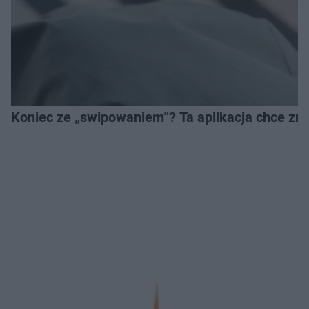
Koniec ze „swipowaniem”? Ta aplikacja chce zm