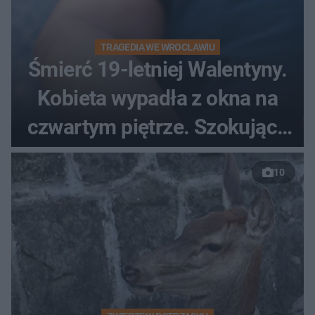
TRAGEDIA WE WROCŁAWIU
Śmierć 19-letniej Walentyny.
Kobieta wypadła z okna na
czwartym piętrze. Szokujące
nagranie trafiło do sieci
10