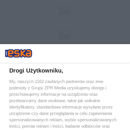
Drogi Użytkowniku,
My, naszych 1162 zaufanych partnerów oraz inne
Żaden utwór zamieszczony w serwisie nie może być powielany i
podmioty z Grupy ZPR Media uzyskujemy dostęp i
rozpowszechniany lub dalej rozpowszechniany w jakikolwiek sposób (w
przechowujemy informacje na urządzeniu oraz
tym także elektroniczny lub mechaniczny) na jakimkolwiek polu
eksploatacji w jakiejkolwiek formie, włącznie z umieszczaniem w
przetwarzamy dane osobowe, takie jak unikalne
Internecie bez pisemnej zgody właściciela praw. Jakiekolwiek użycie lub
identyfikatory, standardowe informacje wysyłane przez
wykorzystanie utworów w całości lub w części z naruszeniem prawa,
tzn. bez właściwej zgody, jest zabronione pod groźbą kary i może być
urządzenie czy dane przeglądania w celu zapewniania
ścigane prawnie.
spersonalizowanych reklam, wybór spersonalizowanych
treści, pomiar reklam i treści, badanie odbiorców oraz