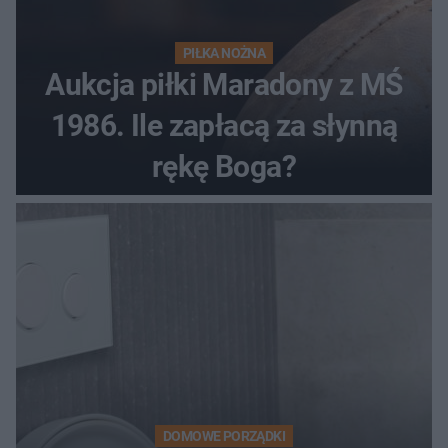
PIŁKA NOŻNA
Aukcja piłki Maradony z MŚ
1986. Ile zapłacą za słynną
rękę Boga?
DOMOWE PORZĄDKI