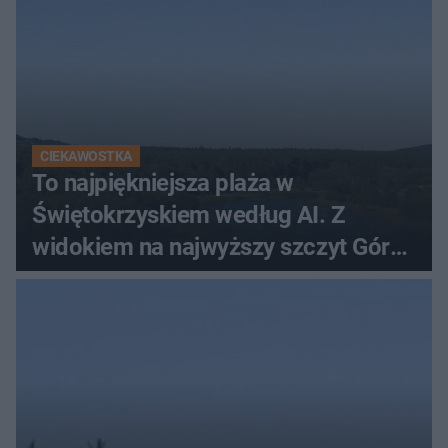
CIEKAWOSTKA
To najpiękniejsza plaża w
Świętokrzyskiem według AI. Z
widokiem na najwyższy szczyt Gór
Świętokrzyskich