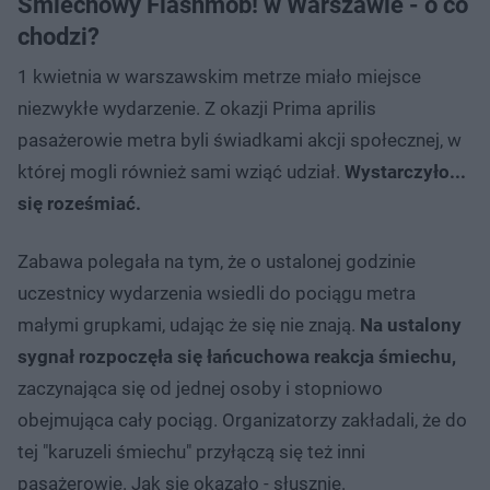
Śmiechowy Flashmob!​ w Warszawie - o co
chodzi?
1 kwietnia w warszawskim metrze miało miejsce
niezwykłe wydarzenie. Z okazji Prima aprilis
pasażerowie metra byli świadkami akcji społecznej, w
której mogli również sami wziąć udział.
Wystarczyło...
się roześmiać.
Zabawa polegała na tym, że o ustalonej godzinie
uczestnicy wydarzenia wsiedli do pociągu metra
małymi grupkami, udając że się nie znają.
Na ustalony
sygnał rozpoczęła się łańcuchowa reakcja śmiechu,
zaczynająca się od jednej osoby i stopniowo
obejmująca cały pociąg. Organizatorzy zakładali, że do
tej "karuzeli śmiechu" przyłączą się też inni
pasażerowie. Jak się okazało - słusznie.