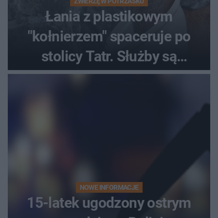
ZWIERZĘ W POTRZASKU
Łania z plastikowym
"kołnierzem" spaceruje po
stolicy Tatr. Służby są
bezradne
NOWE INFORMACJE
15-latek ugodzony ostrym