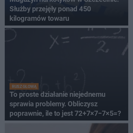
Służby przejęły ponad 450
kilogramów towaru
RUSZ GŁOWĄ
To proste działanie niejednemu
sprawia problemy. Obliczysz
poprawnie, ile to jest 72+7×7−7×5=?