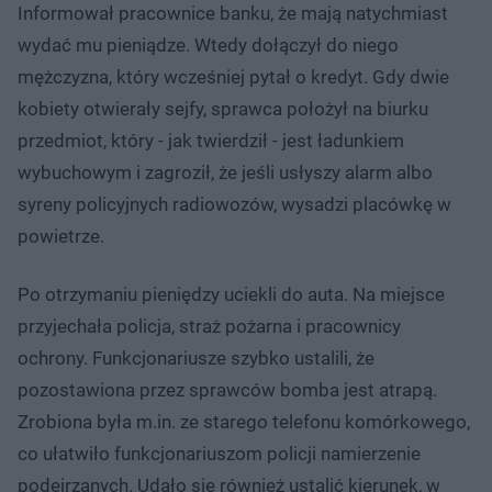
Informował pracownice banku, że mają natychmiast
wydać mu pieniądze. Wtedy dołączył do niego
mężczyzna, który wcześniej pytał o kredyt. Gdy dwie
kobiety otwierały sejfy, sprawca położył na biurku
przedmiot, który - jak twierdził - jest ładunkiem
wybuchowym i zagroził, że jeśli usłyszy alarm albo
syreny policyjnych radiowozów, wysadzi placówkę w
powietrze.
Po otrzymaniu pieniędzy uciekli do auta. Na miejsce
przyjechała policja, straż pożarna i pracownicy
ochrony. Funkcjonariusze szybko ustalili, że
pozostawiona przez sprawców bomba jest atrapą.
Zrobiona była m.in. ze starego telefonu komórkowego,
co ułatwiło funkcjonariuszom policji namierzenie
podejrzanych. Udało się również ustalić kierunek, w