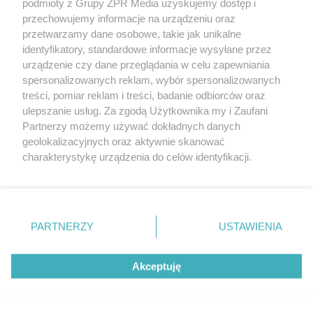
podmioty z Grupy ZPR Media uzyskujemy dostęp i
rozpowszechniany lub dalej rozpowszechniany w jakikolwiek sposób (w
tym także elektroniczny lub mechaniczny) na jakimkolwiek polu
przechowujemy informacje na urządzeniu oraz
eksploatacji w jakiejkolwiek formie, włącznie z umieszczaniem w
przetwarzamy dane osobowe, takie jak unikalne
Internecie bez pisemnej zgody właściciela praw. Jakiekolwiek użycie lub
identyfikatory, standardowe informacje wysyłane przez
wykorzystanie utworów w całości lub w części z naruszeniem prawa,
tzn. bez właściwej zgody, jest zabronione pod groźbą kary i może być
urządzenie czy dane przeglądania w celu zapewniania
ścigane prawnie.
spersonalizowanych reklam, wybór spersonalizowanych
treści, pomiar reklam i treści, badanie odbiorców oraz
ulepszanie usług. Za zgodą Użytkownika my i Zaufani
Partnerzy możemy używać dokładnych danych
geolokalizacyjnych oraz aktywnie skanować
charakterystykę urządzenia do celów identyfikacji.
Ponieważ cenimy Twoją prywatność, prosimy o zgodę na
O nas
korzystanie z tych technologii poprzez kliknięcie
Informacje prawne
„Akceptuję”. Zgoda jest dobrowolna i zawsze możesz ją
zmienić/wycofać klikając przycisk ustawień prywatności
PARTNERZY
USTAWIENIA
Nasze serwisy
znajdujący się w lewym dolnym rogu strony
. Niektóre
rodzaje przetwarzania danych nie wymagają zgody
© 2026 Grupa ZPR Media
Akceptuję
użytkownika, ale masz prawo sprzeciwić się takiemu
przetwarzaniu. Preferencje będą miały zastosowanie tylko
na tej witrynie.