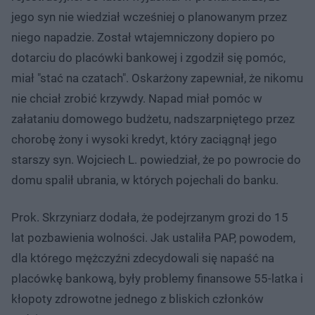
jego syn nie wiedział wcześniej o planowanym przez
niego napadzie. Został wtajemniczony dopiero po
dotarciu do placówki bankowej i zgodził się pomóc,
miał "stać na czatach". Oskarżony zapewniał, że nikomu
nie chciał zrobić krzywdy. Napad miał pomóc w
załataniu domowego budżetu, nadszarpniętego przez
chorobę żony i wysoki kredyt, który zaciągnął jego
starszy syn. Wojciech L. powiedział, że po powrocie do
domu spalił ubrania, w których pojechali do banku.
Prok. Skrzyniarz dodała, że podejrzanym grozi do 15
lat pozbawienia wolności. Jak ustaliła PAP, powodem,
dla którego mężczyźni zdecydowali się napaść na
placówkę bankową, były problemy finansowe 55-latka i
kłopoty zdrowotne jednego z bliskich członków