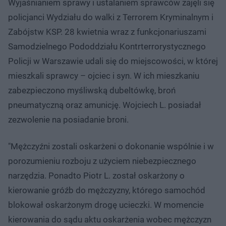
Wyjaśnianiem sprawy i ustalaniem sprawców zajęli się
policjanci Wydziału do walki z Terrorem Kryminalnym i
Zabójstw KSP. 28 kwietnia wraz z funkcjonariuszami
Samodzielnego Pododdziału Kontrterrorystycznego
Policji w Warszawie udali się do miejscowości, w której
mieszkali sprawcy – ojciec i syn. W ich mieszkaniu
zabezpieczono myśliwską dubeltówkę, broń
pneumatyczną oraz amunicję. Wojciech L. posiadał
zezwolenie na posiadanie broni.
"Mężczyźni zostali oskarżeni o dokonanie wspólnie i w
porozumieniu rozboju z użyciem niebezpiecznego
narzędzia. Ponadto Piotr L. został oskarżony o
kierowanie gróźb do mężczyzny, którego samochód
blokował oskarżonym drogę ucieczki. W momencie
kierowania do sądu aktu oskarżenia wobec mężczyzn