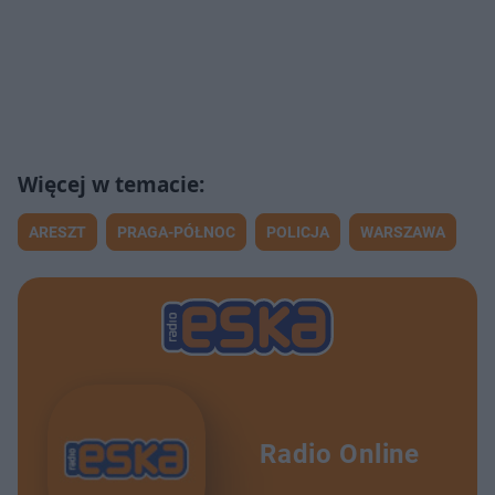
ARESZT
PRAGA-PÓŁNOC
POLICJA
WARSZAWA
Radio Online