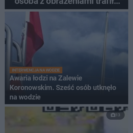
osoba z obrażeniami trafiła
do szpitala
INTERWENCJA NA WODZIE
Awaria łodzi na Zalewie
Koronowskim. Sześć osób utknęło
na wodzie
13