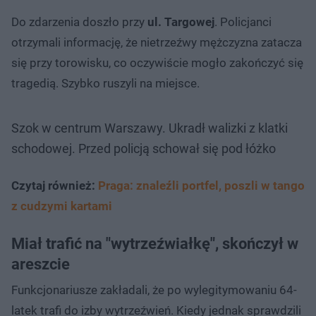
Do zdarzenia doszło przy
ul. Targowej
. Policjanci
otrzymali informację, że nietrzeźwy mężczyzna zatacza
się przy torowisku, co oczywiście mogło zakończyć się
tragedią. Szybko ruszyli na miejsce.
Szok w centrum Warszawy. Ukradł walizki z klatki
schodowej. Przed policją schował się pod łóżko
Czytaj również:
Praga: znaleźli portfel, poszli w tango
z cudzymi kartami
Miał trafić na "wytrzeźwiałkę", skończył w
areszcie
Funkcjonariusze zakładali, że po wylegitymowaniu 64-
latek trafi do izby wytrzeźwień. Kiedy jednak sprawdzili