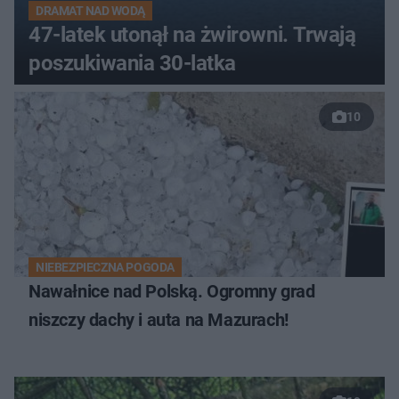
DRAMAT NAD WODĄ
47-latek utonął na żwirowni. Trwają
poszukiwania 30-latka
10
NIEBEZPIECZNA POGODA
Nawałnice nad Polską. Ogromny grad
niszczy dachy i auta na Mazurach!