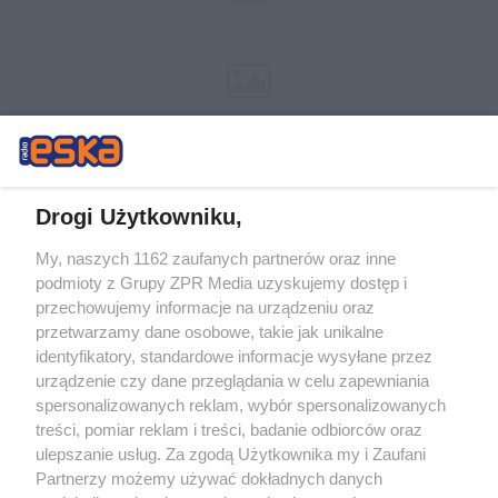
Drogi Użytkowniku,
My, naszych 1162 zaufanych partnerów oraz inne
Żaden utwór zamieszczony w serwisie nie może być powielany i
podmioty z Grupy ZPR Media uzyskujemy dostęp i
rozpowszechniany lub dalej rozpowszechniany w jakikolwiek sposób (w
tym także elektroniczny lub mechaniczny) na jakimkolwiek polu
przechowujemy informacje na urządzeniu oraz
eksploatacji w jakiejkolwiek formie, włącznie z umieszczaniem w
przetwarzamy dane osobowe, takie jak unikalne
Internecie bez pisemnej zgody właściciela praw. Jakiekolwiek użycie lub
identyfikatory, standardowe informacje wysyłane przez
wykorzystanie utworów w całości lub w części z naruszeniem prawa,
tzn. bez właściwej zgody, jest zabronione pod groźbą kary i może być
urządzenie czy dane przeglądania w celu zapewniania
ścigane prawnie.
spersonalizowanych reklam, wybór spersonalizowanych
treści, pomiar reklam i treści, badanie odbiorców oraz
ulepszanie usług. Za zgodą Użytkownika my i Zaufani
Partnerzy możemy używać dokładnych danych