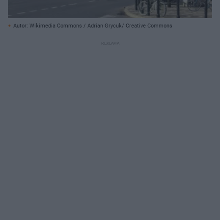
Autor: Wikimedia Commons / Adrian Grycuk/ Creative Commons