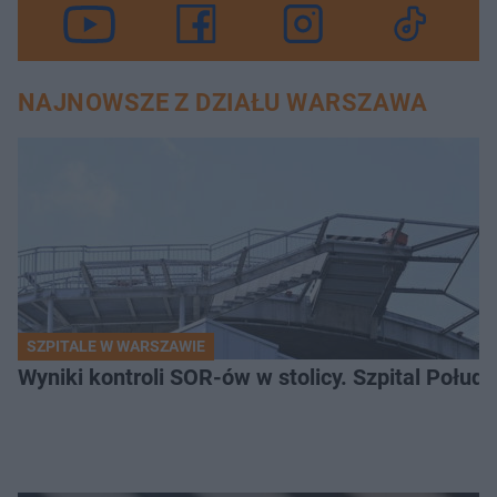
NAJNOWSZE Z DZIAŁU WARSZAWA
SZPITALE W WARSZAWIE
Wyniki kontroli SOR-ów w stolicy. Szpital Połu