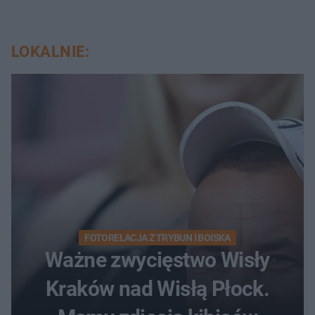
LOKALNIE:
FOTORELACJA Z TRYBUN I BOISKA
Ważne zwycięstwo Wisły
Kraków nad Wisłą Płock.