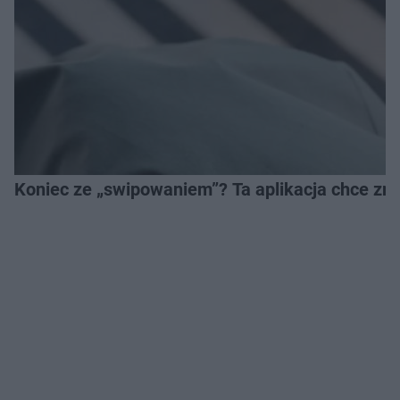
Koniec ze „swipowaniem”? Ta aplikacja chce zm