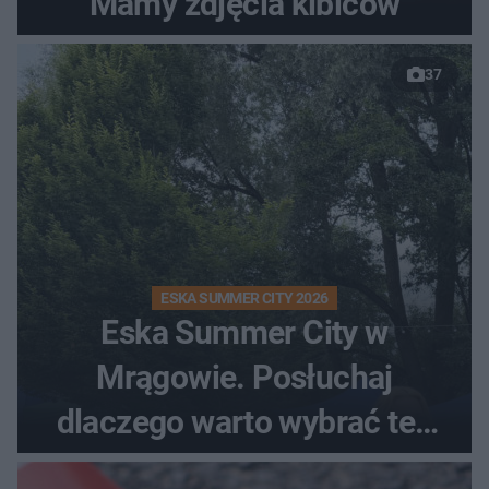
Mamy zdjęcia kibiców
37
ESKA SUMMER CITY 2026
Eska Summer City w
Mrągowie. Posłuchaj
dlaczego warto wybrać ten
kierunek na urlop!