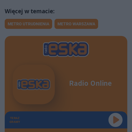
METRO UTRUDNIENIA
METRO WARSZAWA
Radio Online
TERAZ
GRAMY