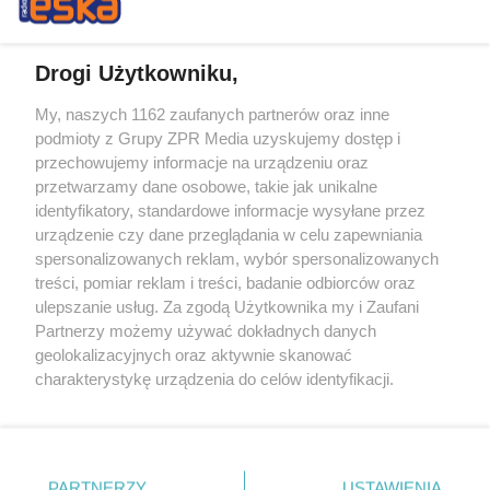
Drogi Użytkowniku,
My, naszych 1162 zaufanych partnerów oraz inne
Żaden utwór zamieszczony w serwisie nie może być powielany i
podmioty z Grupy ZPR Media uzyskujemy dostęp i
rozpowszechniany lub dalej rozpowszechniany w jakikolwiek sposób (w
przechowujemy informacje na urządzeniu oraz
tym także elektroniczny lub mechaniczny) na jakimkolwiek polu
eksploatacji w jakiejkolwiek formie, włącznie z umieszczaniem w
przetwarzamy dane osobowe, takie jak unikalne
Internecie bez pisemnej zgody właściciela praw. Jakiekolwiek użycie lub
identyfikatory, standardowe informacje wysyłane przez
wykorzystanie utworów w całości lub w części z naruszeniem prawa,
tzn. bez właściwej zgody, jest zabronione pod groźbą kary i może być
urządzenie czy dane przeglądania w celu zapewniania
ścigane prawnie.
spersonalizowanych reklam, wybór spersonalizowanych
treści, pomiar reklam i treści, badanie odbiorców oraz
ulepszanie usług. Za zgodą Użytkownika my i Zaufani
Partnerzy możemy używać dokładnych danych
geolokalizacyjnych oraz aktywnie skanować
charakterystykę urządzenia do celów identyfikacji.
Ponieważ cenimy Twoją prywatność, prosimy o zgodę na
O nas
korzystanie z tych technologii poprzez kliknięcie
Informacje prawne
„Akceptuję”. Zgoda jest dobrowolna i zawsze możesz ją
zmienić/wycofać klikając przycisk ustawień prywatności
PARTNERZY
USTAWIENIA
Nasze serwisy