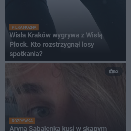
PIŁKA NOŻNA
Wisła Kraków wygrywa z Wisłą
Płock. Kto rozstrzygnął losy
spotkania?
62
ROZRYWKA
Aryna Sabalenka kusi w skąpym