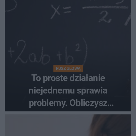
RUSZ GŁOWĄ
To proste działanie
niejednemu sprawia
problemy. Obliczysz
poprawnie, ile to jest
72+7×7−7×5=?