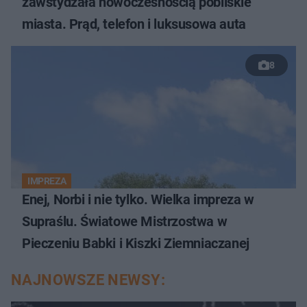
zawstydzała nowoczesnością pobliskie
miasta. Prąd, telefon i luksusowa auta
8
IMPREZA
Enej, Norbi i nie tylko. Wielka impreza w
Supraślu. Światowe Mistrzostwa w
Pieczeniu Babki i Kiszki Ziemniaczanej
NAJNOWSZE NEWSY: