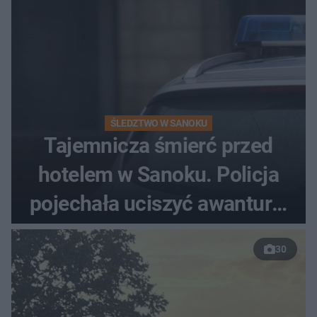
ŚLEDZTWO W SANOKU
Tajemnicza śmierć przed
hotelem w Sanoku. Policja
pojechała uciszyć awanturę,
znaleźli ciało
30