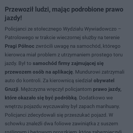
Przewoził ludzi, mając podrobione prawo
jazdy!
Policjanci ze stołecznego Wydziału Wywiadowczo –
Patrolowego w trakcie wieczornej służby na terenie
Pragi Północ
zwrócili uwagę na samochód, którego
kierowca miał problem z utrzymaniem prostego toru
jazdy. Był to
samochód firmy zajmującej się
przewozem osób na aplikację
. Mundurowi zatrzymali
auto do kontroli. Za kierownicą siedział
obywatel
Gruzji
. Mężczyzna wręczył policjantom
prawo jazdy,
które okazało się być podróbką
. Dodatkowo we
wnętrzu pojazdu wyczuwalny był zapach marihuany.
Policjanci zdecydowali się przeszukać pojazd. W
schowku znaleźli dwa foliowe zawiniątka z suszem
roślinnym i beżowym proszkiem, które zabezpieczyli