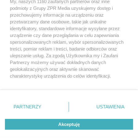
My, naszych 1160 zaufanych partnerów oraz inne
Żaden utwór zamieszczony w serwisie nie może być powielany i
podmioty z Grupy ZPR Media uzyskujemy dostęp i
rozpowszechniany lub dalej rozpowszechniany w jakikolwiek sposób (w
tym także elektroniczny lub mechaniczny) na jakimkolwiek polu
przechowujemy informacje na urządzeniu oraz
eksploatacji w jakiejkolwiek formie, włącznie z umieszczaniem w
przetwarzamy dane osobowe, takie jak unikalne
Internecie bez pisemnej zgody właściciela praw. Jakiekolwiek użycie lub
identyfikatory, standardowe informacje wysyłane przez
wykorzystanie utworów w całości lub w części z naruszeniem prawa,
tzn. bez właściwej zgody, jest zabronione pod groźbą kary i może być
urządzenie czy dane przeglądania w celu zapewniania
ścigane prawnie.
spersonalizowanych reklam, wybór spersonalizowanych
treści, pomiar reklam i treści, badanie odbiorców oraz
ulepszanie usług. Za zgodą Użytkownika my i Zaufani
Partnerzy możemy używać dokładnych danych
geolokalizacyjnych oraz aktywnie skanować
charakterystykę urządzenia do celów identyfikacji.
Ponieważ cenimy Twoją prywatność, prosimy o zgodę na
O nas
korzystanie z tych technologii poprzez kliknięcie
Informacje prawne
„Akceptuję”. Zgoda jest dobrowolna i zawsze możesz ją
zmienić/wycofać klikając przycisk ustawień prywatności
PARTNERZY
USTAWIENIA
Nasze serwisy
znajdujący się w lewym dolnym rogu strony
. Niektóre
rodzaje przetwarzania danych nie wymagają zgody
© 2026 Grupa ZPR Media
Akceptuję
użytkownika, ale masz prawo sprzeciwić się takiemu
przetwarzaniu. Preferencje będą miały zastosowanie tylko