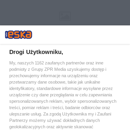
Drogi Użytkowniku,
My, naszych 1162 zaufanych partnerów oraz inne
Żaden utwór zamieszczony w serwisie nie może być powielany i
podmioty z Grupy ZPR Media uzyskujemy dostęp i
rozpowszechniany lub dalej rozpowszechniany w jakikolwiek sposób (w
tym także elektroniczny lub mechaniczny) na jakimkolwiek polu
przechowujemy informacje na urządzeniu oraz
eksploatacji w jakiejkolwiek formie, włącznie z umieszczaniem w
przetwarzamy dane osobowe, takie jak unikalne
Internecie bez pisemnej zgody właściciela praw. Jakiekolwiek użycie lub
identyfikatory, standardowe informacje wysyłane przez
wykorzystanie utworów w całości lub w części z naruszeniem prawa,
tzn. bez właściwej zgody, jest zabronione pod groźbą kary i może być
urządzenie czy dane przeglądania w celu zapewniania
ścigane prawnie.
spersonalizowanych reklam, wybór spersonalizowanych
treści, pomiar reklam i treści, badanie odbiorców oraz
ulepszanie usług. Za zgodą Użytkownika my i Zaufani
Partnerzy możemy używać dokładnych danych
geolokalizacyjnych oraz aktywnie skanować