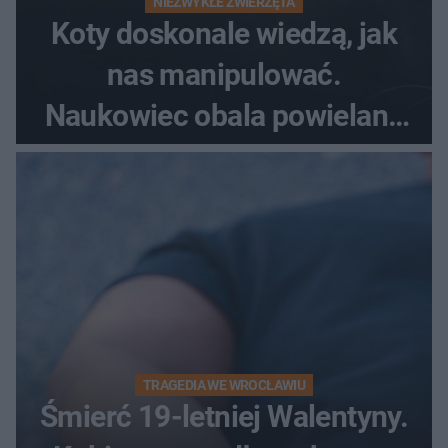
NIEZWYKŁE ZWIERZĘTA
Koty doskonale wiedzą, jak
nas manipulować.
Naukowiec obala powielane
od lat mity na ich temat
TRAGEDIA WE WROCŁAWIU
Śmierć 19-letniej Walentyny.