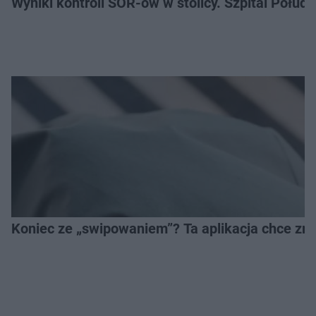
Wyniki kontroli SOR-ów w stolicy. Szpital Połu
Koniec ze „swipowaniem”? Ta aplikacja chce zm