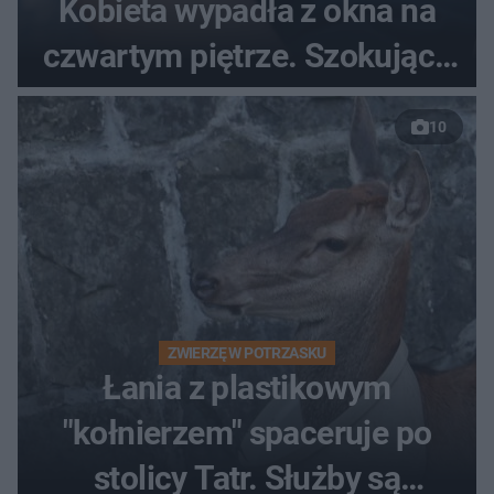
Kobieta wypadła z okna na
czwartym piętrze. Szokujące
nagranie trafiło do sieci
10
ZWIERZĘ W POTRZASKU
Łania z plastikowym
"kołnierzem" spaceruje po
stolicy Tatr. Służby są