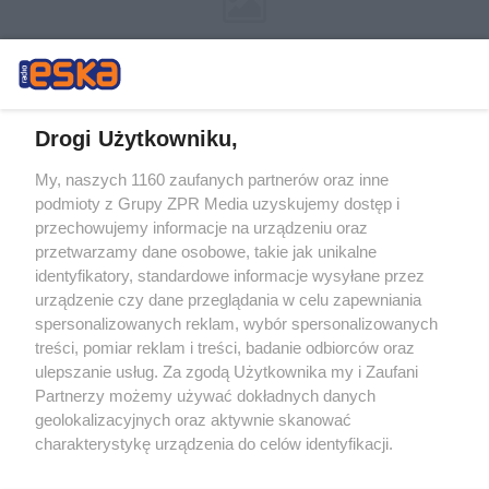
Drogi Użytkowniku,
My, naszych 1160 zaufanych partnerów oraz inne
Żaden utwór zamieszczony w serwisie nie może być powielany i
podmioty z Grupy ZPR Media uzyskujemy dostęp i
rozpowszechniany lub dalej rozpowszechniany w jakikolwiek sposób (w
tym także elektroniczny lub mechaniczny) na jakimkolwiek polu
przechowujemy informacje na urządzeniu oraz
eksploatacji w jakiejkolwiek formie, włącznie z umieszczaniem w
przetwarzamy dane osobowe, takie jak unikalne
Internecie bez pisemnej zgody właściciela praw. Jakiekolwiek użycie lub
identyfikatory, standardowe informacje wysyłane przez
wykorzystanie utworów w całości lub w części z naruszeniem prawa,
tzn. bez właściwej zgody, jest zabronione pod groźbą kary i może być
urządzenie czy dane przeglądania w celu zapewniania
ścigane prawnie.
spersonalizowanych reklam, wybór spersonalizowanych
treści, pomiar reklam i treści, badanie odbiorców oraz
ulepszanie usług. Za zgodą Użytkownika my i Zaufani
Partnerzy możemy używać dokładnych danych
geolokalizacyjnych oraz aktywnie skanować
charakterystykę urządzenia do celów identyfikacji.
Ponieważ cenimy Twoją prywatność, prosimy o zgodę na
O nas