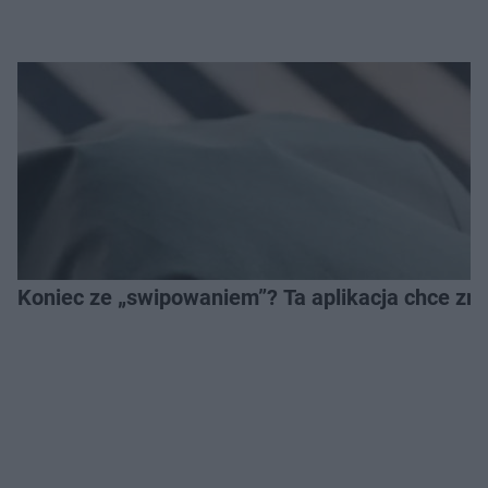
Koniec ze „swipowaniem”? Ta aplikacja chce zm