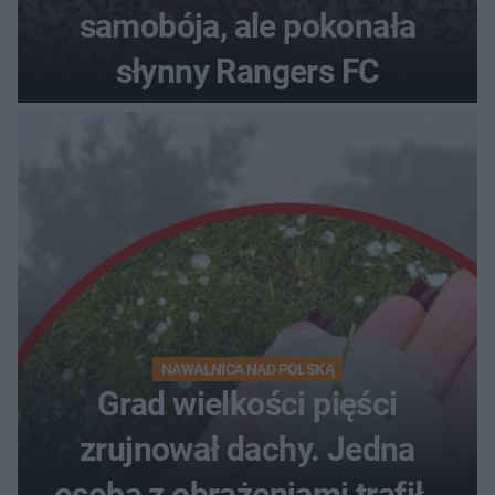
samobója, ale pokonała
słynny Rangers FC
NAWAŁNICA NAD POLSKĄ
Grad wielkości pięści
zrujnował dachy. Jedna
osoba z obrażeniami trafiła