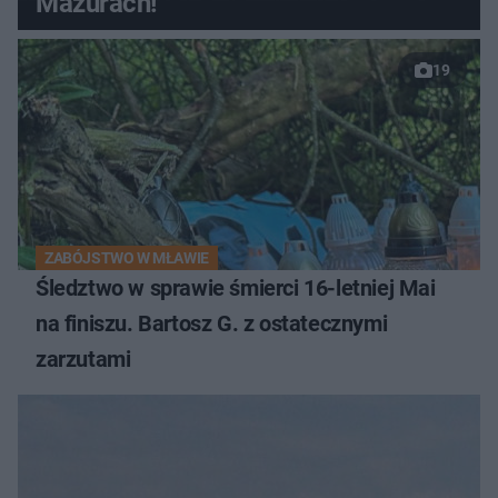
Mazurach!
19
ZABÓJSTWO W MŁAWIE
Śledztwo w sprawie śmierci 16-letniej Mai
na finiszu. Bartosz G. z ostatecznymi
zarzutami