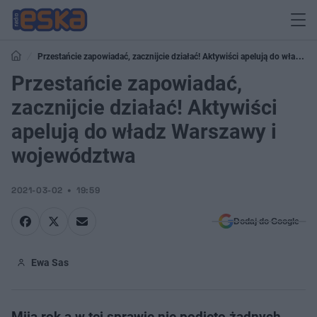
Przestańcie zapowiadać, zacznijcie działać! Aktywiści apelują do władz
Warszawy i województwa
Przestańcie zapowiadać,
zacznijcie działać! Aktywiści
apelują do władz Warszawy i
województwa
2021-03-02
19:59
Dodaj do Google
Ewa Sas
Mija rok a w tej sprawie nie podjęto żadnych