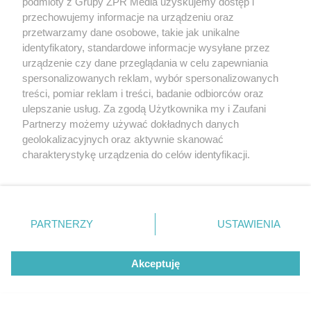
podmioty z Grupy ZPR Media uzyskujemy dostęp i
przechowujemy informacje na urządzeniu oraz
przetwarzamy dane osobowe, takie jak unikalne
identyfikatory, standardowe informacje wysyłane przez
urządzenie czy dane przeglądania w celu zapewniania
spersonalizowanych reklam, wybór spersonalizowanych
treści, pomiar reklam i treści, badanie odbiorców oraz
ulepszanie usług. Za zgodą Użytkownika my i Zaufani
Partnerzy możemy używać dokładnych danych
geolokalizacyjnych oraz aktywnie skanować
charakterystykę urządzenia do celów identyfikacji.
Ponieważ cenimy Twoją prywatność, prosimy o zgodę na
Żaden utwór zamieszczony w serwisie nie może być powielany i
korzystanie z tych technologii poprzez kliknięcie
rozpowszechniany lub dalej rozpowszechniany w jakikolwiek sposób (w
tym także elektroniczny lub mechaniczny) na jakimkolwiek polu
„Akceptuję”. Zgoda jest dobrowolna i zawsze możesz ją
eksploatacji w jakiejkolwiek formie, włącznie z umieszczaniem w
zmienić/wycofać klikając przycisk ustawień prywatności
Internecie bez pisemnej zgody właściciela praw. Jakiekolwiek użycie lub
PARTNERZY
USTAWIENIA
wykorzystanie utworów w całości lub w części z naruszeniem prawa,
znajdujący się w lewym dolnym rogu strony
. Niektóre
tzn. bez właściwej zgody, jest zabronione pod groźbą kary i może być
rodzaje przetwarzania danych nie wymagają zgody
ścigane prawnie.
Akceptuję
użytkownika, ale masz prawo sprzeciwić się takiemu
przetwarzaniu. Preferencje będą miały zastosowanie tylko
na tej witrynie.