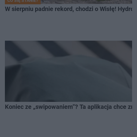
CO SIĘ STANIE?
W sierpniu padnie rekord, chodzi o Wisłę! Hydro
Koniec ze „swipowaniem”? Ta aplikacja chce zm