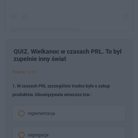
QUIZ. Wielkanoc w czasach PRL. To był
Post udostępniony przez Luke Patrick Hoogmoed
zupełnie inny świat
(@lukepatrickh)
Pytanie 1 z 10
1. W czasach PRL szczególnie trudno było o zakup
produktów. Obowiązywała wówczas tzw.:
reglamentacja
segregacja