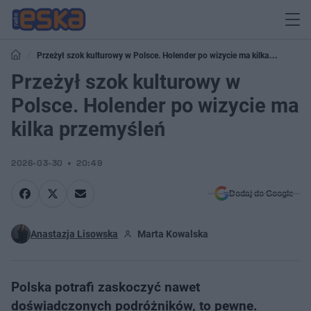
Przeżył szok kulturowy w Polsce. Holender po wizycie ma kilka
przemyśleń
Przeżył szok kulturowy w
Polsce. Holender po wizycie ma
kilka przemyśleń
2026-03-30
20:49
Dodaj do Google
Anastazja Lisowska
Marta Kowalska
Polska potrafi zaskoczyć nawet
doświadczonych podróżników, to pewne.