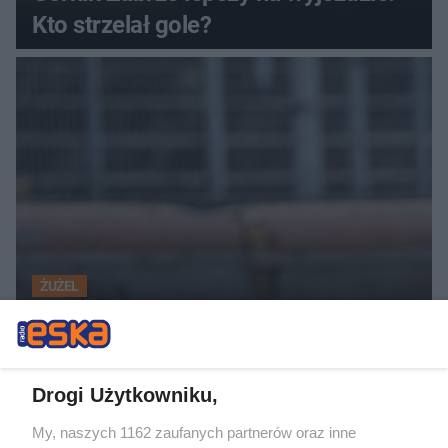
Kto strzelał gole?
ŻUŻEL
2. Ekstraliga żużlowa. Porażka Orła
Łódź z Polonią Bydgoszcz
Drogi Użytkowniku,
ZOBACZ WIĘCEJ
My, naszych 1162 zaufanych partnerów oraz inne