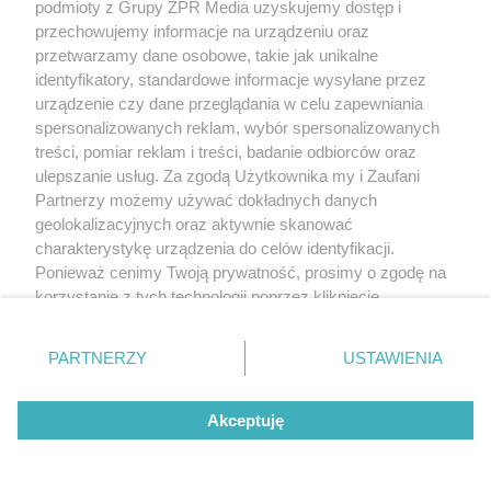
podmioty z Grupy ZPR Media uzyskujemy dostęp i
przechowujemy informacje na urządzeniu oraz
przetwarzamy dane osobowe, takie jak unikalne
identyfikatory, standardowe informacje wysyłane przez
urządzenie czy dane przeglądania w celu zapewniania
spersonalizowanych reklam, wybór spersonalizowanych
treści, pomiar reklam i treści, badanie odbiorców oraz
ulepszanie usług. Za zgodą Użytkownika my i Zaufani
Partnerzy możemy używać dokładnych danych
geolokalizacyjnych oraz aktywnie skanować
charakterystykę urządzenia do celów identyfikacji.
Ponieważ cenimy Twoją prywatność, prosimy o zgodę na
korzystanie z tych technologii poprzez kliknięcie
„Akceptuję”. Zgoda jest dobrowolna i zawsze możesz ją
zmienić/wycofać klikając przycisk ustawień prywatności
PARTNERZY
USTAWIENIA
znajdujący się w lewym dolnym rogu strony
. Niektóre
rodzaje przetwarzania danych nie wymagają zgody
Akceptuję
użytkownika, ale masz prawo sprzeciwić się takiemu
przetwarzaniu. Preferencje będą miały zastosowanie tylko
na tej witrynie.