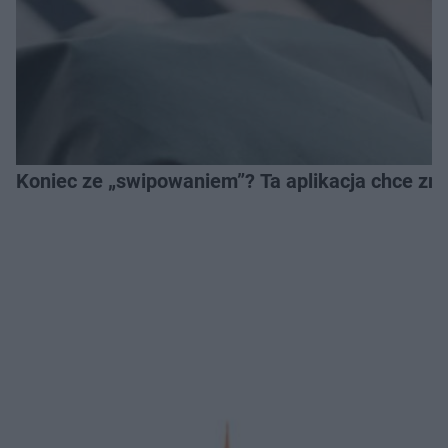
Koniec ze „swipowaniem”? Ta aplikacja chce zm