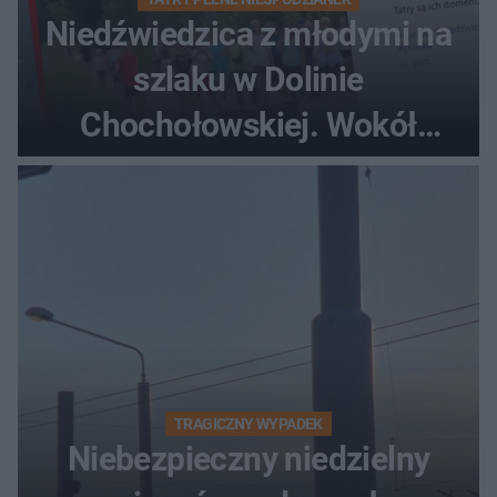
Niedźwiedzica z młodymi na
szlaku w Dolinie
Chochołowskiej. Wokół
turyści!
TRAGICZNY WYPADEK
Niebezpieczny niedzielny