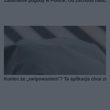
Załamanie pogody w Polsce. Od zachodu nadciąg
Koniec ze „swipowaniem”? Ta aplikacja chce zm