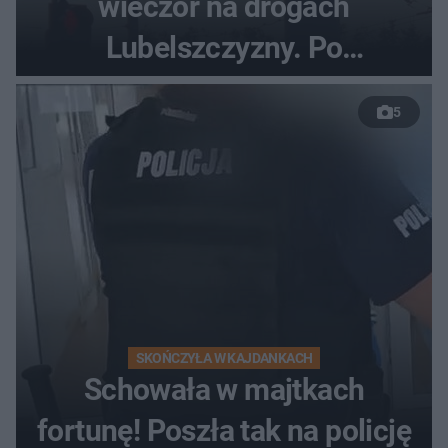
wieczór na drogach
Lubelszczyzny. Po
nieudanym manewrze
5
wyprzedzania zginął
kierowca auta
SKOŃCZYŁA W KAJDANKACH
Schowała w majtkach
fortunę! Poszła tak na policję