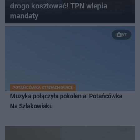
drogo kosztować! TPN wlepia
mandaty
67
POTAŃCÓWKA STARACHOWICE
Muzyka połączyła pokolenia! Potańcówka
Na Szlakowisku