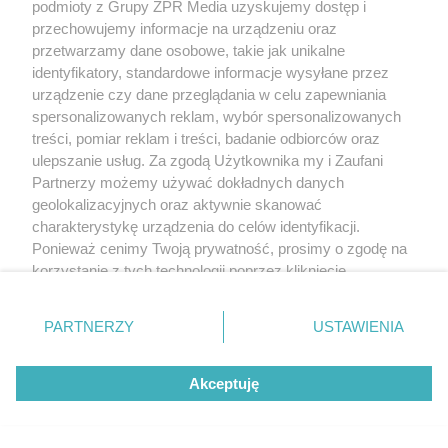
podmioty z Grupy ZPR Media uzyskujemy dostęp i
przechowujemy informacje na urządzeniu oraz
przetwarzamy dane osobowe, takie jak unikalne
identyfikatory, standardowe informacje wysyłane przez
urządzenie czy dane przeglądania w celu zapewniania
spersonalizowanych reklam, wybór spersonalizowanych
treści, pomiar reklam i treści, badanie odbiorców oraz
ulepszanie usług. Za zgodą Użytkownika my i Zaufani
Partnerzy możemy używać dokładnych danych
geolokalizacyjnych oraz aktywnie skanować
Żaden utwór zamieszczony w serwisie nie może być powielany i
charakterystykę urządzenia do celów identyfikacji.
rozpowszechniany lub dalej rozpowszechniany w jakikolwiek sposób (w
Ponieważ cenimy Twoją prywatność, prosimy o zgodę na
tym także elektroniczny lub mechaniczny) na jakimkolwiek polu
korzystanie z tych technologii poprzez kliknięcie
eksploatacji w jakiejkolwiek formie, włącznie z umieszczaniem w Internecie
bez pisemnej zgody właściciela praw. Jakiekolwiek użycie lub
„Akceptuję”. Zgoda jest dobrowolna i zawsze możesz ją
wykorzystanie utworów w całości lub w części z naruszeniem prawa, tzn.
zmienić/wycofać klikając przycisk ustawień prywatności
bez właściwej zgody, jest zabronione pod groźbą kary i może być ścigane
PARTNERZY
USTAWIENIA
prawnie.
znajdujący się w lewym dolnym rogu strony
. Niektóre
rodzaje przetwarzania danych nie wymagają zgody
Akceptuję
użytkownika, ale masz prawo sprzeciwić się takiemu
przetwarzaniu. Preferencje będą miały zastosowanie tylko
na tej witrynie.