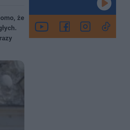
domo, że
głych.
razy