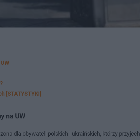
a UW
y?
ch [STATYSTYKI]
iny na UW
a dla obywateli polskich i ukraińskich, którzy przyjecha