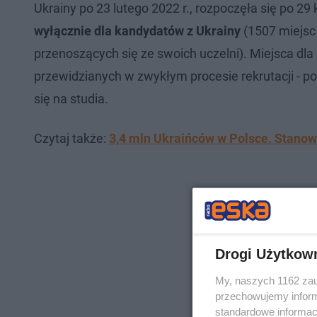
Ukrainy po 23 lutego 2022 r., rozpoczęła się po 2
wyłącznie dla kandydatów z Ukrainy
(1507 miejsc 
przenoszących się ze swoich uczelni). Miejsca dl
przewidzianych w zwykłym procesie rekrutacji - p
się na studia.
Czytaj także:
3,4 mln Ukraińców w Polsce. Stanow
Drogi Użytkow
My, naszych 1162 zau
przechowujemy informa
standardowe informac