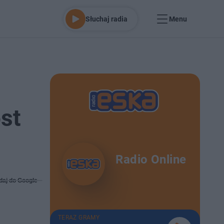
Słuchaj radia
Menu
st
Radio Online
daj do Google
TERAZ GRAMY