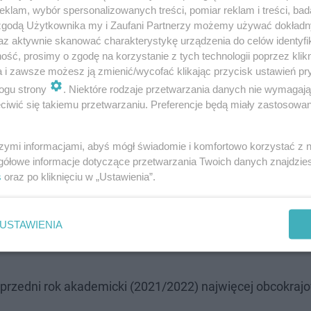
klam, wybór spersonalizowanych treści, pomiar reklam i treści, bad
 zgodą Użytkownika my i Zaufani Partnerzy możemy używać dokład
az aktywnie skanować charakterystykę urządzenia do celów identyfi
ść, prosimy o zgodę na korzystanie z tych technologii poprzez klikn
a i zawsze możesz ją zmienić/wycofać klikając przycisk ustawień pr
zelewska, według wstępnych wyników rekrutacji (stan 
ogu strony
. Niektóre rodzaje przetwarzania danych nie wymagaj
 1 011 rejestracji na studia na UW, w tym 900 na studia I 
iwić się takiemu przetwarzaniu. Preferencje będą miały zastosowanie
 53 rejestracji w trybie kontynuacji studiów.
szymi informacjami, abyś mógł świadomie i komfortowo korzystać z
gółowe informacje dotyczące przetwarzania Twoich danych znajdzi
 I stopnia i jednolite magisterskie, 19 osób na studia II 
s
oraz po kliknięciu w „Ustawienia”.
 jednostkach UW rekrutacja dla kandydatów z Ukrainy jes
odała Modzelewska.
USTAWIENIA
poprzedni rok akademicki (2021/2022) najwięcej obcokra