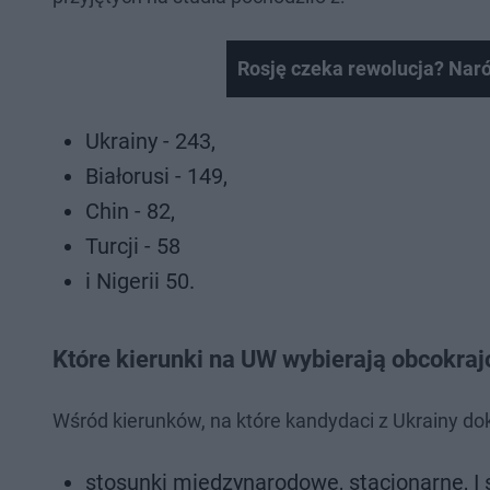
Rosję czeka rewolucja? Naró
Ukrainy - 243,
Białorusi - 149,
Chin - 82,
Turcji - 58
i Nigerii 50.
Które kierunki na UW wybierają obcokra
Wśród kierunków, na które kandydaci z Ukrainy dokon
stosunki międzynarodowe, stacjonarne, I s