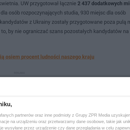
9 kwietnia. UW przygotował łącznie
2 437 dodatkowych mi
dla osób rozpoczynających studia, 930 miejsc dla osób
a kandydatów z Ukrainy zostały przygotowane poza pulą 
o to, by nie ograniczać szans pozostałych kandydatów na
ią osiem procent ludności naszego kraju
niku,
fanych partnerów oraz inne podmioty z Grupy ZPR Media uzyskujem
cje na urządzeniu oraz przetwarzamy dane osobowe, takie jak unika
je wysyłane przez urządzenie czy dane przeglądania w celu zapewn