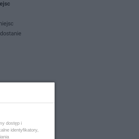
ejsc
miejsc
 dostanie
y dostęp i
lne identyfikatory,
iania