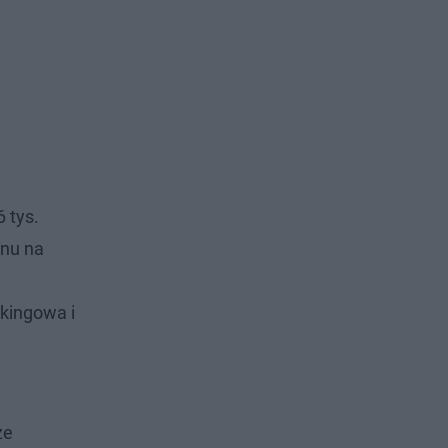
6 tys.
anu na
nkingowa i
że