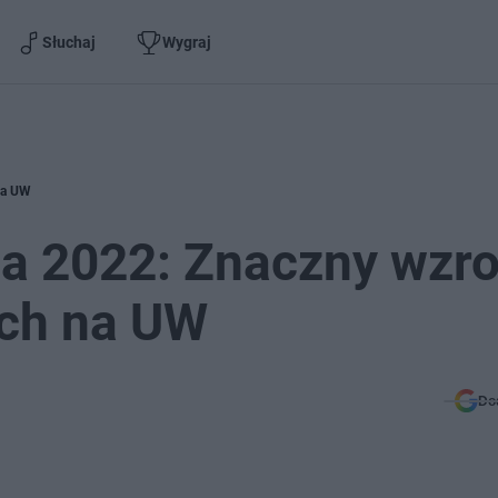
Słuchaj
Wygraj
na UW
ia 2022: Znaczny wzro
ych na UW
Do