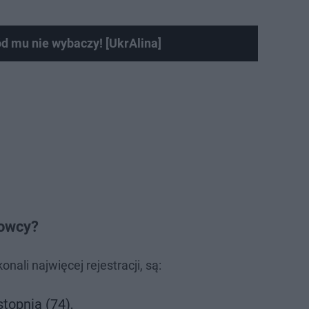
d mu nie wybaczy! [UkrAlina]
jowcy?
ali najwięcej rejestracji, są:
topnia (74),