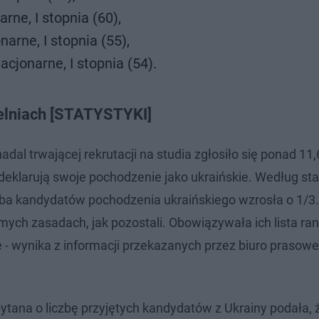
ne, I stopnia (60),
narne, I stopnia (55),
cjonarne, I stopnia (54).
elniach [STATYSTYKI]
adal trwającej rekrutacji na studia zgłosiło się ponad 11,
deklarują swoje pochodzenie jako ukraińskie. Według st
zba kandydatów pochodzenia ukraińskiego wzrosła o 1/3.
mych zasadach, jak pozostali. Obowiązywała ich lista ra
- wynika z informacji przekazanych przez biuro prasowe
ana o liczbę przyjętych kandydatów z Ukrainy podała, 