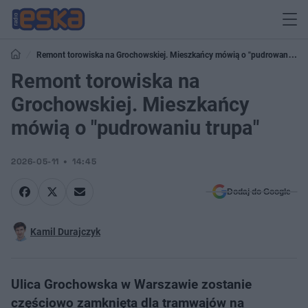
Remont torowiska na Grochowskiej. Mieszkańcy mówią o "pudrowaniu
trupa"
Remont torowiska na
Grochowskiej. Mieszkańcy
mówią o "pudrowaniu trupa"
2026-05-11
14:45
Dodaj do Google
Kamil Durajczyk
Ulica Grochowska w Warszawie zostanie
częściowo zamknięta dla tramwajów na