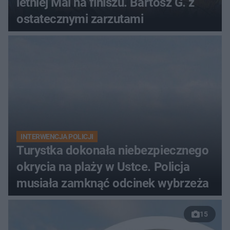
letniej Mai na finiszu. Bartosz G. z
ostatecznymi zarzutami
INTERWENCJA POLICJI
Turystka dokonała niebezpiecznego
okrycia na plaży w Ustce. Policja
musiała zamknąć odcinek wybrzeża
15