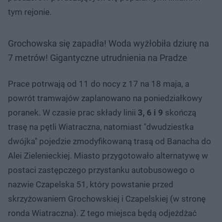
tym rejonie.
Grochowska się zapadła! Woda wyżłobiła dziurę na
7 metrów! Gigantyczne utrudnienia na Pradze
Prace potrwają od 11 do nocy z 17 na 18 maja, a
powrót tramwajów zaplanowano na poniedziałkowy
poranek. W czasie prac składy linii
3, 6 i 9
skończą
trasę na pętli Wiatraczna, natomiast "dwudziestka
dwójka" pojedzie zmodyfikowaną trasą od Banacha do
Alei Zielenieckiej. Miasto przygotowało alternatywę w
postaci zastępczego przystanku autobusowego o
nazwie Czapelska 51, który powstanie przed
skrzyżowaniem Grochowskiej i Czapelskiej (w stronę
ronda Wiatraczna). Z tego miejsca będą odjeżdżać