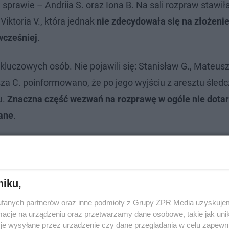
prawie – Andriia S. oraz Iona B. Na sali rozpraw stawiła
Viktoria V., która jednak
nie zdecydowała się na złożeni
wcześniej
.
luczowych osób. Nie pojawili się: Stanisław G., Mateusz
za C. poinformowano, że po jego wyjściu z aresztu śledc
u.
Znaczna część wezwań na rozprawę w ogóle nie dotar
wane
.
niku,
fanych partnerów oraz inne podmioty z Grupy ZPR Media uzyskujem
cje na urządzeniu oraz przetwarzamy dane osobowe, takie jak unika
je wysyłane przez urządzenie czy dane przeglądania w celu zapewn