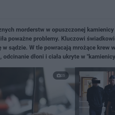
znych morderstw w opuszczonej kamienicy
niła poważne problemy. Kluczowi świadkowi
się w sądzie. W tle powracają mrożące krew 
odcinanie dłoni i ciała ukryte w "kamienicy
25