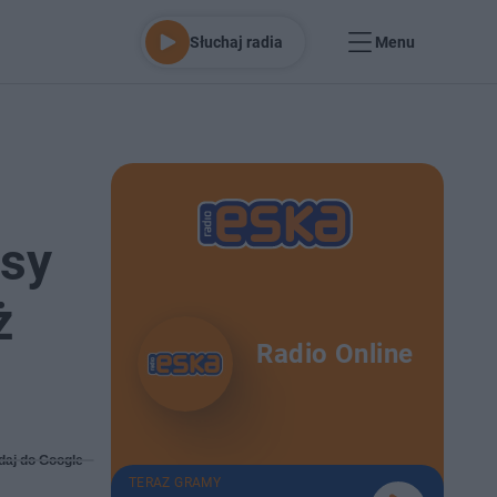
Słuchaj radia
Menu
isy
ż
Radio Online
daj do Google
TERAZ GRAMY