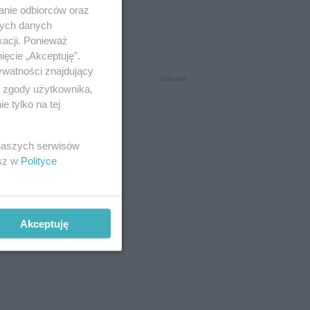
anie odbiorców oraz
nych danych
kacji. Ponieważ
ięcie „Akceptuję”.
ywatności znajdujący
ą zgody użytkownika,
 tylko na tej
 naszych serwisów
esz w
Polityce
Akceptuję