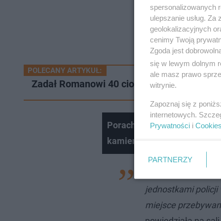
spersonalizowanych re
ulepszanie usług. Za
geolokalizacyjnych or
cenimy Twoją prywatno
Zgoda jest dobrowoln
się w lewym dolnym r
POLECANY ARTYKUŁ:
ale masz prawo sprzec
Zadał Romanowi 40 ciosów tasakiem, pote
witrynie.
Zapoznaj się z poniż
internetowych. Szcze
Porachunki bezdomnych w War
Prywatności
i
Cookie
kamienicy. Pokój Zbrodni
PARTNERZY
−
Również się pos
jednostkami policj
miejsce przebywan
powiedziała na sal