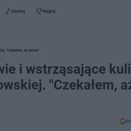
Słuchaj
Wygraj
iej. "Czekałem, aż umrze"
ie i wstrząsające kul
owskiej. "Czekałem, a
Do