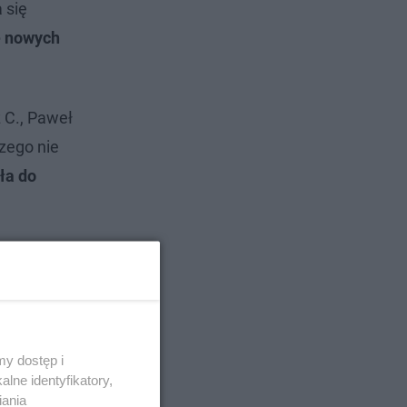
 się
e nowych
 C., Paweł
zego nie
ła do
y dostęp i
lne identyfikatory,
iania