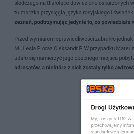
śledczego na Białołęce dowieziono oskarżonych w s
tłumaczka przysięgła języka rosyjskiego i świadek 
zeznań, podtrzymując jedynie to, co powiedziała 
Przed wymiarem sprawiedliwości zabrakło jednak k
M., Lesia P. oraz Oleksandr P. W przypadku Mateus
udało się namierzyć jego obecnego miejsca pobyt
adresatów, a niektóre z nich zostały tylko awizo
Drogi Użytkow
My, naszych 1162 zau
przechowujemy informa
standardowe informac