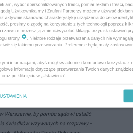
klam, wybór spersonalizowanych treści, pomiar reklam i treści, bad
 zgodą Użytkownika my i Zaufani Partnerzy możemy używać dokład
az aktywnie skanować charakterystykę urządzenia do celów identyfi
ść, prosimy o zgodę na korzystanie z tych technologii poprzez klikn
a i zawsze możesz ją zmienić/wycofać klikając przycisk ustawień pr
ogu strony
. Niektóre rodzaje przetwarzania danych nie wymagaj
iwić się takiemu przetwarzaniu. Preferencje będą miały zastosowanie
m odciął mu dłonie. W kamienicy znalezio…
szymi informacjami, abyś mógł świadomie i komfortowo korzystać z
gółowe informacje dotyczące przetwarzania Twoich danych znajdzi
szawie! Śledczy znaleźli cztery ciała w
s
oraz po kliknięciu w „Ustawienia”.
USTAWIENIA
taram skontaktować z odpowiednimi
i w Warszawie, by pomóc sądowi ustalić
ia świadków wzywanych na rozprawy
−
i prok. Aleksandra Piasta-Pokrzywa.