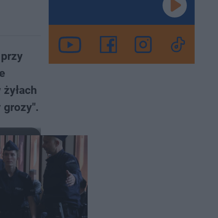
 przy
e
w żyłach
 grozy".