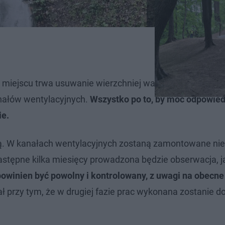
a miejscu trwa usuwanie wierzchniej warstwy ziemi znad 
nałów wentylacyjnych.
Wszystko po to, by móc odpowied
ie.
ną. W kanałach wentylacyjnych zostaną zamontowane nie
astępne kilka miesięcy prowadzona będzie obserwacja, j
owinien być powolny i kontrolowany, z uwagi na obecne
ał przy tym, że w drugiej fazie prac wykonana zostanie 