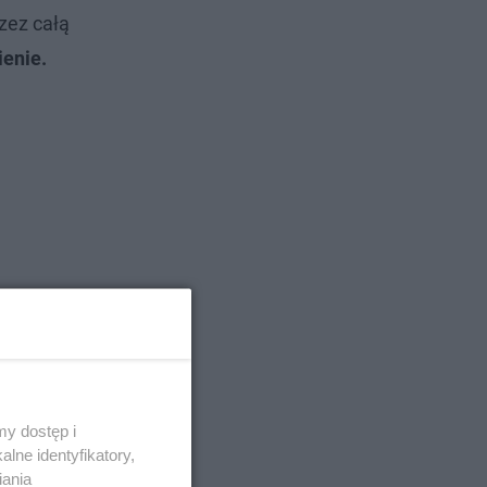
zez całą
enie.
y dostęp i
lne identyfikatory,
iania