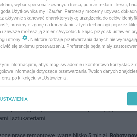
klam, wybór spersonalizowanych treści, pomiar reklam i treści, bad
 zgodą Użytkownika my i Zaufani Partnerzy możemy używać dokład
az aktywnie skanować charakterystykę urządzenia do celów identyfi
mniczych zabytków Warszawy
ść, prosimy o zgodę na korzystanie z tych technologii poprzez klikn
a i zawsze możesz ją zmienić/wycofać klikając przycisk ustawień pr
ogu strony
. Niektóre rodzaje przetwarzania danych nie wymagaj
iążęcem, powstało pod koniec XVIII w.
To dwukondygna
iwić się takiemu przetwarzaniu. Preferencje będą miały zastosowanie
 Szymona Bogumiła Zuga na polecenie księcia Kazimierz
 Swoją nazwę zawdzięcza mitycznym Polom Elizejskim.
szymi informacjami, abyś mógł świadomie i komfortowo korzystać z
gółowe informacje dotyczące przetwarzania Twoich danych znajdzi
s
oraz po kliknięciu w „Ustawienia”.
znych urzędników,
rotunda miała przede wszystkim funk
aty wnętrze groty było bogato zdobione - znalazły się w n
ak niszczeć, również wskutek porastania korzeni drzew 
USTAWIENIA
lacji, którą pokryto obiekt od zewnątrz. Mijające lata n
ami i sztukateriami.
one prace remontowe, warte blisko 5 mln zł.
Roboty pow