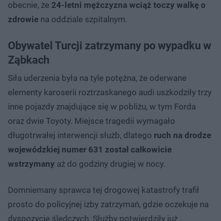
obecnie, że
24-letni mężczyzna wciąż toczy walkę o
zdrowie
na oddziale szpitalnym.
Obywatel Turcji zatrzymany po wypadku w
Ząbkach
Siła uderzenia była na tyle potężna, że oderwane
elementy karoserii roztrzaskanego audi uszkodziły trzy
inne pojazdy znajdujące się w pobliżu, w tym Forda
oraz dwie Toyoty. Miejsce tragedii wymagało
długotrwałej interwencji służb, dlatego
ruch na drodze
wojewódzkiej numer 631 został całkowicie
wstrzymany
aż do godziny drugiej w nocy.
Domniemany sprawca tej drogowej katastrofy trafił
prosto do policyjnej izby zatrzymań, gdzie oczekuje na
dyspozycje śledczych. Służby potwierdziły już