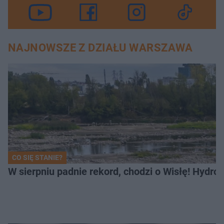
NAJNOWSZE Z DZIAŁU WARSZAWA
CO SIĘ STANIE?
W sierpniu padnie rekord, chodzi o Wisłę! Hydro