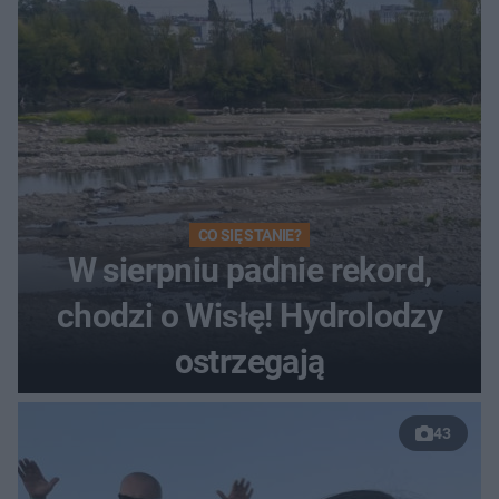
CO SIĘ STANIE?
W sierpniu padnie rekord,
chodzi o Wisłę! Hydrolodzy
ostrzegają
43