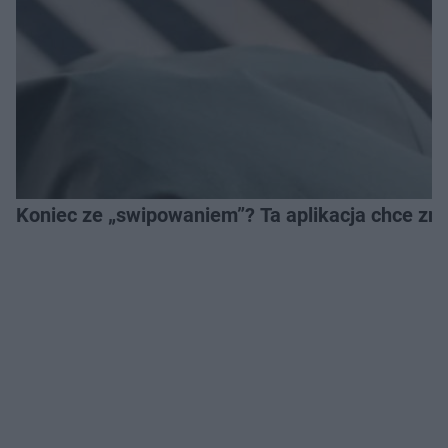
Koniec ze „swipowaniem”? Ta aplikacja chce zm