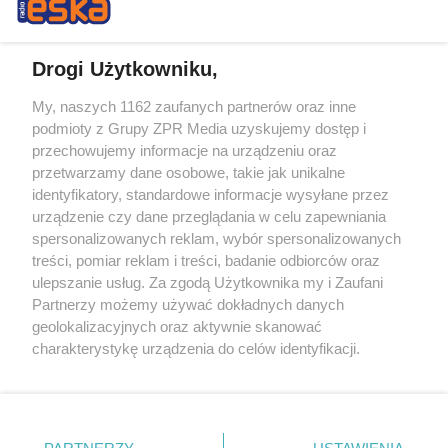
Drogi Użytkowniku,
My, naszych 1162 zaufanych partnerów oraz inne
Żaden utwór zamieszczony w serwisie nie może być powielany i
podmioty z Grupy ZPR Media uzyskujemy dostęp i
rozpowszechniany lub dalej rozpowszechniany w jakikolwiek sposób (w
przechowujemy informacje na urządzeniu oraz
tym także elektroniczny lub mechaniczny) na jakimkolwiek polu
eksploatacji w jakiejkolwiek formie, włącznie z umieszczaniem w
przetwarzamy dane osobowe, takie jak unikalne
Internecie bez pisemnej zgody właściciela praw. Jakiekolwiek użycie lub
identyfikatory, standardowe informacje wysyłane przez
wykorzystanie utworów w całości lub w części z naruszeniem prawa,
tzn. bez właściwej zgody, jest zabronione pod groźbą kary i może być
urządzenie czy dane przeglądania w celu zapewniania
ścigane prawnie.
spersonalizowanych reklam, wybór spersonalizowanych
treści, pomiar reklam i treści, badanie odbiorców oraz
ulepszanie usług. Za zgodą Użytkownika my i Zaufani
Partnerzy możemy używać dokładnych danych
geolokalizacyjnych oraz aktywnie skanować
charakterystykę urządzenia do celów identyfikacji.
Ponieważ cenimy Twoją prywatność, prosimy o zgodę na
O nas
korzystanie z tych technologii poprzez kliknięcie
Informacje prawne
„Akceptuję”. Zgoda jest dobrowolna i zawsze możesz ją
zmienić/wycofać klikając przycisk ustawień prywatności