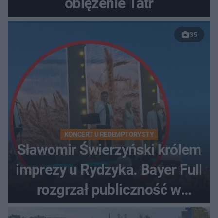
oblężenie Tatr
35
KONCERT U REDEMPTORYSTY
Sławomir Świerzyński królem
imprezy u Rydzyka. Bayer Full
rozgrzał publiczność w
Toruniu