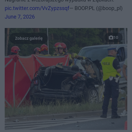
pic.twitter.com/VvZypzssqf
— BOOP.PL (@boop_pl)
June 7, 2026
10