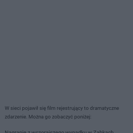
W sieci pojawił się film rejestrujący to dramatyczne
zdarzenie. Można go zobaczyć poniżej:
Nagranie z wczorajszego wypadku w Ząbkach.