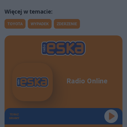
TOYOTA
WYPADEK
ZDERZENIE
Radio Online
TERAZ
GRAMY