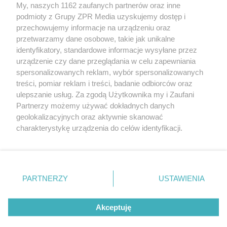
My, naszych 1162 zaufanych partnerów oraz inne
Żaden utwór zamieszczony w serwisie nie może być powielany i
podmioty z Grupy ZPR Media uzyskujemy dostęp i
rozpowszechniany lub dalej rozpowszechniany w jakikolwiek sposób (w
przechowujemy informacje na urządzeniu oraz
tym także elektroniczny lub mechaniczny) na jakimkolwiek polu
eksploatacji w jakiejkolwiek formie, włącznie z umieszczaniem w
przetwarzamy dane osobowe, takie jak unikalne
Internecie bez pisemnej zgody właściciela praw. Jakiekolwiek użycie lub
identyfikatory, standardowe informacje wysyłane przez
wykorzystanie utworów w całości lub w części z naruszeniem prawa,
tzn. bez właściwej zgody, jest zabronione pod groźbą kary i może być
urządzenie czy dane przeglądania w celu zapewniania
ścigane prawnie.
spersonalizowanych reklam, wybór spersonalizowanych
treści, pomiar reklam i treści, badanie odbiorców oraz
ulepszanie usług. Za zgodą Użytkownika my i Zaufani
Partnerzy możemy używać dokładnych danych
geolokalizacyjnych oraz aktywnie skanować
charakterystykę urządzenia do celów identyfikacji.
Ponieważ cenimy Twoją prywatność, prosimy o zgodę na
O nas
korzystanie z tych technologii poprzez kliknięcie
Informacje prawne
„Akceptuję”. Zgoda jest dobrowolna i zawsze możesz ją
zmienić/wycofać klikając przycisk ustawień prywatności
PARTNERZY
USTAWIENIA
Nasze serwisy
znajdujący się w lewym dolnym rogu strony
. Niektóre
rodzaje przetwarzania danych nie wymagają zgody
© 2026 Grupa ZPR Media
Akceptuję
użytkownika, ale masz prawo sprzeciwić się takiemu
przetwarzaniu. Preferencje będą miały zastosowanie tylko