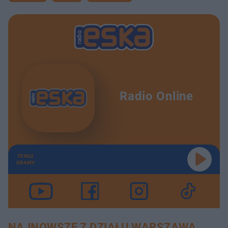
Radio Online
TERAZ
GRAMY
NAJNOWSZE Z DZIAŁU WARSZAWA