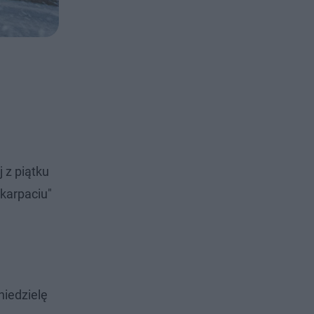
 z piątku
dkarpaciu"
niedzielę