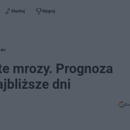
Słuchaj
Wygraj
 dni
ste mrozy. Prognoza
bliższe dni
Do