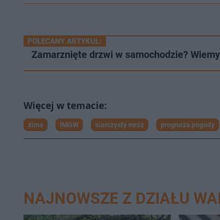
POLECANY ARTYKUŁ:
Zamarznięte drzwi w samochodzie? Wiemy 
zima
IMGW
siarczysty mróz
prognoza pogody
NAJNOWSZE Z DZIAŁU W