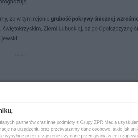
prognozuje.
my, że w tym rejonie
grubość pokrywy śnieżnej wzrośnie
. świętokrzyskim, Ziemi Lubuskiej, aż po Opolszczyznę ś
ijewski.
niku,
fanych partnerów oraz inne podmioty z Grupy ZPR Media uzyskujem
cje na urządzeniu oraz przetwarzamy dane osobowe, takie jak unika
je wysyłane przez urządzenie czy dane przeglądania w celu zapewn