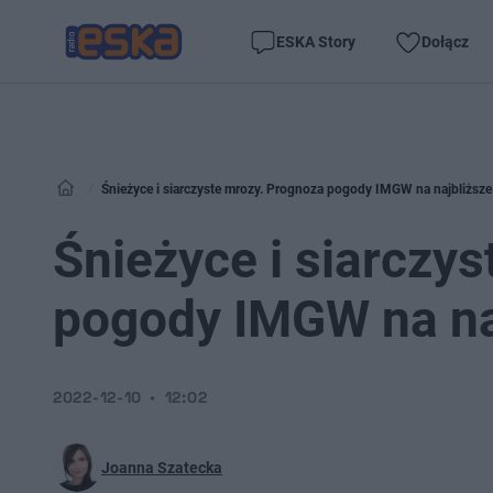
ESKA Story
Dołącz
Śnieżyce i siarczyste mrozy. Prognoza pogody IMGW na najbliższe
Śnieżyce i siarczy
pogody IMGW na naj
2022-12-10
12:02
Joanna Szatecka