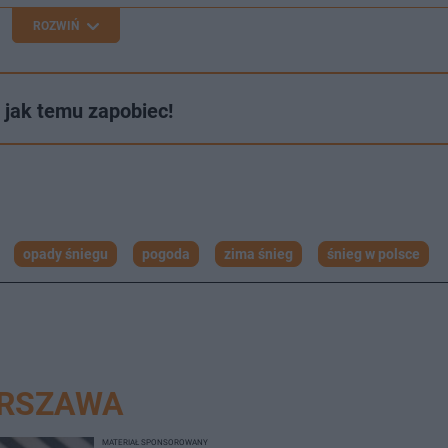
ROZWIŃ
jak temu zapobiec!
opady śniegu
pogoda
zima śnieg
śnieg w polsce
ARSZAWA
MATERIAŁ SPONSOROWANY