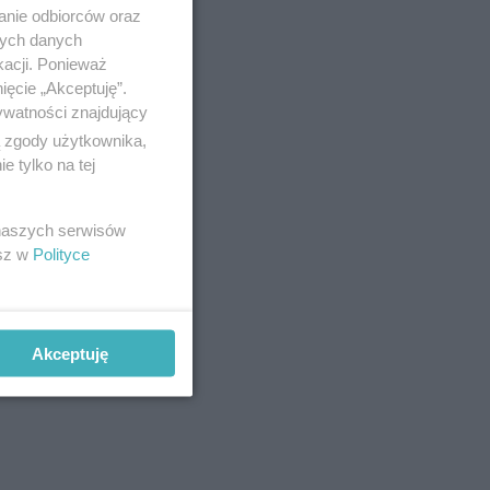
anie odbiorców oraz
nych danych
 i
kacji. Ponieważ
wiatru i
ięcie „Akceptuję”.
ywatności znajdujący
ą zgody użytkownika,
 tylko na tej
 w
 naszych serwisów
esz w
Polityce
Akceptuję