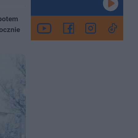
 potem
pocznie