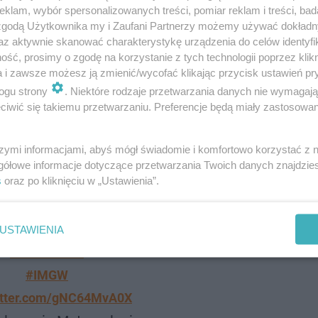
klam, wybór spersonalizowanych treści, pomiar reklam i treści, bad
 zgodą Użytkownika my i Zaufani Partnerzy możemy używać dokład
j na północ. W poniedziałek spadnie do 10 cm na Pomorzu
az aktywnie skanować charakterystykę urządzenia do celów identyfi
ię frontem i opadami śniegu będzie wzrastała
prędkość 
ść, prosimy o zgodę na korzystanie z tych technologii poprzez klikn
a i zawsze możesz ją zmienić/wycofać klikając przycisk ustawień pr
ie i z zawieje śnieżne
.
ogu strony
. Niektóre rodzaje przetwarzania danych nie wymagaj
iwić się takiemu przetwarzaniu. Preferencje będą miały zastosowanie
nie
– na Podlasiu i całym południu do -13 st. Celsjusza, a
Najcieplej będzie na północnym zachodzie od -4 do 5.
szymi informacjami, abyś mógł świadomie i komfortowo korzystać z
gółowe informacje dotyczące przetwarzania Twoich danych znajdzi
s
oraz po kliknięciu w „Ustawienia”.
ratury?️ minimalnej? na 14 dni (GFS)?
#pogoda
#mróz
USTAWIENIA
#IMGWCMM
#IMGW
witter.com/gNC64MvA0X