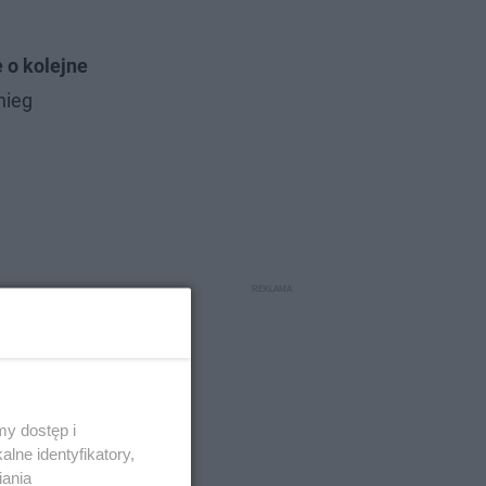
 o kolejne
nieg
y dostęp i
lne identyfikatory,
iania