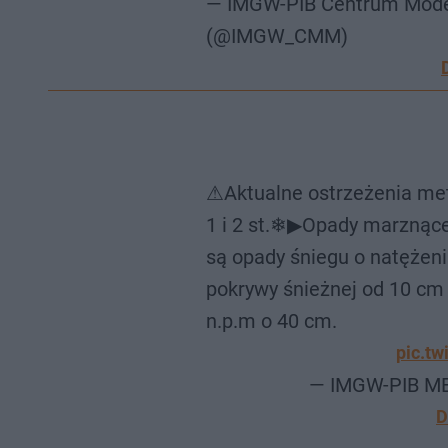
— IMGW-PIB Centrum Mode
(@IMGW_CMM)
⚠Aktualne ostrzeżenia me
1 i 2 st.❄▶Opady marznące
są opady śniegu o natężen
pokrywy śnieżnej od 10 cm
n.p.m o 40 cm.
pic.t
— IMGW-PIB M
D