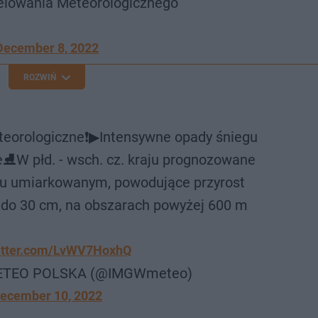
lowania Meteorologicznego
December 8, 2022
ROZWIŃ
teorologiczne❗▶Intensywne opady śniegu
⛸W płd. - wsch. cz. kraju prognozowane
iu umiarkowanym, powodujące przyrost
 do 30 cm, na obszarach powyżej 600 m
witter.com/LvWV7HoxhQ
ETEO POLSKA (@IMGWmeteo)
ecember 10, 2022