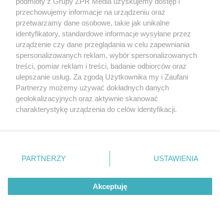
podmioty z Grupy ZPR Media uzyskujemy dostęp i
Legia Warszawa broni napastnika.
przechowujemy informacje na urządzeniu oraz
przetwarzamy dane osobowe, takie jak unikalne
Kiedy przełamie się Mileta Rajović?
identyfikatory, standardowe informacje wysyłane przez
urządzenie czy dane przeglądania w celu zapewniania
spersonalizowanych reklam, wybór spersonalizowanych
treści, pomiar reklam i treści, badanie odbiorców oraz
ulepszanie usług. Za zgodą Użytkownika my i Zaufani
Partnerzy możemy używać dokładnych danych
geolokalizacyjnych oraz aktywnie skanować
charakterystykę urządzenia do celów identyfikacji.
Ponieważ cenimy Twoją prywatność, prosimy o zgodę na
korzystanie z tych technologii poprzez kliknięcie
PIŁKA NOŻNA
„Akceptuję”. Zgoda jest dobrowolna i zawsze możesz ją
Igor Drapiński opuszcza Piast
zmienić/wycofać klikając przycisk ustawień prywatności
PARTNERZY
USTAWIENIA
znajdujący się w lewym dolnym rogu strony
. Niektóre
Gliwice. Czy to nowy rekord
rodzaje przetwarzania danych nie wymagają zgody
transferowy?
Akceptuję
użytkownika, ale masz prawo sprzeciwić się takiemu
przetwarzaniu. Preferencje będą miały zastosowanie tylko
na tej witrynie.