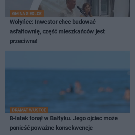
GMINA SIEDLCE
Wołyńce: Inwestor chce budować
asfaltownię, część mieszkańców jest
przeciwna!
DRAMAT W USTCE
8-latek tonął w Bałtyku. Jego ojciec może
ponieść poważne konsekwencje