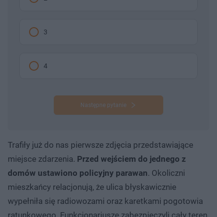
3
4
Następne pytanie
Trafiły już do nas pierwsze zdjęcia przedstawiające
miejsce zdarzenia.
Przed wejściem do jednego z
domów ustawiono policyjny parawan
. Okoliczni
mieszkańcy relacjonują, że ulica błyskawicznie
wypełniła się radiowozami oraz karetkami pogotowia
ratunkowego. Funkcjonariusze zabezpieczyli cały teren