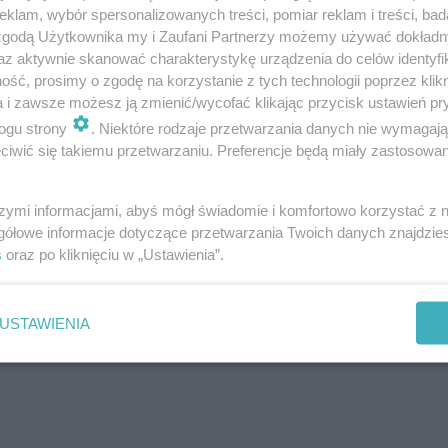
klam, wybór spersonalizowanych treści, pomiar reklam i treści, bad
 zgodą Użytkownika my i Zaufani Partnerzy możemy używać dokład
az aktywnie skanować charakterystykę urządzenia do celów identyfi
ść, prosimy o zgodę na korzystanie z tych technologii poprzez klikn
a i zawsze możesz ją zmienić/wycofać klikając przycisk ustawień pr
ogu strony
. Niektóre rodzaje przetwarzania danych nie wymagaj
iwić się takiemu przetwarzaniu. Preferencje będą miały zastosowanie
szymi informacjami, abyś mógł świadomie i komfortowo korzystać z
gółowe informacje dotyczące przetwarzania Twoich danych znajdzi
s
oraz po kliknięciu w „Ustawienia”.
USTAWIENIA