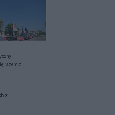
dowała się
tyczny
ię razem z
ch z