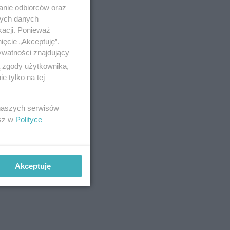
anie odbiorców oraz
nych danych
kacji. Ponieważ
ięcie „Akceptuję”.
ywatności znajdujący
ą zgody użytkownika,
 tylko na tej
 naszych serwisów
esz w
Polityce
Akceptuję