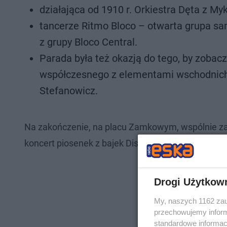
działająca od 1910 r. Orkiestra Dęta z M
tancerze Ritmo Bloco – otwarta grupa s
z grupy Bloco Central.
Parada była też okazją do tego, by zobacz
współczesnego z elementami wschodnich s
Stefanowicz.
Na zakończenie, na placu Zamkowym, wspólnie zaś
koncert piosenek z bajek Disneya.
Drogi Użytkow
My, naszych 1162 zau
przechowujemy informa
standardowe informac