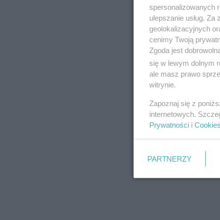
spersonalizowanych re
ulepszanie usług. Za
geolokalizacyjnych or
cenimy Twoją prywatno
Zgoda jest dobrowoln
się w lewym dolnym r
ale masz prawo sprzec
witrynie.
Zapoznaj się z poniż
internetowych. Szcze
Prywatności
i
Cookie
PARTNERZY