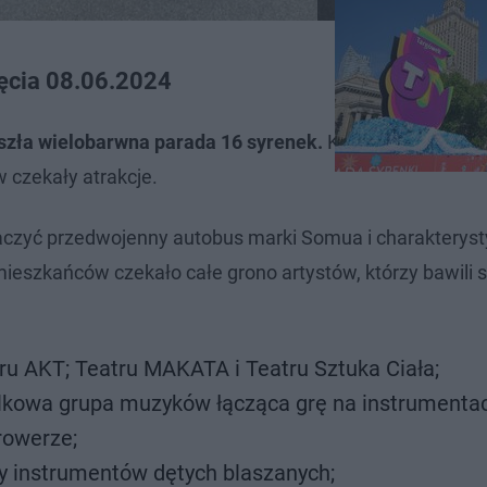
jęcia 08.06.2024
szła wielobarwna parada 16 syrenek.
Każda z nich znaj
w czekały atrakcje.
aczyć przedwojenny autobus marki Somua i charakterys
ieszkańców czekało całe grono artystów, którzy bawili s
tru AKT; Teatru MAKATA i Teatru Sztuka Ciała;
olkowa grupa muzyków łącząca grę na instrumenta
rowerze;
cy instrumentów dętych blaszanych;