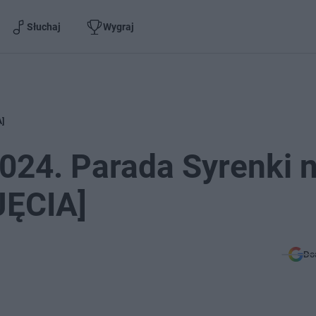
Słuchaj
Wygraj
A]
024. Parada Syrenki 
JĘCIA]
Do