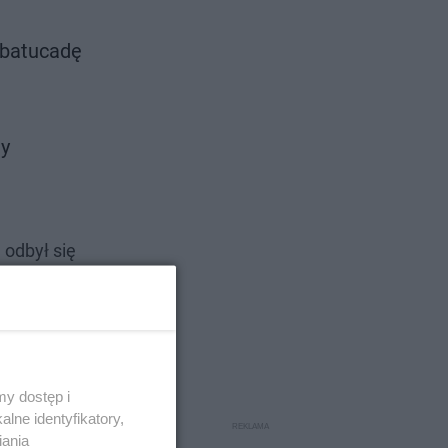
 batucadę
ny
 odbył się
y dostęp i
lne identyfikatory,
iania