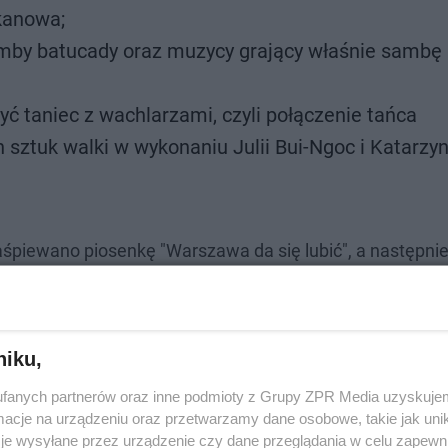
ykanowa;
amby batucady oraz muzycy grający właśnie sambę
yć taniec z wachlarzami, czyli połączenie tańca
ztuk walki w wykonaniu Julii Bui-Ngoc i Katarzy
piewano piosenkę "Warszawa da się lubić", a następnie
niku,
fanych partnerów oraz inne podmioty z Grupy ZPR Media uzyskujem
cje na urządzeniu oraz przetwarzamy dane osobowe, takie jak unika
je wysyłane przez urządzenie czy dane przeglądania w celu zapewn