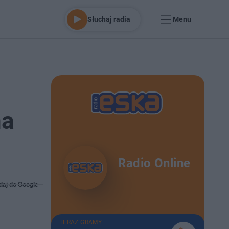
Słuchaj radia
Menu
na
Radio Online
daj do Google
TERAZ GRAMY