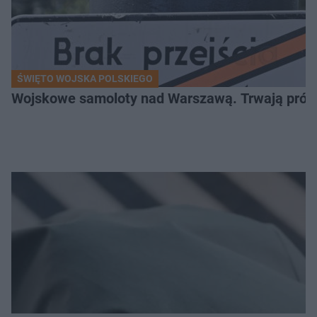
ŚWIĘTO WOJSKA POLSKIEGO
Wojskowe samoloty nad Warszawą. Trwają próby d