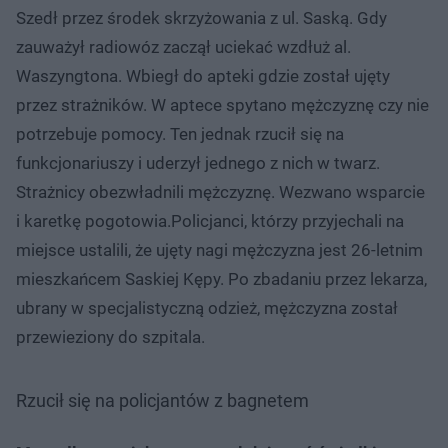
Szedł przez środek skrzyżowania z ul. Saską. Gdy
zauważył radiowóz zaczął uciekać wzdłuż al.
Waszyngtona. Wbiegł do apteki gdzie został ujęty
przez strażników. W aptece spytano mężczyznę czy nie
potrzebuje pomocy. Ten jednak rzucił się na
funkcjonariuszy i uderzył jednego z nich w twarz.
Strażnicy obezwładnili mężczyznę. Wezwano wsparcie
i karetkę pogotowia.Policjanci, którzy przyjechali na
miejsce ustalili, że ujęty nagi mężczyzna jest 26-letnim
mieszkańcem Saskiej Kępy. Po zbadaniu przez lekarza,
ubrany w specjalistyczną odzież, mężczyzna został
przewieziony do szpitala.
Rzucił się na policjantów z bagnetem