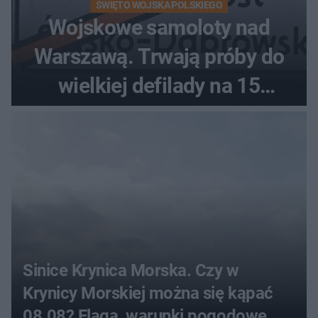
ŚWIĘTO WOJSKA POLSKIEGO
Wojskowe samoloty nad
Warszawą. Trwają próby do
wielkiej defilady na 15
sierpnia
Sinice Krynica Morska. Czy w
Krynicy Morskiej można się kąpać
08.08? Flaga, warunki pogodowe