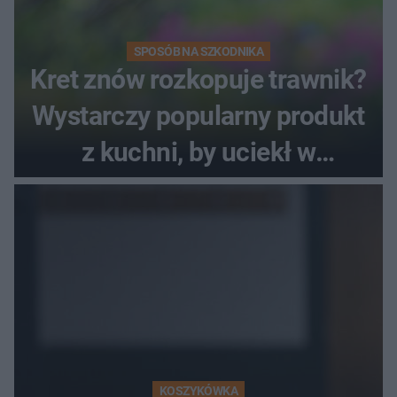
SPOSÓB NA SZKODNIKA
Kret znów rozkopuje trawnik?
Wystarczy popularny produkt
z kuchni, by uciekł w
popłochu
KOSZYKÓWKA