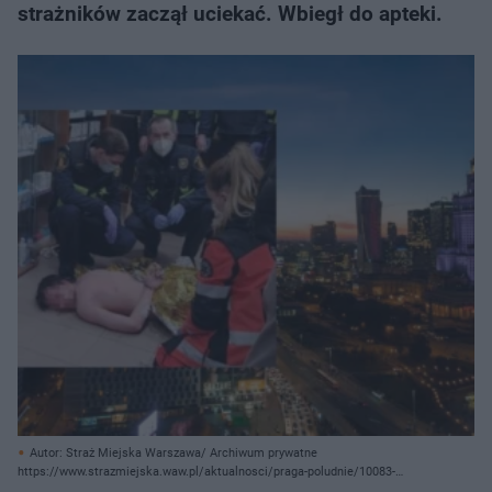
strażników zaczął uciekać. Wbiegł do apteki.
Autor: Straż Miejska Warszawa/ Archiwum prywatne
https://www.strazmiejska.waw.pl/aktualnosci/praga-poludnie/10083-
szed%C5%82-nagi-al-waszyngtona.html?