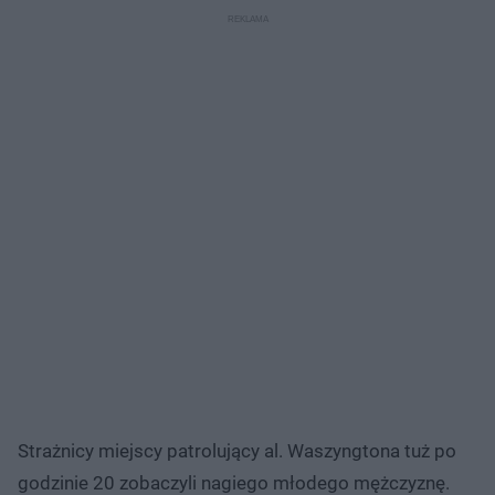
fbclid=IwAR3yiGk0PfobmW1PUdZ_moRKitrlbMkIosENsTy6V0XtynNhTdO25J
0rC8s
Strażnicy miejscy patrolujący al. Waszyngtona tuż po
godzinie 20 zobaczyli nagiego młodego mężczyznę.