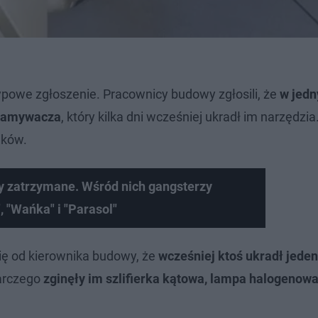
ypowe zgłoszenie. Pracownicy budowy zgłosili, że
w jedn
włamywacza
, który kilka dni wcześniej ukradł im narzędzia
ików.
oby zatrzymane. Wśród nich gangsterzy
 "Wańka" i "Parasol"
 się od kierownika budowy, że
wcześniej ktoś ukradł jede
darczego
zginęły im szlifierka kątowa, lampa halogenowa