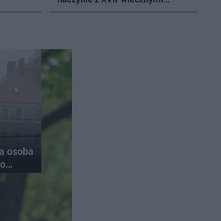
monetami
na osoba
do