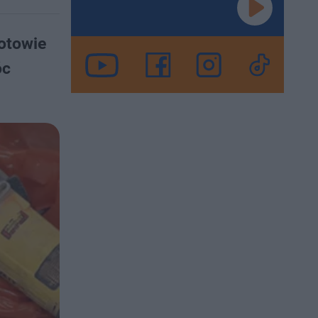
otowie
óc