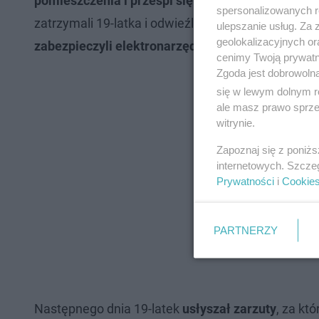
pomieszczenia i prześpi się w cieple
. Stracił poc
spersonalizowanych re
zatrzymali 19-latka i odwieźli do aresztu. Odwiedz
ulepszanie usług. Za
geolokalizacyjnych or
zabezpieczyli elektronarzędzia oraz umowy kup
cenimy Twoją prywatno
Zgoda jest dobrowoln
się w lewym dolnym r
ale masz prawo sprzec
witrynie.
Zapoznaj się z poniż
internetowych. Szcze
Prywatności
i
Cookie
PARTNERZY
Następnego dnia 19-latek
usłyszał zarzuty
, za kt