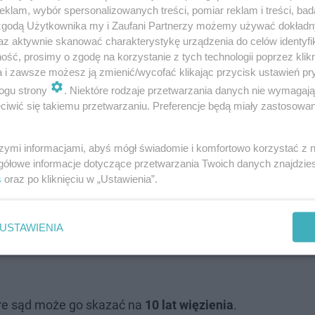
zucie czasu i został przyłapany przez pracowników. Policj
klam, wybór spersonalizowanych treści, pomiar reklam i treści, bad
ili też lombard, w którym zastawił skradzione przedmioty,
 zgodą Użytkownika my i Zaufani Partnerzy możemy używać dokład
az aktywnie skanować charakterystykę urządzenia do celów identyfi
na-sprzedaży na nazwisko włamywacza
.
ść, prosimy o zgodę na korzystanie z tych technologii poprzez klikn
a i zawsze możesz ją zmienić/wycofać klikając przycisk ustawień pr
ogu strony
. Niektóre rodzaje przetwarzania danych nie wymagaj
iwić się takiemu przetwarzaniu. Preferencje będą miały zastosowanie
szymi informacjami, abyś mógł świadomie i komfortowo korzystać z
gółowe informacje dotyczące przetwarzania Twoich danych znajdzi
s
oraz po kliknięciu w „Ustawienia”.
USTAWIENIA
óre sąd może go skazać na
10 lat więzienia
.