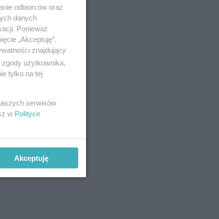
anci
anie odbiorców oraz
 gdzie
nych danych
kacji. Ponieważ
ięcie „Akceptuję”.
ywatności znajdujący
ą zgody użytkownika,
 tylko na tej
 naszych serwisów
esz w
Polityce
Akceptuję