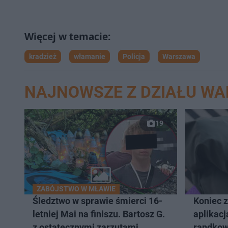
kradzież
włamanie
Policja
Warszawa
NAJNOWSZE Z DZIAŁU W
19
ZABÓJSTWO W MŁAWIE
Śledztwo w sprawie śmierci 16-
Koniec 
letniej Mai na finiszu. Bartosz G.
aplikacj
z ostatecznymi zarzutami
randkow