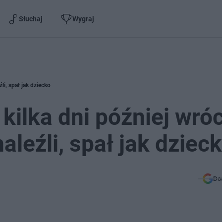
Słuchaj
Wygraj
li, spał jak dziecko
kilka dni później wróc
aleźli, spał jak dziec
Do