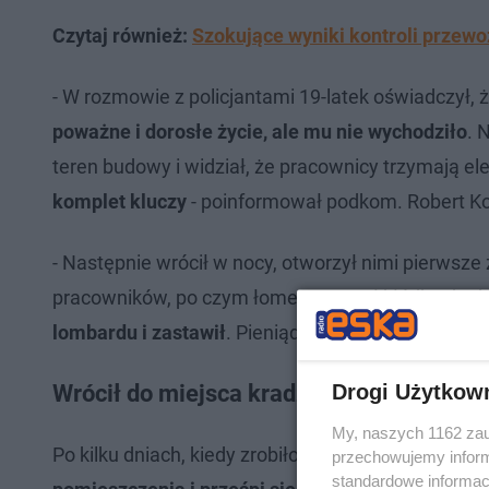
Czytaj również:
Szokujące wyniki kontroli przewo
- W rozmowie z policjantami 19-latek oświadczył, 
poważne i dorosłe życie, ale mu nie wychodziło
. 
teren budowy i widział, że pracownicy trzymają ele
komplet kluczy
- poinformował podkom. Robert K
- Następnie wrócił w nocy, otworzył nimi pierwsz
pracowników, po czym łomem zerwał kłódkę do dr
lombardu i zastawił
. Pieniądze przeznaczył na alk
Drogi Użytkow
Wrócił do miejsca kradzieży i poszedł sp
My, naszych 1162 zau
Po kilku dniach, kiedy zrobiło mu się zimno, włamy
przechowujemy informa
standardowe informac