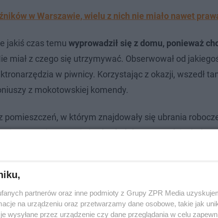
źników w Warszawie, wielu z nich nie miało nawet prawa
że jakiś czas temu
wyprowadził się z domu, ponieważ chc
Nie miał z czego się utrzymywać. Obserwował od jakiego
ktronarzędzia w piwnicy. Korzystając z okazji, wszedł ta
oniuszy z mokotowskiej komendy.
e z pomieszczeń, w którym znajdowały się ubrania robocz
ugiego pomieszczenia i
zabrał elektronarzędzia, które 
ohol oraz artykuły żywnościowe - dodał policjant.
niku,
ać
fanych partnerów oraz inne podmioty z Grupy ZPR Media uzyskujem
wacz stwierdził, że skoro ma klucze, to
wróci do tego
cje na urządzeniu oraz przetwarzamy dane osobowe, takie jak unika
je wysyłane przez urządzenie czy dane przeglądania w celu zapewn