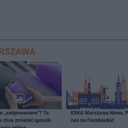
ARSZAWA
MATERIAŁ SPONSOROWANY
ze „swipowaniem”? Ta
ESKA Warszawa News. P
a chce zmienić sposób
nas na Facebooku!
ania online