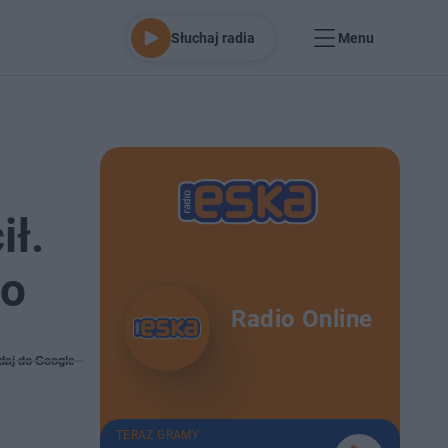
Słuchaj radia
Menu
ił.
ko
Radio Online
daj do Google
TERAZ GRAMY