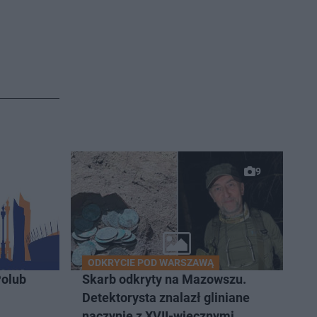
9
ODKRYCIE POD WARSZAWĄ
olub
Skarb odkryty na Mazowszu.
Detektorysta znalazł gliniane
naczynie z XVII-wiecznymi