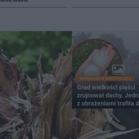
NAWAŁNICA NAD POLSKĄ
Grad wielkości pięści
zrujnował dachy. Jed
z obrażeniami trafiła 
szpitala