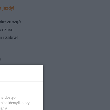
 jazdy!
iał zacząć
ś czasu
m i
zabrał
e
zaniósł do
y dostęp i
lne identyfikatory,
iania