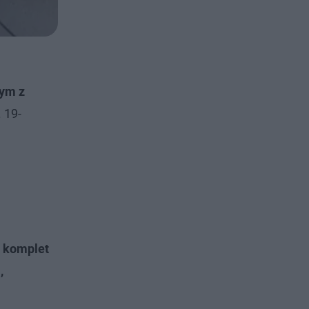
ym z
. 19-
n komplet
,