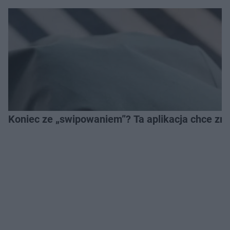
Koniec ze „swipowaniem”? Ta aplikacja chce zm