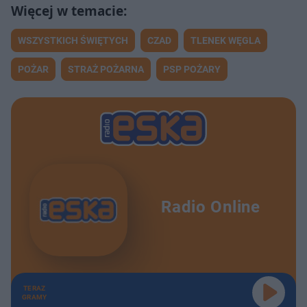
WSZYSTKICH ŚWIĘTYCH
CZAD
TLENEK WĘGLA
POŻAR
STRAŻ POŻARNA
PSP POŻARY
Radio Online
TERAZ
GRAMY