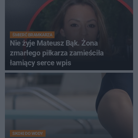
ŚMIERĆ BRAMKARZA
Nie żyje Mateusz Bąk. Żona
zmarłego piłkarza zamieściła
łamiący serce wpis
SKOKI DO WODY