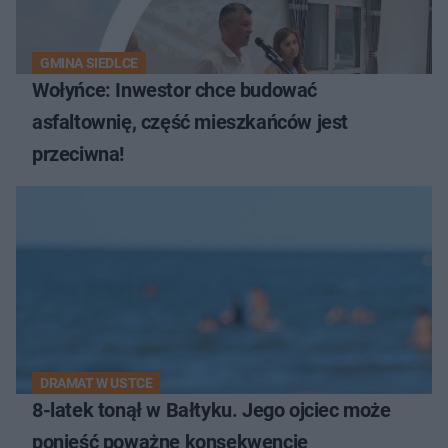
GMINA SIEDLCE
Wołyńce: Inwestor chce budować
asfaltownię, część mieszkańców jest
przeciwna!
DRAMAT W USTCE
8-latek tonął w Bałtyku. Jego ojciec może
ponieść poważne konsekwencje