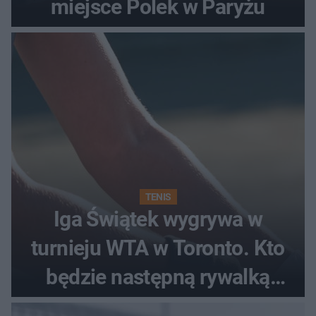
miejsce Polek w Paryżu
TENIS
Iga Świątek wygrywa w
turnieju WTA w Toronto. Kto
będzie następną rywalką
Polki?