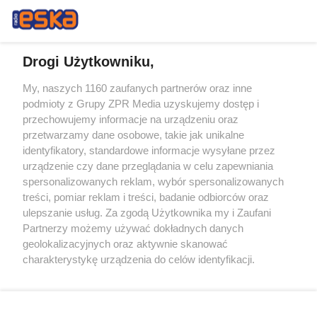
Drogi Użytkowniku,
My, naszych 1160 zaufanych partnerów oraz inne
Żaden utwór zamieszczony w serwisie nie może być powielany i
podmioty z Grupy ZPR Media uzyskujemy dostęp i
rozpowszechniany lub dalej rozpowszechniany w jakikolwiek sposób (w
tym także elektroniczny lub mechaniczny) na jakimkolwiek polu
przechowujemy informacje na urządzeniu oraz
eksploatacji w jakiejkolwiek formie, włącznie z umieszczaniem w
przetwarzamy dane osobowe, takie jak unikalne
Internecie bez pisemnej zgody właściciela praw. Jakiekolwiek użycie lub
identyfikatory, standardowe informacje wysyłane przez
wykorzystanie utworów w całości lub w części z naruszeniem prawa,
tzn. bez właściwej zgody, jest zabronione pod groźbą kary i może być
urządzenie czy dane przeglądania w celu zapewniania
ścigane prawnie.
spersonalizowanych reklam, wybór spersonalizowanych
treści, pomiar reklam i treści, badanie odbiorców oraz
ulepszanie usług. Za zgodą Użytkownika my i Zaufani
Partnerzy możemy używać dokładnych danych
geolokalizacyjnych oraz aktywnie skanować
charakterystykę urządzenia do celów identyfikacji.
Ponieważ cenimy Twoją prywatność, prosimy o zgodę na
O nas
korzystanie z tych technologii poprzez kliknięcie
Informacje prawne
„Akceptuję”. Zgoda jest dobrowolna i zawsze możesz ją