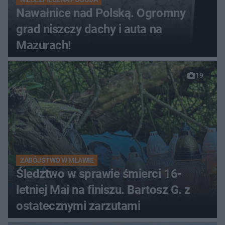
Nawałnice nad Polską. Ogromny
grad niszczy dachy i auta na
Mazurach!
19
ZABÓJSTWO W MŁAWIE
Śledztwo w sprawie śmierci 16-
letniej Mai na finiszu. Bartosz G. z
ostatecznymi zarzutami