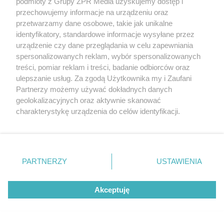
podmioty z Grupy ZPR Media uzyskujemy dostęp i
rozpowszechniany lub dalej rozpowszechniany w jakikolwiek sposób (w
przechowujemy informacje na urządzeniu oraz
tym także elektroniczny lub mechaniczny) na jakimkolwiek polu
eksploatacji w jakiejkolwiek formie, włącznie z umieszczaniem w
przetwarzamy dane osobowe, takie jak unikalne
Internecie bez pisemnej zgody właściciela praw. Jakiekolwiek użycie lub
identyfikatory, standardowe informacje wysyłane przez
wykorzystanie utworów w całości lub w części z naruszeniem prawa,
tzn. bez właściwej zgody, jest zabronione pod groźbą kary i może być
urządzenie czy dane przeglądania w celu zapewniania
ścigane prawnie.
spersonalizowanych reklam, wybór spersonalizowanych
treści, pomiar reklam i treści, badanie odbiorców oraz
ulepszanie usług. Za zgodą Użytkownika my i Zaufani
Partnerzy możemy używać dokładnych danych
geolokalizacyjnych oraz aktywnie skanować
charakterystykę urządzenia do celów identyfikacji.
Ponieważ cenimy Twoją prywatność, prosimy o zgodę na
O nas
korzystanie z tych technologii poprzez kliknięcie
Informacje prawne
„Akceptuję”. Zgoda jest dobrowolna i zawsze możesz ją
zmienić/wycofać klikając przycisk ustawień prywatności
PARTNERZY
USTAWIENIA
Nasze serwisy
znajdujący się w lewym dolnym rogu strony
. Niektóre
rodzaje przetwarzania danych nie wymagają zgody
© 2026 Grupa ZPR Media
Akceptuję
użytkownika, ale masz prawo sprzeciwić się takiemu
przetwarzaniu. Preferencje będą miały zastosowanie tylko
na tej witrynie.