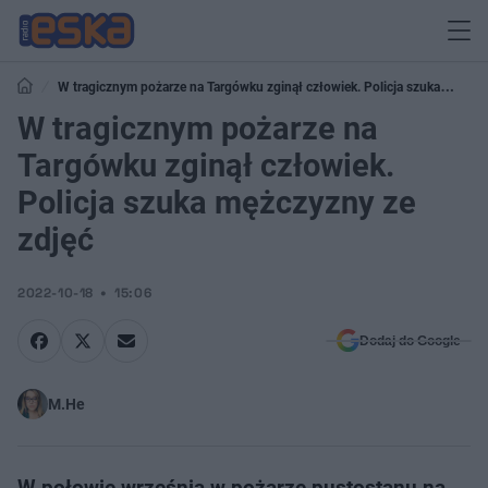
W tragicznym pożarze na Targówku zginął człowiek. Policja szuka
mężczyzny ze zdjęć
W tragicznym pożarze na
Targówku zginął człowiek.
Policja szuka mężczyzny ze
zdjęć
2022-10-18
15:06
Dodaj do Google
M.He
W połowie września w pożarze pustostanu na