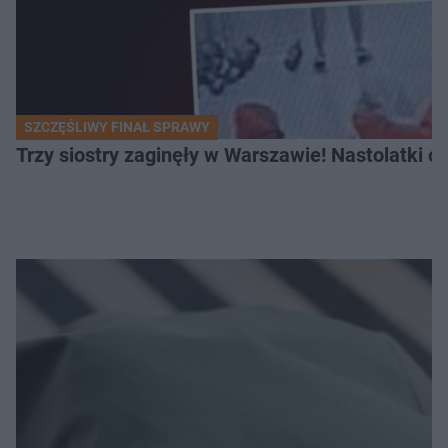
SZCZĘŚLIWY FINAŁ SPRAWY
Trzy siostry zaginęły w Warszawie! Nastolatki 