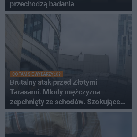
przechodzą badania
CO TAM SIĘ WYDARZYŁO?
Brutalny atak przed Złotymi
Tarasami. Młody mężczyzna
zepchnięty ze schodów. Szokujące
nagranie krąży po sieci