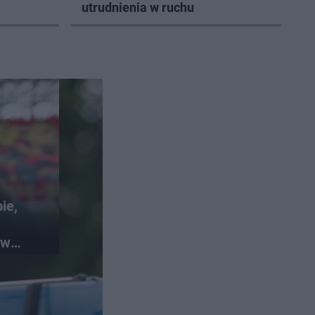
utrudnienia w ruchu
ie,
 w