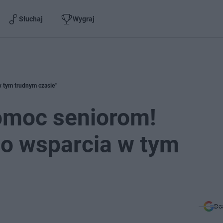
Słuchaj
Wygraj
 tym trudnym czasie"
omoc seniorom!
go wsparcia w tym
Do