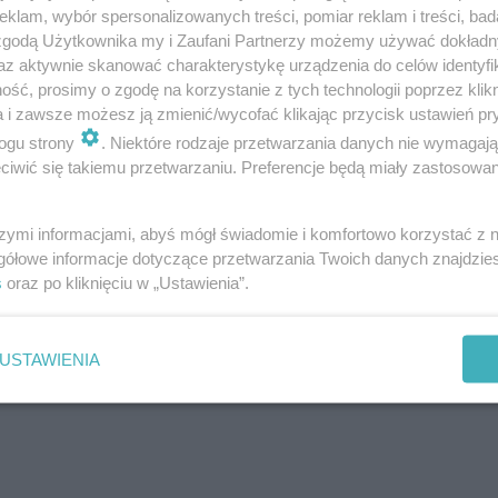
klam, wybór spersonalizowanych treści, pomiar reklam i treści, bad
 zgodą Użytkownika my i Zaufani Partnerzy możemy używać dokład
az aktywnie skanować charakterystykę urządzenia do celów identyfi
ść, prosimy o zgodę na korzystanie z tych technologii poprzez klikn
a i zawsze możesz ją zmienić/wycofać klikając przycisk ustawień pr
ogu strony
. Niektóre rodzaje przetwarzania danych nie wymagaj
iwić się takiemu przetwarzaniu. Preferencje będą miały zastosowanie
szymi informacjami, abyś mógł świadomie i komfortowo korzystać z
gółowe informacje dotyczące przetwarzania Twoich danych znajdzi
s
oraz po kliknięciu w „Ustawienia”.
USTAWIENIA