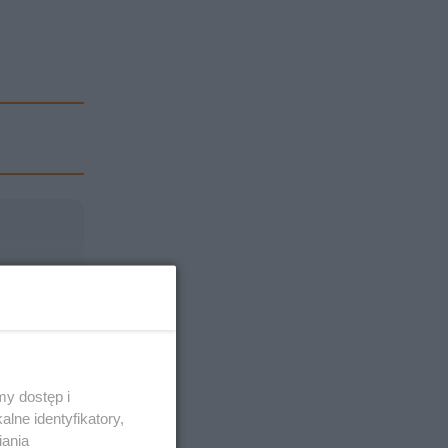
y dostęp i
lne identyfikatory,
iania