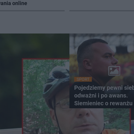
ania online
SPORT
Pojedziemy pewni sieb
odważni i po awans.
Siemieniec o rewanżu
Szkocji