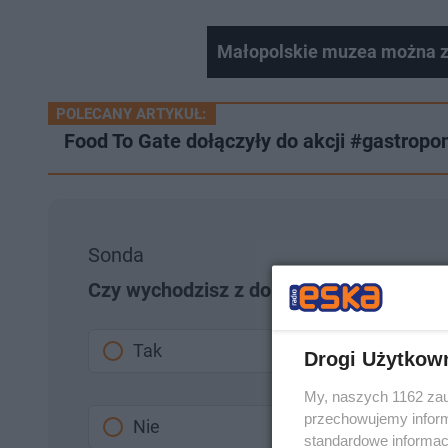
Małopolskie muzea można z
POLECANY ARTYKUŁ:
Food To Gate dołączyły do akcji #gastr
Sonda
Czy wychodzisz z domu podczas epidem
Tak
Drogi Użytkow
My, naszych 1162 zau
przechowujemy informa
Nie
standardowe informac