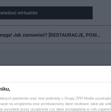
wiedzać wirtualnie
opomaga! Jak zamawiać? [RESTAURACJE, POSI…
ii koronawirusa?
niku,
fanych partnerów oraz inne podmioty z Grupy ZPR Media uzyskujem
cje na urządzeniu oraz przetwarzamy dane osobowe, takie jak unika
je wysyłane przez urządzenie czy dane przeglądania w celu zapewn