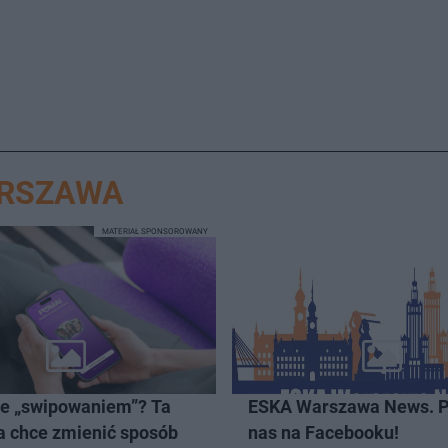
ARSZAWA
MATERIAŁ SPONSOROWANY
ze „swipowaniem”? Ta
ESKA Warszawa News. P
a chce zmienić sposób
nas na Facebooku!