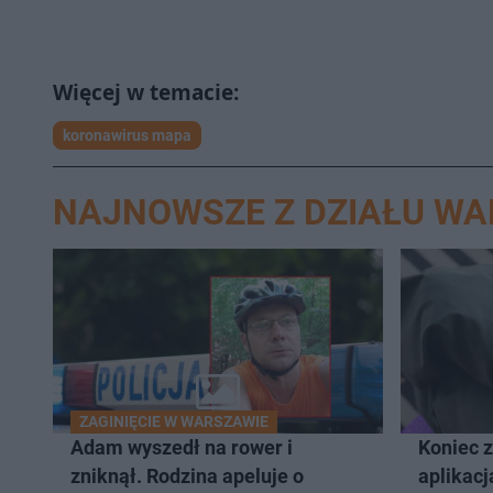
koronawirus mapa
NAJNOWSZE Z DZIAŁU W
ZAGINIĘCIE W WARSZAWIE
Adam wyszedł na rower i
Koniec 
zniknął. Rodzina apeluje o
aplikacj