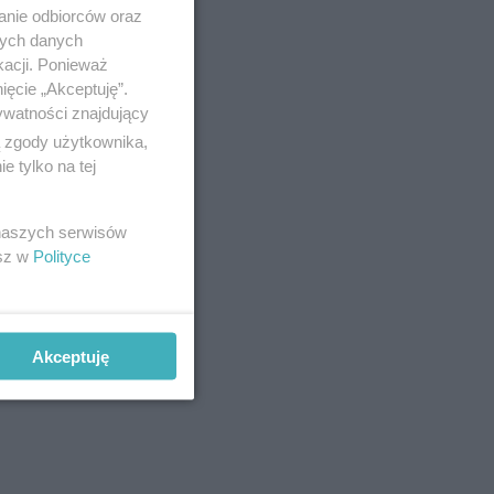
anie odbiorców oraz
nych danych
kacji. Ponieważ
ięcie „Akceptuję”.
ywatności znajdujący
ą zgody użytkownika,
 tylko na tej
 naszych serwisów
esz w
Polityce
Akceptuję