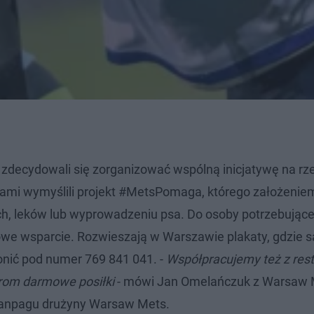
 zdecydowali się zorganizować wspólną inicjatywę na rz
łami wymyślili projekt #MetsPomaga, którego założeniem
, leków lub wyprowadzeniu psa. Do osoby potrzebując
owe wsparcie. Rozwieszają w Warszawie plakaty, gdzie s
nić pod numer 769 841 041. -
Współpracujemy też z res
orom darmowe posiłki
- mówi Jan Omelańczuk z Warsaw 
fanpagu drużyny Warsaw Mets.