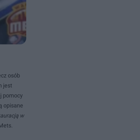
ecz osób
 jest
ej pomocy
ą opisane
tauracją w
Mets.