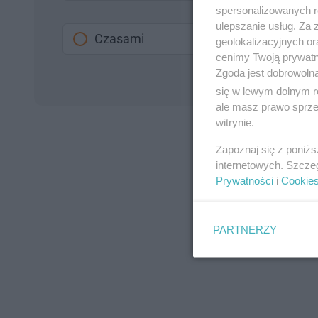
spersonalizowanych re
ulepszanie usług. Za
Czasami
geolokalizacyjnych or
cenimy Twoją prywatno
Zgoda jest dobrowoln
się w lewym dolnym r
ale masz prawo sprzec
witrynie.
Zapoznaj się z poniż
internetowych. Szcze
Prywatności
i
Cookie
PARTNERZY