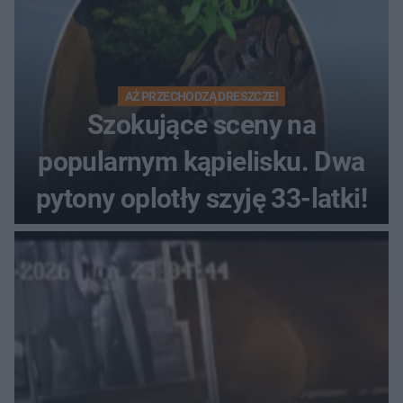
AŻ PRZECHODZĄ DRESZCZE!
Szokujące sceny na
popularnym kąpielisku. Dwa
pytony oplotły szyję 33-latki!