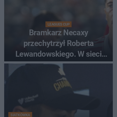
LEAGUES CUP
Bramkarz Necaxy
przechytrzył Roberta
Lewandowskiego. W sieci
krąży wideo z tego pojedynku
SIATKÓWKA