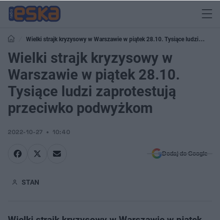
Wielki strajk kryzysowy w Warszawie w piątek 28.10. Tysiące ludzi
zaprotestują przeciwko podwyżkom
Wielki strajk kryzysowy w
Warszawie w piątek 28.10.
Tysiące ludzi zaprotestują
przeciwko podwyżkom
2022-10-27
10:40
Dodaj do Google
STAN
Wielki strajk kryzysowy w Warszawie w piątek