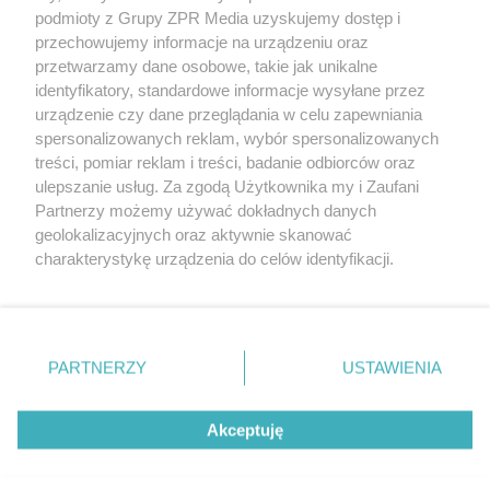
Żaden utwór zamieszczony w serwisie nie może być powielany i
podmioty z Grupy ZPR Media uzyskujemy dostęp i
rozpowszechniany lub dalej rozpowszechniany w jakikolwiek sposób (w
przechowujemy informacje na urządzeniu oraz
tym także elektroniczny lub mechaniczny) na jakimkolwiek polu
eksploatacji w jakiejkolwiek formie, włącznie z umieszczaniem w
przetwarzamy dane osobowe, takie jak unikalne
Internecie bez pisemnej zgody właściciela praw. Jakiekolwiek użycie lub
identyfikatory, standardowe informacje wysyłane przez
wykorzystanie utworów w całości lub w części z naruszeniem prawa,
tzn. bez właściwej zgody, jest zabronione pod groźbą kary i może być
urządzenie czy dane przeglądania w celu zapewniania
ścigane prawnie.
spersonalizowanych reklam, wybór spersonalizowanych
treści, pomiar reklam i treści, badanie odbiorców oraz
ulepszanie usług. Za zgodą Użytkownika my i Zaufani
Partnerzy możemy używać dokładnych danych
geolokalizacyjnych oraz aktywnie skanować
charakterystykę urządzenia do celów identyfikacji.
Ponieważ cenimy Twoją prywatność, prosimy o zgodę na
O nas
korzystanie z tych technologii poprzez kliknięcie
Informacje prawne
„Akceptuję”. Zgoda jest dobrowolna i zawsze możesz ją
zmienić/wycofać klikając przycisk ustawień prywatności
PARTNERZY
USTAWIENIA
Nasze serwisy
znajdujący się w lewym dolnym rogu strony
. Niektóre
rodzaje przetwarzania danych nie wymagają zgody
© 2026 Grupa ZPR Media
Akceptuję
użytkownika, ale masz prawo sprzeciwić się takiemu
przetwarzaniu. Preferencje będą miały zastosowanie tylko
na tej witrynie.