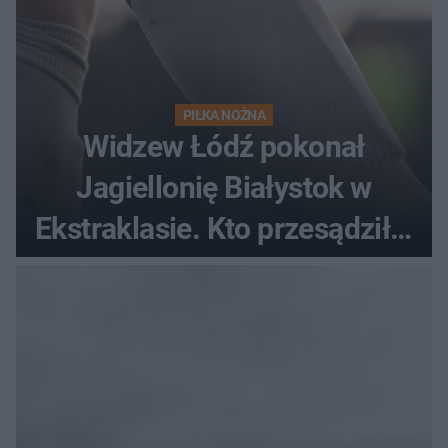
PIŁKA NOŻNA
Widzew Łódź pokonał
Jagiellonię Białystok w
Ekstraklasie. Kto przesądził o
losach meczu?