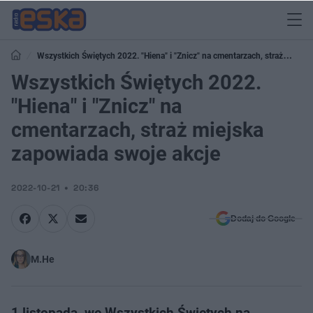
Wszystkich Świętych 2022. "Hiena" i "Znicz" na cmentarzach, straż
miejska zapowiada swoje akcje
Wszystkich Świętych 2022.
"Hiena" i "Znicz" na
cmentarzach, straż miejska
zapowiada swoje akcje
2022-10-21
20:36
Dodaj do Google
M.He
1 listopada, we Wszystkich Świętych na