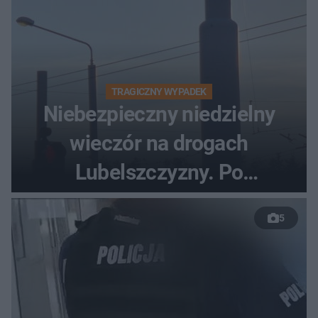
TRAGICZNY WYPADEK
Niebezpieczny niedzielny
wieczór na drogach
Lubelszczyzny. Po
nieudanym manewrze
5
wyprzedzania zginął
kierowca auta