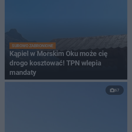
SUROWO ZABRONIONE
Kąpiel w Morskim Oku może cię
drogo kosztować! TPN wlepia
mandaty
67