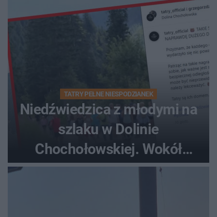
TATRY PEŁNE NIESPODZIANEK
Niedźwiedzica z młodymi na
szlaku w Dolinie
Chochołowskiej. Wokół
turyści!