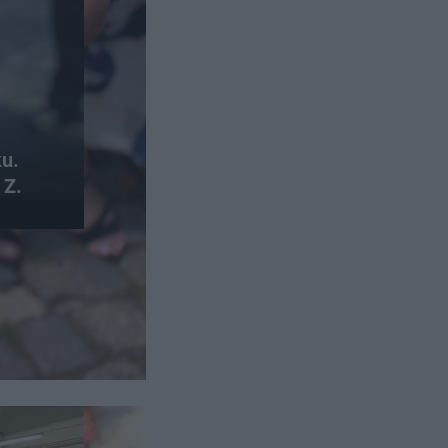
u.
 Z.