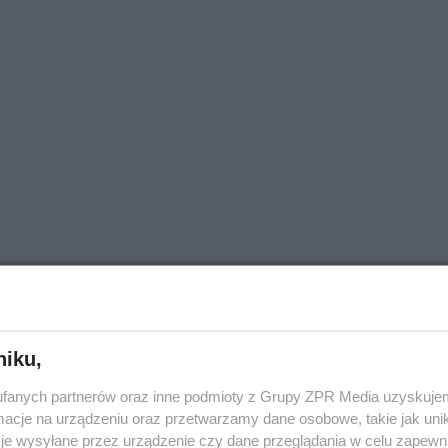
ROZWIŃ
niku,
fanych partnerów oraz inne podmioty z Grupy ZPR Media uzyskujem
cje na urządzeniu oraz przetwarzamy dane osobowe, takie jak unika
je wysyłane przez urządzenie czy dane przeglądania w celu zapewn