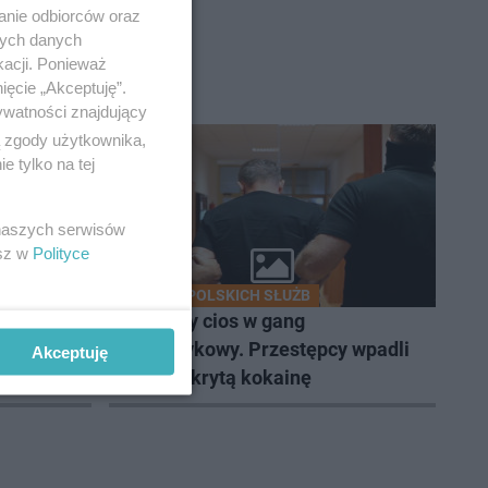
anie odbiorców oraz
nych danych
kacji. Ponieważ
ięcie „Akceptuję”.
ywatności znajdujący
ą zgody użytkownika,
 tylko na tej
 naszych serwisów
esz w
Polityce
AKCJA POLSKICH SŁUŻB
olub
Potężny cios w gang
narkotykowy. Przestępcy wpadli
Akceptuję
przez ukrytą kokainę