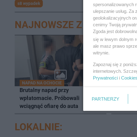
s8 wypadek
spersonalizowanych re
ulepszanie usług. Za
geolokalizacyjnych or
NAJNOWSZE Z DZIAŁU W
cenimy Twoją prywatno
Zgoda jest dobrowoln
się w lewym dolnym r
5
ale masz prawo sprzec
witrynie.
Zapoznaj się z poniż
internetowych. Szcze
Prywatności
i
Cookie
NAPAD NA OCHOCIE
Brutalny napad przy
Koniec 
wpłatomacie. Próbowali
aplikacj
PARTNERZY
wciągnąć ofiarę do auta
randkow
LOKALNIE: