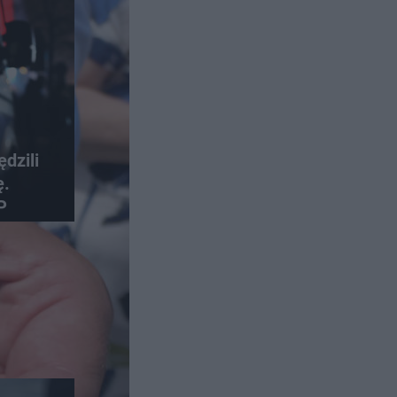
ędzili
ę.
P