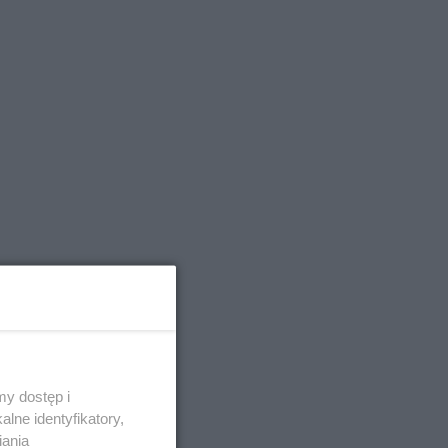
y dostęp i
lne identyfikatory,
iania