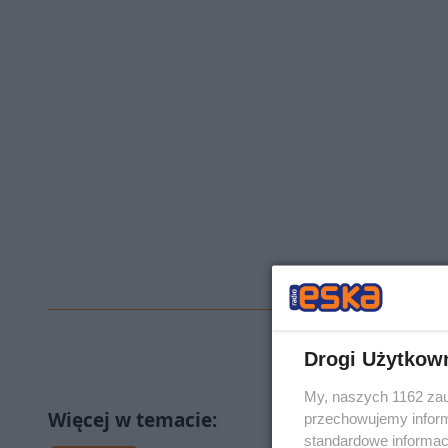
Drogi Użytkow
My, naszych 1162 zau
przechowujemy informa
standardowe informac