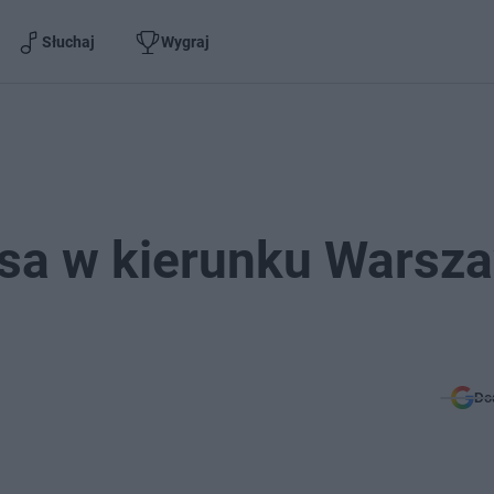
Słuchaj
Wygraj
asa w kierunku Warsz
Do