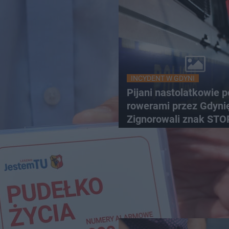
INCYDENT W GDYNI
Pijani nastolatkowie p
rowerami przez Gdyni
Zignorowali znak STO