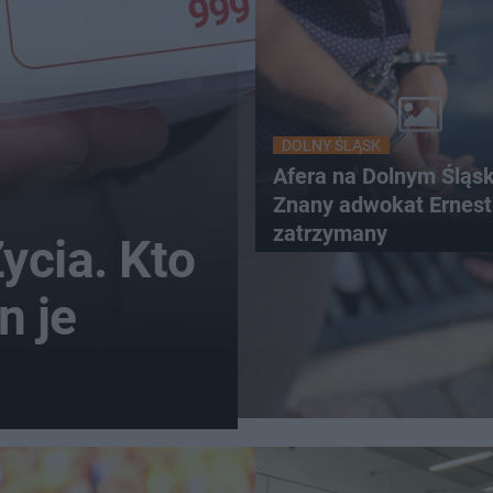
DOLNY ŚLĄSK
Afera na Dolnym Śląsk
Znany adwokat Ernest
zatrzymany
ycia. Kto
n je