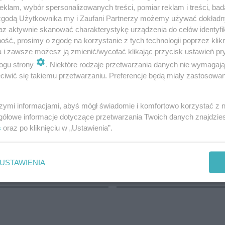
klam, wybór spersonalizowanych treści, pomiar reklam i treści, bad
 zgodą Użytkownika my i Zaufani Partnerzy możemy używać dokład
az aktywnie skanować charakterystykę urządzenia do celów identyfi
ARSZAWA
ść, prosimy o zgodę na korzystanie z tych technologii poprzez klikn
a i zawsze możesz ją zmienić/wycofać klikając przycisk ustawień pr
MATERIAŁ SPONSOROWANY
ogu strony
. Niektóre rodzaje przetwarzania danych nie wymagaj
iwić się takiemu przetwarzaniu. Preferencje będą miały zastosowanie
szymi informacjami, abyś mógł świadomie i komfortowo korzystać z
gółowe informacje dotyczące przetwarzania Twoich danych znajdzi
s
oraz po kliknięciu w „Ustawienia”.
ze „swipowaniem”? Ta
ESKA Warszawa News. P
a chce zmienić sposób
nas na Facebooku!
USTAWIENIA
ania online