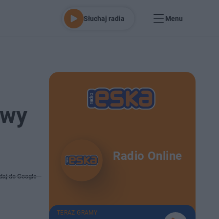
Słuchaj radia
Menu
awy
Radio Online
daj do Google
TERAZ GRAMY