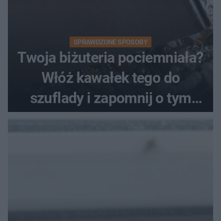
SPRAWDZONE SPOSOBY
Twoja biżuteria pociemniała?
Włóż kawałek tego do
szuflady i zapomnij o tym
problemie. Sposób na
pociemniałą biżuterię