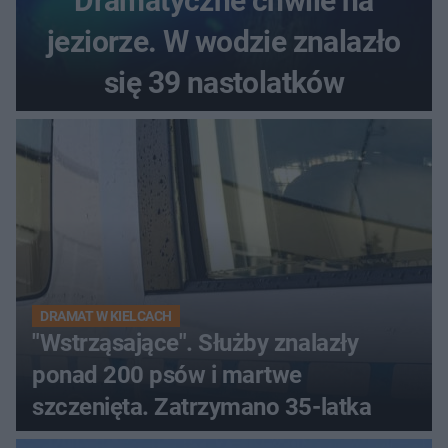
Dramatyczne chwile na
jeziorze. W wodzie znalazło
się 39 nastolatków
DRAMAT W KIELCACH
"Wstrząsające". Służby znalazły
ponad 200 psów i martwe
szczenięta. Zatrzymano 35-latka