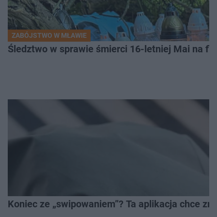
ZABÓJSTWO W MŁAWIE
Śledztwo w sprawie śmierci 16-letniej Mai na fi
Koniec ze „swipowaniem”? Ta aplikacja chce zm