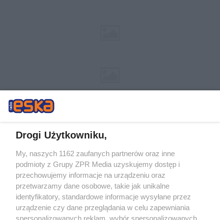
Drogi Użytkowniku,
My, naszych 1162 zaufanych partnerów oraz inne
Żaden utwór zamieszczony w serwisie nie może być powielany i
podmioty z Grupy ZPR Media uzyskujemy dostęp i
rozpowszechniany lub dalej rozpowszechniany w jakikolwiek sposób (w
tym także elektroniczny lub mechaniczny) na jakimkolwiek polu
przechowujemy informacje na urządzeniu oraz
eksploatacji w jakiejkolwiek formie, włącznie z umieszczaniem w
przetwarzamy dane osobowe, takie jak unikalne
Internecie bez pisemnej zgody właściciela praw. Jakiekolwiek użycie lub
identyfikatory, standardowe informacje wysyłane przez
wykorzystanie utworów w całości lub w części z naruszeniem prawa,
tzn. bez właściwej zgody, jest zabronione pod groźbą kary i może być
urządzenie czy dane przeglądania w celu zapewniania
ścigane prawnie.
spersonalizowanych reklam, wybór spersonalizowanych