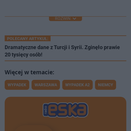
ROZWIŃ
POLECANY ARTYKUŁ:
Dramatyczne dane z Turcji i Syrii. Zginęło prawie
20 tysięcy osób!
WYPADEK
WARSZAWA
WYPADEK A2
NIEMCY