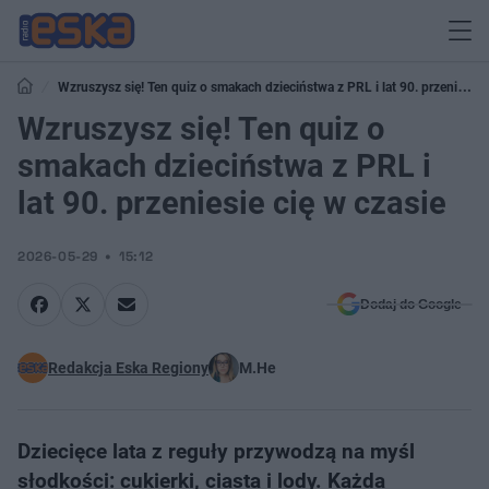
Wzruszysz się! Ten quiz o smakach dzieciństwa z PRL i lat 90. przeniesie
cię w czasie
Wzruszysz się! Ten quiz o
smakach dzieciństwa z PRL i
lat 90. przeniesie cię w czasie
2026-05-29
15:12
Dodaj do Google
Redakcja Eska Regiony
M.He
Dziecięce lata z reguły przywodzą na myśl
słodkości: cukierki, ciasta i lody. Każda