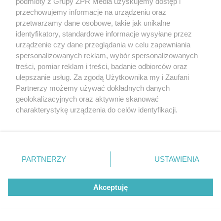
podmioty z Grupy ZPR Media uzyskujemy dostęp i
przechowujemy informacje na urządzeniu oraz
przetwarzamy dane osobowe, takie jak unikalne
identyfikatory, standardowe informacje wysyłane przez
urządzenie czy dane przeglądania w celu zapewniania
spersonalizowanych reklam, wybór spersonalizowanych
treści, pomiar reklam i treści, badanie odbiorców oraz
ulepszanie usług. Za zgodą Użytkownika my i Zaufani
Partnerzy możemy używać dokładnych danych
geolokalizacyjnych oraz aktywnie skanować
charakterystykę urządzenia do celów identyfikacji.
Ponieważ cenimy Twoją prywatność, prosimy o zgodę na
Żaden utwór zamieszczony w serwisie nie może być powielany i
korzystanie z tych technologii poprzez kliknięcie
rozpowszechniany lub dalej rozpowszechniany w jakikolwiek sposób (w
„Akceptuję”. Zgoda jest dobrowolna i zawsze możesz ją
tym także elektroniczny lub mechaniczny) na jakimkolwiek polu
eksploatacji w jakiejkolwiek formie, włącznie z umieszczaniem w
zmienić/wycofać klikając przycisk ustawień prywatności
PARTNERZY
USTAWIENIA
Internecie bez pisemnej zgody właściciela praw. Jakiekolwiek użycie lub
znajdujący się w lewym dolnym rogu strony
. Niektóre
wykorzystanie utworów w całości lub w części z naruszeniem prawa,
tzn. bez właściwej zgody, jest zabronione pod groźbą kary i może być
rodzaje przetwarzania danych nie wymagają zgody
ścigane prawnie.
Akceptuję
użytkownika, ale masz prawo sprzeciwić się takiemu
przetwarzaniu. Preferencje będą miały zastosowanie tylko
na tej witrynie.