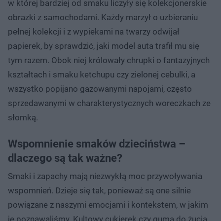
w której bardziej od smaku liczyły się kolekcjonerskie
obrazki z samochodami. Każdy marzył o uzbieraniu
pełnej kolekcji i z wypiekami na twarzy odwijał
papierek, by sprawdzić, jaki model auta trafił mu się
tym razem. Obok niej królowały chrupki o fantazyjnych
kształtach i smaku ketchupu czy zielonej cebulki, a
wszystko popijano gazowanymi napojami, często
sprzedawanymi w charakterystycznych woreczkach ze
słomką.
Wspomnienie smaków dzieciństwa –
dlaczego są tak ważne?
Smaki i zapachy mają niezwykłą moc przywoływania
wspomnień. Dzieje się tak, ponieważ są one silnie
powiązane z naszymi emocjami i kontekstem, w jakim
je poznawaliśmy. Kultowy cukierek czy guma do żucia