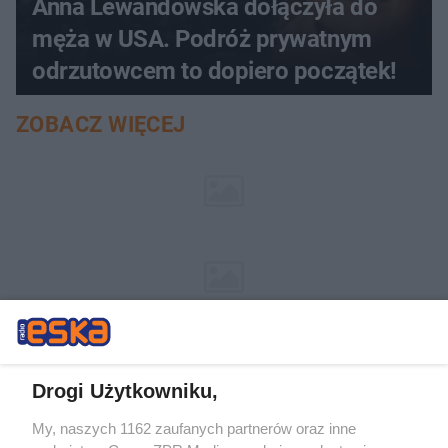
Anna Lewandowska dołączyła do
męża w USA. Podróż prywatnym
odrzutowcem to dopiero początek!
ZOBACZ WIĘCEJ
Drogi Użytkowniku,
My, naszych 1162 zaufanych partnerów oraz inne