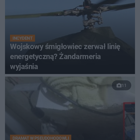
INCYDENT
Wojskowy śmigłowiec zerwał linię
energetyczną? Żandarmeria
wyjaśnia
11
DRAMAT W PSEUDOHODOWLI