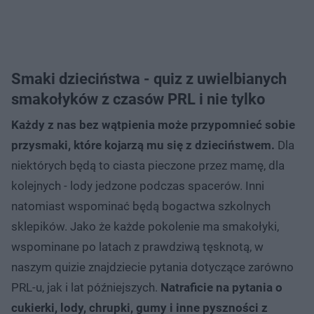
Smaki dzieciństwa - quiz z uwielbianych
smakołyków z czasów PRL i nie tylko
Każdy z nas bez wątpienia może przypomnieć sobie
przysmaki, które kojarzą mu się z dzieciństwem.
Dla
niektórych będą to ciasta pieczone przez mamę, dla
kolejnych - lody jedzone podczas spacerów. Inni
natomiast wspominać będą bogactwa szkolnych
sklepików. Jako że każde pokolenie ma smakołyki,
wspominane po latach z prawdziwą tęsknotą, w
naszym quizie znajdziecie pytania dotyczące zarówno
PRL-u, jak i lat późniejszych.
Natraficie na pytania o
cukierki, lody, chrupki, gumy i inne pyszności z