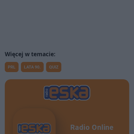
PRL
LATA 90.
QUIZ
Radio Online