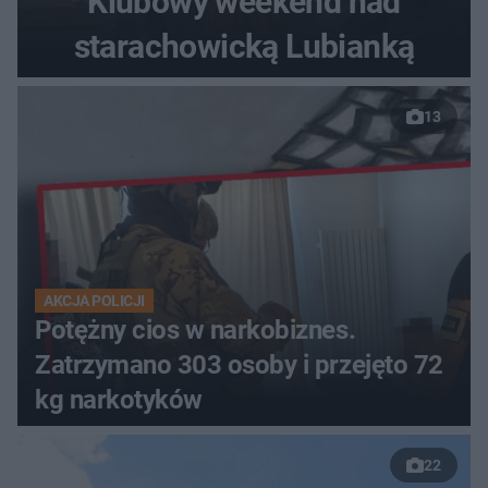
Klubowy weekend nad
starachowicką Lubianką
13
AKCJA POLICJI
Potężny cios w narkobiznes.
Zatrzymano 303 osoby i przejęto 72
kg narkotyków
22