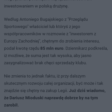
inwestowaniem w polską drużynę.
Według Antoniego Bugajskiego z "Przeglądu
Sportowego" właściciel lub któryś z jego
współpracowników w rozmowie z "inwestorem z
Europy Zachodniej", chętnym do zrobienia interesu,
podał kwotę rzędu
85 mln euro
. Dziennikarz podkreśla,
iż możliwe, że suma jest tak wysoka, aby jasno
zasygnalizować brak chęci sprzedaży klubu.
Nie zmienia to jednak faktu, iż przy dalszym
skutecznym rozwoju całej organizacji, być może i tak
znajdzie się chętny na zakup Legii.
Już dziś wiadomo,
że Dariusz Mioduski naprawdę dobrze by na tym
zarobił.