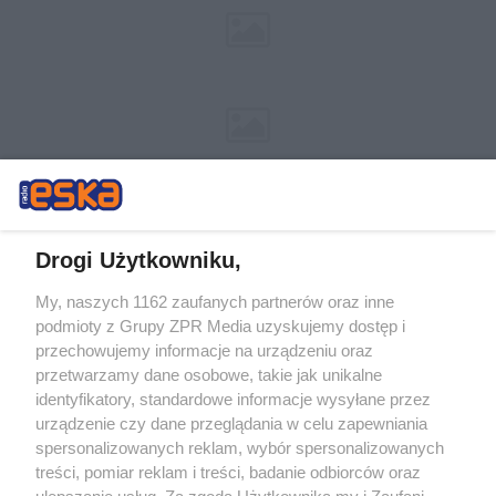
Drogi Użytkowniku,
My, naszych 1162 zaufanych partnerów oraz inne
Żaden utwór zamieszczony w serwisie nie może być powielany i
podmioty z Grupy ZPR Media uzyskujemy dostęp i
rozpowszechniany lub dalej rozpowszechniany w jakikolwiek sposób (w
tym także elektroniczny lub mechaniczny) na jakimkolwiek polu
przechowujemy informacje na urządzeniu oraz
eksploatacji w jakiejkolwiek formie, włącznie z umieszczaniem w
przetwarzamy dane osobowe, takie jak unikalne
Internecie bez pisemnej zgody właściciela praw. Jakiekolwiek użycie lub
identyfikatory, standardowe informacje wysyłane przez
wykorzystanie utworów w całości lub w części z naruszeniem prawa,
tzn. bez właściwej zgody, jest zabronione pod groźbą kary i może być
urządzenie czy dane przeglądania w celu zapewniania
ścigane prawnie.
spersonalizowanych reklam, wybór spersonalizowanych
treści, pomiar reklam i treści, badanie odbiorców oraz