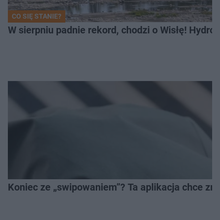
CO SIĘ STANIE?
W sierpniu padnie rekord, chodzi o Wisłę! Hydro
Koniec ze „swipowaniem”? Ta aplikacja chce zm