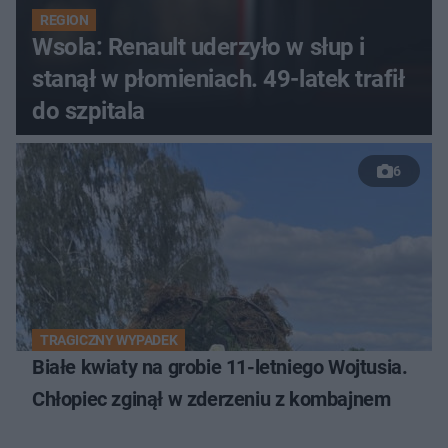
REGION
Wsola: Renault uderzyło w słup i
stanął w płomieniach. 49-latek trafił
do szpitala
6
TRAGICZNY WYPADEK
Białe kwiaty na grobie 11-letniego Wojtusia.
Chłopiec zginął w zderzeniu z kombajnem