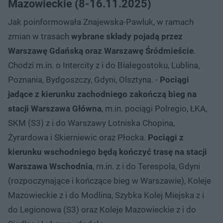
Mazowieckie (8-16.11.2025)
Jak poinformowała Znajewska-Pawluk, w ramach
zmian w trasach
wybrane składy pojadą przez
Warszawę Gdańską oraz Warszawę Śródmieście
.
Chodzi m.in. o Intercity z i do Białegostoku, Lublina,
Poznania, Bydgoszczy, Gdyni, Olsztyna. -
Pociągi
jadące z kierunku zachodniego zakończą bieg na
stacji Warszawa Główna
, m.in. pociągi Polregio, ŁKA,
SKM (S3) z i do Warszawy Lotniska Chopina,
Żyrardowa i Skierniewic oraz Płocka.
Pociągi z
kierunku wschodniego będą kończyć trasę na stacji
Warszawa Wschodnia
, m.in. z i do Terespola, Gdyni
(rozpoczynające i kończące bieg w Warszawie), Koleje
Mazowieckie z i do Modlina, Szybka Kolej Miejska z i
do Legionowa (S3) oraz Koleje Mazowieckie z i do