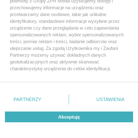
podmioty z Grupy ZPR Media uzyskujemy dostęp i
seniora
przechowujemy informacje na urządzeniu oraz
przetwarzamy dane osobowe, takie jak unikalne
identyfikatory, standardowe informacje wysyłane przez
urządzenie czy dane przeglądania w celu zapewniania
spersonalizowanych reklam, wybór spersonalizowanych
treści, pomiar reklam i treści, badanie odbiorców oraz
ulepszanie usług. Za zgodą Użytkownika my i Zaufani
Partnerzy możemy używać dokładnych danych
geolokalizacyjnych oraz aktywnie skanować
charakterystykę urządzenia do celów identyfikacji.
Rozbita grupa narkotykowa w
Ponieważ cenimy Twoją prywatność, prosimy o zgodę na
korzystanie z tych technologii poprzez kliknięcie
Warszawie i regionach. Sześć osób
„Akceptuję”. Zgoda jest dobrowolna i zawsze możesz ją
usłyszało zarzuty
zmienić/wycofać klikając przycisk ustawień prywatności
PARTNERZY
USTAWIENIA
znajdujący się w lewym dolnym rogu strony
. Niektóre
rodzaje przetwarzania danych nie wymagają zgody
Akceptuję
użytkownika, ale masz prawo sprzeciwić się takiemu
przetwarzaniu. Preferencje będą miały zastosowanie tylko
na tej witrynie.