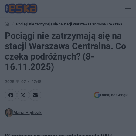
Pociągi nie zatrzymają się na stacji Warszawa Centralna. Co czeka
podróżnych? (8-16.11.2025)
Pociągi nie zatrzymają się na
stacji Warszawa Centralna. Co
czeka podróżnych? (8-
16.11.2025)
2025-11-07
17:18
Dodaj do Google
Maria Hędrzak
W połowie września przedstawiciele PKP