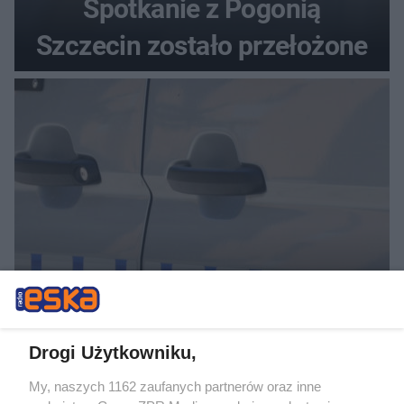
Spotkanie z Pogonią
Szczecin zostało przełożone
Oszustwo „na lekarza” w
Gdańsku. 19-latek
Drogi Użytkowniku,
zatrzymany w mieszkaniu
My, naszych 1162 zaufanych partnerów oraz inne