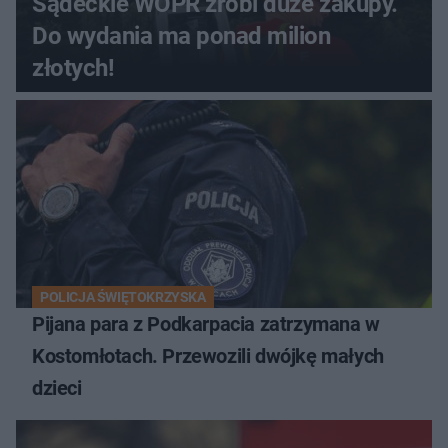
Sądeckie WOPR zrobi duże zakupy.
Do wydania ma ponad milion
złotych!
POLICJA ŚWIĘTOKRZYSKA
Pijana para z Podkarpacia zatrzymana w
Kostomłotach. Przewozili dwójkę małych
dzieci