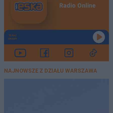
Radio Online
TERAZ
GRAMY
NAJNOWSZE Z DZIAŁU WARSZAWA