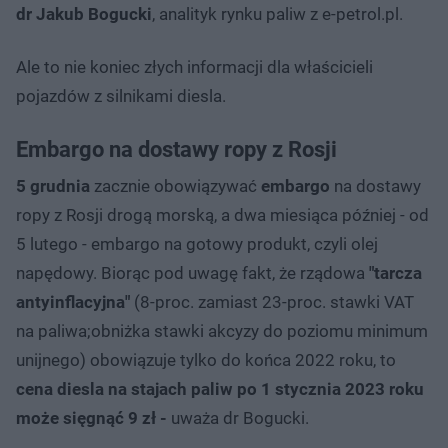
dr Jakub Bogucki
, analityk rynku paliw z e-petrol.pl.
Ale to nie koniec złych informacji dla właścicieli
pojazdów z silnikami diesla.
Embargo na dostawy ropy z Rosji
5 grudnia
zacznie obowiązywać
embargo
na dostawy
ropy z Rosji drogą morską, a dwa miesiąca później - od
5 lutego - embargo na gotowy produkt, czyli olej
napędowy. Biorąc pod uwagę fakt, że rządowa
"tarcza
antyinflacyjna"
(8-proc. zamiast 23-proc. stawki VAT
na paliwa;obniżka stawki akcyzy do poziomu minimum
unijnego) obowiązuje tylko do końca 2022 roku, to
cena diesla na stajach paliw po 1 stycznia 2023 roku
może sięgnąć
9 zł -
uważa dr Bogucki.