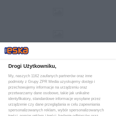
Drogi Użytkowniku,
My, naszych 1162 zaufanych partnerów oraz inne
Żaden utwór zamieszczony w serwisie nie może być powielany i
podmioty z Grupy ZPR Media uzyskujemy dostęp i
rozpowszechniany lub dalej rozpowszechniany w jakikolwiek sposób (w
tym także elektroniczny lub mechaniczny) na jakimkolwiek polu
przechowujemy informacje na urządzeniu oraz
eksploatacji w jakiejkolwiek formie, włącznie z umieszczaniem w
przetwarzamy dane osobowe, takie jak unikalne
Internecie bez pisemnej zgody właściciela praw. Jakiekolwiek użycie lub
identyfikatory, standardowe informacje wysyłane przez
wykorzystanie utworów w całości lub w części z naruszeniem prawa,
tzn. bez właściwej zgody, jest zabronione pod groźbą kary i może być
urządzenie czy dane przeglądania w celu zapewniania
ścigane prawnie.
spersonalizowanych reklam, wybór spersonalizowanych
treści, pomiar reklam i treści, badanie odbiorców oraz