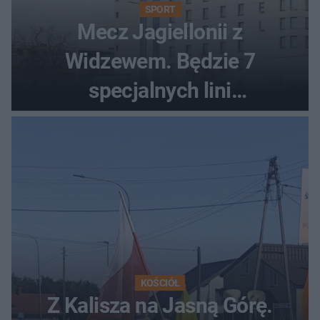
SPORT
Mecz Jagiellonii z
Widzewem. Będzie 7
specjalnych lini
autobusowych
KOŚCIÓŁ
Z Kalisza na Jasną Górę.