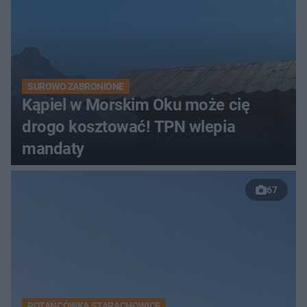
SUROWO ZABRONIONE
Kąpiel w Morskim Oku może cię
drogo kosztować! TPN wlepia
mandaty
67
POTAŃCÓWKA STARACHOWICE