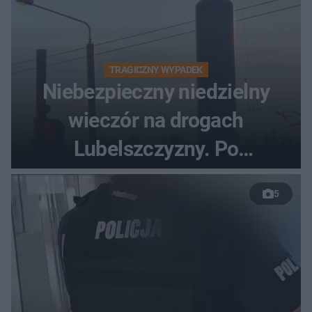
TRAGICZNY WYPADEK
Niebezpieczny niedzielny
wieczór na drogach
Lubelszczyzny. Po
nieudanym manewrze
5
wyprzedzania zginął
kierowca auta