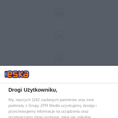
Drogi Użytkowniku,
My, naszych 1162 zaufanych partnerów oraz inne
Żaden utwór zamieszczony w serwisie nie może być powielany i
podmioty z Grupy ZPR Media uzyskujemy dostęp i
rozpowszechniany lub dalej rozpowszechniany w jakikolwiek sposób (w
przechowujemy informacje na urządzeniu oraz
tym także elektroniczny lub mechaniczny) na jakimkolwiek polu
eksploatacji w jakiejkolwiek formie, włącznie z umieszczaniem w
przetwarzamy dane osobowe, takie jak unikalne