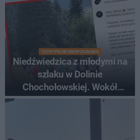
TATRY PEŁNE NIESPODZIANEK
Niedźwiedzica z młodymi na
szlaku w Dolinie
Chochołowskiej. Wokół
turyści!