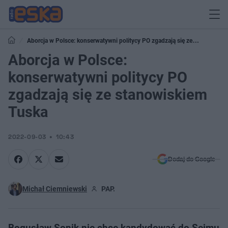
Aborcja w Polsce: konserwatywni politycy PO zgadzają się ze
stanowiskiem Tuska
Aborcja w Polsce:
konserwatywni politycy PO
zgadzają się ze stanowiskiem
Tuska
2022-09-03
10:43
Dodaj do Google
Michał Ciemniewski
PAP.
Bogusław Sonik nie chce kandydować do Sejmu