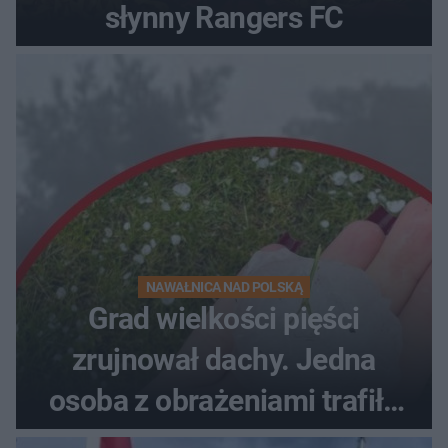
słynny Rangers FC
NAWAŁNICA NAD POLSKĄ
Grad wielkości pięści
zrujnował dachy. Jedna
osoba z obrażeniami trafiła
do szpitala