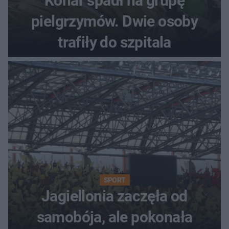
Konar spadł na grupę
pielgrzymów. Dwie osoby
trafiły do szpitala
SPORT
Jagiellonia zaczęła od
samobója, ale pokonała