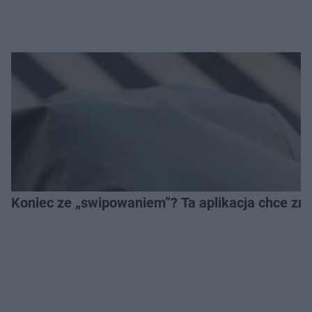
Koniec ze „swipowaniem”? Ta aplikacja chce zm