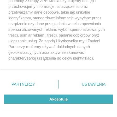
podmioty z Grupy ZPR Media uzyskujemy dostęp i
rywalkę w WTA Toronto. Czy
przechowujemy informacje na urządzeniu oraz
przetwarzamy dane osobowe, takie jak unikalne
Polka zrewanżuje się za
identyfikatory, standardowe informacje wysyłane przez
urządzenie czy dane przeglądania w celu zapewniania
ostatnią porażkę?
spersonalizowanych reklam, wybór spersonalizowanych
treści, pomiar reklam i treści, badanie odbiorców oraz
ulepszanie usług. Za zgodą Użytkownika my i Zaufani
Partnerzy możemy używać dokładnych danych
geolokalizacyjnych oraz aktywnie skanować
charakterystykę urządzenia do celów identyfikacji.
Ponieważ cenimy Twoją prywatność, prosimy o zgodę na
korzystanie z tych technologii poprzez kliknięcie
„Akceptuję”. Zgoda jest dobrowolna i zawsze możesz ją
zmienić/wycofać klikając przycisk ustawień prywatności
PARTNERZY
USTAWIENIA
znajdujący się w lewym dolnym rogu strony
. Niektóre
ŻUŻEL
rodzaje przetwarzania danych nie wymagają zgody
Abramczyk Polonia
Akceptuję
użytkownika, ale masz prawo sprzeciwić się takiemu
Bydgoszcz rozgromiła
przetwarzaniu. Preferencje będą miały zastosowanie tylko
na tej witrynie.