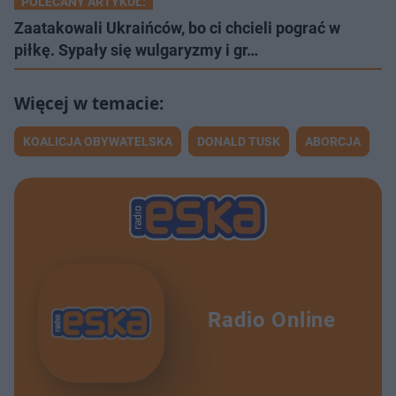
POLECANY ARTYKUŁ:
Zaatakowali Ukraińców, bo ci chcieli pograć w
piłkę. Sypały się wulgaryzmy i gr…
KOALICJA OBYWATELSKA
DONALD TUSK
ABORCJA
Radio Online