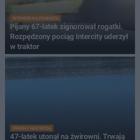
WYPADEK NA POMORZU
Pijany 67-latek zignorował rogatki.
Rozpędzony pociąg Intercity uderzył
w traktor
DRAMAT NAD WODĄ
47-latek utonął na żwirowni. Trwają