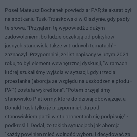
Poseł Mateusz Bochenek powiedział PAP, że akurat był
na spotkaniu Tusk-Trzaskowski w Olsztynie, gdy padły
te słowa. "Przyjąłem tę wypowiedź z dużym
zadowoleniem, bo ludzie oczekują od polityków
jasnych stanowisk, także w trudnych tematach" -
zaznaczył. Przypomniał, że list napisany w lutym 2021
roku, to był element wewnętrznej dyskusji, "w ramach
której szukaliśmy wyjścia w sytuacji, gdy trzecia
przesłanka (aborcja ze względu na uszkodzenie płodu -
PAP) została wykreślona". "Potem przyjęliśmy
stanowisko Platformy, które do dzisiaj obowiązuje, a
Donald Tusk tylko je przypomniał. Ja pod
stanowiskiem partii w stu procentach się podpisuję" -
podkreślił. Dodał, że takich sytuacjach jak aborcja
"każdy powinien mieć wolność wyboru i decydować za