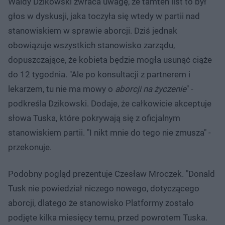
Waldy Dzikowski zwraca uwagę, że tamten list to był
głos w dyskusji, jaka toczyła się wtedy w partii nad
stanowiskiem w sprawie aborcji. Dziś jednak
obowiązuje wszystkich stanowisko zarządu,
dopuszczające, że kobieta będzie mogła usunąć ciąże
do 12 tygodnia. "Ale po konsultacji z partnerem i
lekarzem, tu nie ma mowy o
aborcji na życzenie
" -
podkreśla Dzikowski. Dodaje, że całkowicie akceptuje
słowa Tuska, które pokrywają się z oficjalnym
stanowiskiem partii. "I nikt mnie do tego nie zmusza" -
przekonuje.
Podobny pogląd prezentuje Czesław Mroczek. "Donald
Tusk nie powiedział niczego nowego, dotyczącego
aborcji, dlatego że stanowisko Platformy zostało
podjęte kilka miesięcy temu, przed powrotem Tuska.