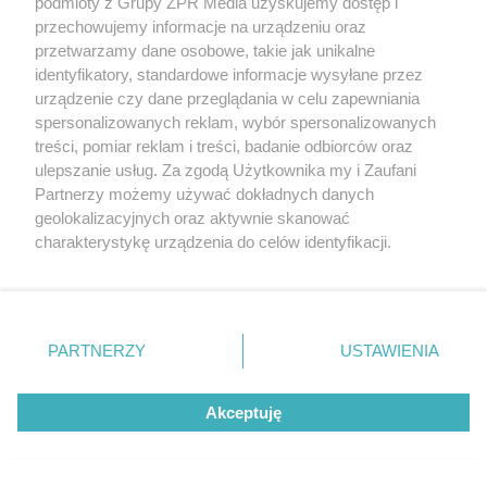
podmioty z Grupy ZPR Media uzyskujemy dostęp i
przechowujemy informacje na urządzeniu oraz
przetwarzamy dane osobowe, takie jak unikalne
identyfikatory, standardowe informacje wysyłane przez
urządzenie czy dane przeglądania w celu zapewniania
spersonalizowanych reklam, wybór spersonalizowanych
treści, pomiar reklam i treści, badanie odbiorców oraz
ulepszanie usług. Za zgodą Użytkownika my i Zaufani
Partnerzy możemy używać dokładnych danych
geolokalizacyjnych oraz aktywnie skanować
charakterystykę urządzenia do celów identyfikacji.
Ponieważ cenimy Twoją prywatność, prosimy o zgodę na
korzystanie z tych technologii poprzez kliknięcie
„Akceptuję”. Zgoda jest dobrowolna i zawsze możesz ją
Żaden utwór zamieszczony w serwisie nie może być powielany i
zmienić/wycofać klikając przycisk ustawień prywatności
rozpowszechniany lub dalej rozpowszechniany w jakikolwiek sposób (w
PARTNERZY
USTAWIENIA
tym także elektroniczny lub mechaniczny) na jakimkolwiek polu
znajdujący się w lewym dolnym rogu strony
. Niektóre
eksploatacji w jakiejkolwiek formie, włącznie z umieszczaniem w
rodzaje przetwarzania danych nie wymagają zgody
Internecie bez pisemnej zgody właściciela praw. Jakiekolwiek użycie lub
Akceptuję
użytkownika, ale masz prawo sprzeciwić się takiemu
wykorzystanie utworów w całości lub w części z naruszeniem prawa,
tzn. bez właściwej zgody, jest zabronione pod groźbą kary i może być
przetwarzaniu. Preferencje będą miały zastosowanie tylko
ścigane prawnie.
na tej witrynie.