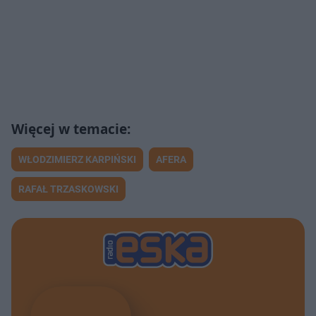
WŁODZIMIERZ KARPIŃSKI
AFERA
RAFAŁ TRZASKOWSKI