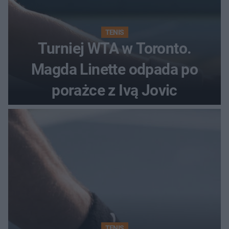
TENIS
Turniej WTA w Toronto.
Magda Linette odpada po
porażce z Ivą Jovic
TENIS