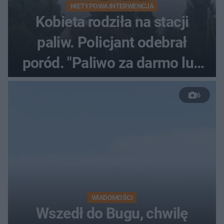
NIETYPOWA INTERWENCJA
Kobieta rodziła na stacji
paliw. Policjant odebrał
poród. "Paliwo za darmo lub
50 %!"
6
WIADOMOŚCI
Wszedł do Bugu, chwilę