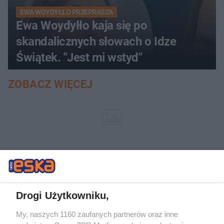
EWA WOYDYŁŁO PRZEPRASZA
Ewa Woydyłło kaja się po
skandalicznych słowach o Idze
Świątek. "Jest mi wstyd"
ZOBACZ WIĘCEJ
Drogi Użytkowniku,
My, naszych 1160 zaufanych partnerów oraz inne