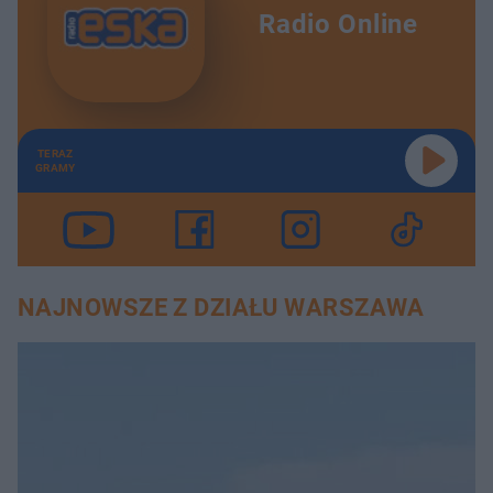
Radio Online
TERAZ
GRAMY
NAJNOWSZE Z DZIAŁU WARSZAWA