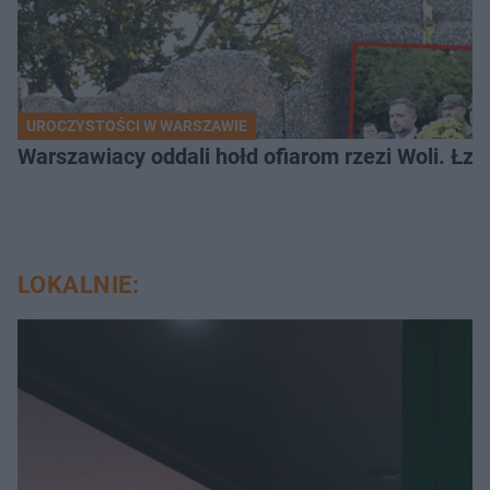
UROCZYSTOŚCI W WARSZAWIE
Warszawiacy oddali hołd ofiarom rzezi Woli. Łz
LOKALNIE: