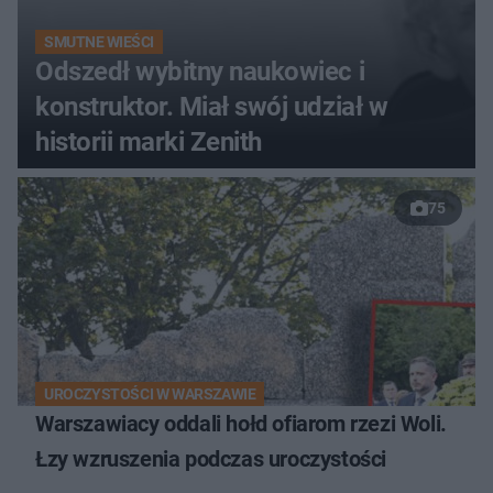
SMUTNE WIEŚCI
Odszedł wybitny naukowiec i
konstruktor. Miał swój udział w
historii marki Zenith
75
UROCZYSTOŚCI W WARSZAWIE
Warszawiacy oddali hołd ofiarom rzezi Woli.
Łzy wzruszenia podczas uroczystości